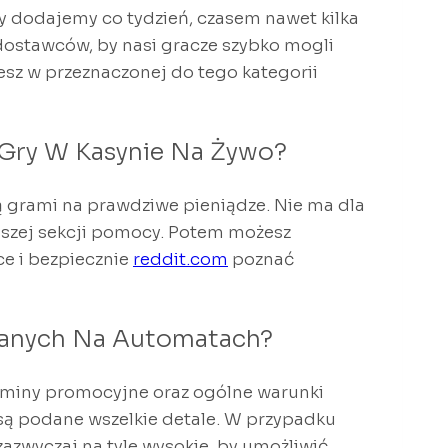
ły dodajemy co tydzień, czasem nawet kilka
dostawców, by nasi gracze szybko mogli
esz w przeznaczonej do tego kategorii
 Gry W Kasynie Na Żywo?
ą grami na prawdziwe pieniądze. Nie ma dla
aszej sekcji pomocy. Potem możesz
ce i bezpiecznie
reddit.com
poznać
granych Na Automatach?
aminy promocyjne oraz ogólne warunki
 są podane wszelkie detale. W przypadku
zazwyczaj na tyle wysokie, by umożliwić