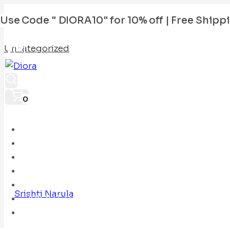
Skip
Use Code " DIORA10" for 10% off | Free Shipp
to
content
Uncategorized
Robocat Casino: Z
0
Kategorie Dla Gr
HOME
EARRINGS
NECKLACES
RINGS
BRACELETS/ ARM CUFFS/ ANKLETS
By
Srishti Narula
May 13, 2026
ABOUT US
CONTACT US