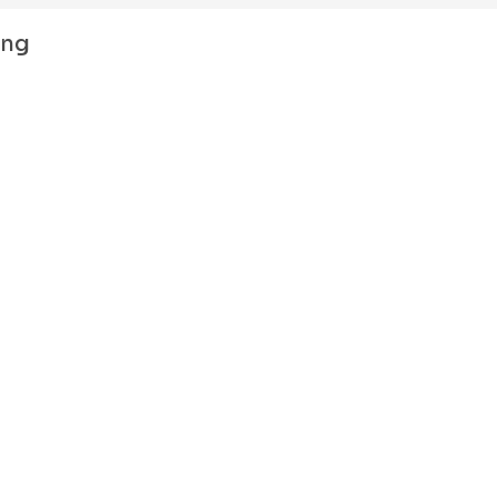
ing
biór Gier I
aczy W Polsce