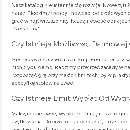
Nasz katalog nieustannie się rozwija. Nowe tytu
naraz. Śledzimy trendy i nowości od czołowych 
grać w najświeższe hity. Każdą nowość odnajdzi
“Nowe gry”.
Czy Istnieje Możliwość Darmowej
Gry na żywo z prawdziwym krupierem z natury s
nich trybu demo. Radzimy przejrzeć zasady w n
rozpocząć grę przy niskich limitach, by w prakty
specyfikę stołów na żywo.
Czy Istnieje Limit Wypłat Od Wy
Maksymalne kwoty wypłat regulują nasze regul
użytkowania. Dobrze jest je przejrzeć, gdyż tam
gier bez udziału bonusu, standardowe limity są 