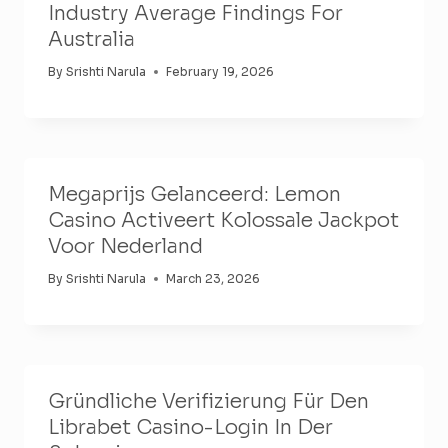
Industry Average Findings For
Australia
By
Srishti Narula
February 19, 2026
Megaprijs Gelanceerd: Lemon
Casino Activeert Kolossale Jackpot
Voor Nederland
By
Srishti Narula
March 23, 2026
Gründliche Verifizierung Für Den
Librabet Casino-Login In Der