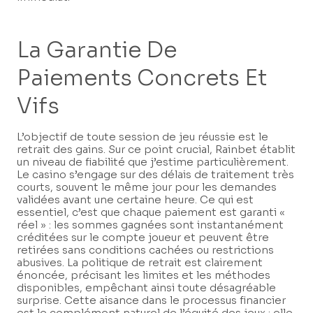
La Garantie De
Paiements Concrets Et
Vifs
L’objectif de toute session de jeu réussie est le
retrait des gains. Sur ce point crucial, Rainbet établit
un niveau de fiabilité que j’estime particulièrement.
Le casino s’engage sur des délais de traitement très
courts, souvent le même jour pour les demandes
validées avant une certaine heure. Ce qui est
essentiel, c’est que chaque paiement est garanti «
réel » : les sommes gagnées sont instantanément
créditées sur le compte joueur et peuvent être
retirées sans conditions cachées ou restrictions
abusives. La politique de retrait est clairement
énoncée, précisant les limites et les méthodes
disponibles, empêchant ainsi toute désagréable
surprise. Cette aisance dans le processus financier
est le complément naturel de l’équité des jeux ; elle