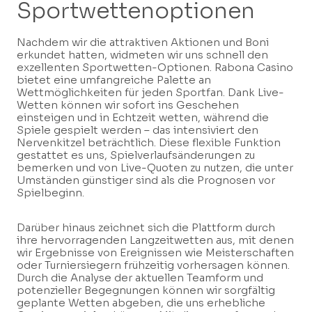
Sportwettenoptionen
Nachdem wir die attraktiven Aktionen und Boni
erkundet hatten, widmeten wir uns schnell den
exzellenten Sportwetten-Optionen. Rabona Casino
bietet eine umfangreiche Palette an
Wettmöglichkeiten für jeden Sportfan. Dank Live-
Wetten können wir sofort ins Geschehen
einsteigen und in Echtzeit wetten, während die
Spiele gespielt werden – das intensiviert den
Nervenkitzel beträchtlich. Diese flexible Funktion
gestattet es uns, Spielverlaufsänderungen zu
bemerken und von Live-Quoten zu nutzen, die unter
Umständen günstiger sind als die Prognosen vor
Spielbeginn.
Darüber hinaus zeichnet sich die Plattform durch
ihre hervorragenden Langzeitwetten aus, mit denen
wir Ergebnisse von Ereignissen wie Meisterschaften
oder Turniersiegern frühzeitig vorhersagen können.
Durch die Analyse der aktuellen Teamform und
potenzieller Begegnungen können wir sorgfältig
geplante Wetten abgeben, die uns erhebliche