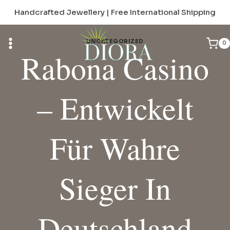
Skip
Handcrafted Jewellery | Free International Shipping
to
content
UNCATEGORIZED
0
Rabona Casino
– Entwickelt
Für Wahre
Sieger In
Deutschland