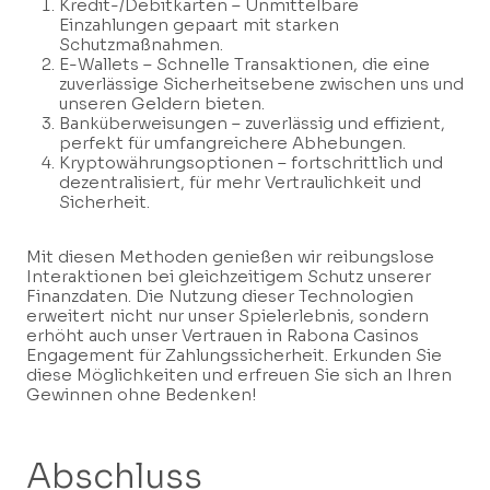
Kredit-/Debitkarten – Unmittelbare
Einzahlungen gepaart mit starken
Schutzmaßnahmen.
E-Wallets – Schnelle Transaktionen, die eine
zuverlässige Sicherheitsebene zwischen uns und
unseren Geldern bieten.
Banküberweisungen – zuverlässig und effizient,
perfekt für umfangreichere Abhebungen.
Kryptowährungsoptionen – fortschrittlich und
dezentralisiert, für mehr Vertraulichkeit und
Sicherheit.
Mit diesen Methoden genießen wir reibungslose
Interaktionen bei gleichzeitigem Schutz unserer
Finanzdaten. Die Nutzung dieser Technologien
erweitert nicht nur unser Spielerlebnis, sondern
erhöht auch unser Vertrauen in Rabona Casinos
Engagement für Zahlungssicherheit. Erkunden Sie
diese Möglichkeiten und erfreuen Sie sich an Ihren
Gewinnen ohne Bedenken!
Abschluss