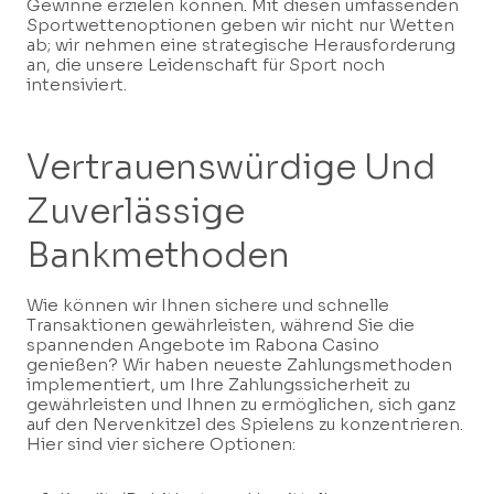
Gewinne erzielen können. Mit diesen umfassenden
Sportwettenoptionen geben wir nicht nur Wetten
ab; wir nehmen eine strategische Herausforderung
an, die unsere Leidenschaft für Sport noch
intensiviert.
Vertrauenswürdige Und
Zuverlässige
Bankmethoden
Wie können wir Ihnen sichere und schnelle
Transaktionen gewährleisten, während Sie die
spannenden Angebote im Rabona Casino
genießen? Wir haben neueste Zahlungsmethoden
implementiert, um Ihre Zahlungssicherheit zu
gewährleisten und Ihnen zu ermöglichen, sich ganz
auf den Nervenkitzel des Spielens zu konzentrieren.
Hier sind vier sichere Optionen: