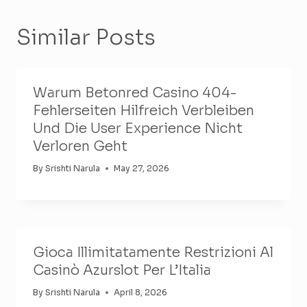
Similar Posts
Warum Betonred Casino 404-
Fehlerseiten Hilfreich Verbleiben
Und Die User Experience Nicht
Verloren Geht
By
Srishti Narula
May 27, 2026
Gioca Illimitatamente Restrizioni Al
Casinò Azurslot Per L’Italia
By
Srishti Narula
April 8, 2026