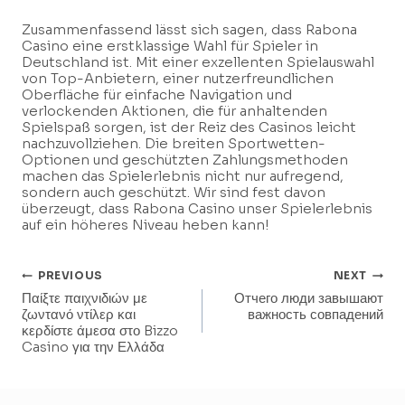
Zusammenfassend lässt sich sagen, dass Rabona
Casino eine erstklassige Wahl für Spieler in
Deutschland ist. Mit einer exzellenten Spielauswahl
von Top-Anbietern, einer nutzerfreundlichen
Oberfläche für einfache Navigation und
verlockenden Aktionen, die für anhaltenden
Spielspaß sorgen, ist der Reiz des Casinos leicht
nachzuvollziehen. Die breiten Sportwetten-
Optionen und geschützten Zahlungsmethoden
machen das Spielerlebnis nicht nur aufregend,
sondern auch geschützt. Wir sind fest davon
überzeugt, dass Rabona Casino unser Spielerlebnis
auf ein höheres Niveau heben kann!
Post
PREVIOUS
NEXT
Παίξτε παιχνιδιών με
Отчего люди завышают
Navigation
ζωντανό ντίλερ και
важность совпадений
κερδίστε άμεσα στο Bizzo
Casino για την Ελλάδα