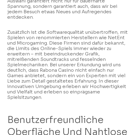
Auswahl garantiert nicht nur für dauerhafte
Spannung, sondern garantiert auch, dass wir bei
jedem Besuch etwas Neues und Aufregendes
entdecken.
Zusätzlich ist die Softwarequalität unübertroffen, mit
Spielen von renommierten Herstellern wie NetEnt
und Microgaming. Diese Firmen sind dafür bekannt,
die Limits des Online-Spiels immer wieder zu
erweitern – mit beeindruckender Grafik,
mitreißenden Soundtracks und fesselnden
Spielmechaniken. Bei unserer Erkundung wird uns
deutlich, dass Rabona Casino nicht einfach nur
Games anbietet, sondern ein von Experten mit viel
Liebe zum Detail gestaltetes Erfahrung. In dieser
innovativen Umgebung erleben wir Hochwertigkeit
und Vielfalt und erleben so einprägsame
Spielsitzungen.
Benutzerfreundliche
Oberfläche Und Nahtlose