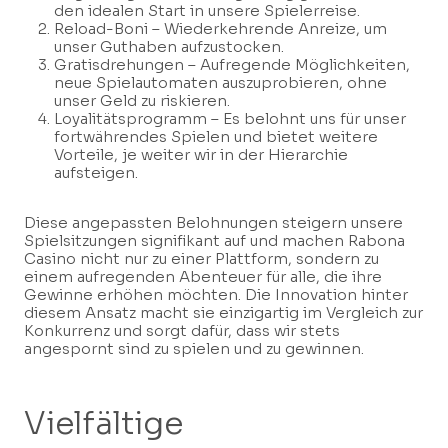
den idealen Start in unsere Spielerreise.
Reload-Boni – Wiederkehrende Anreize, um
unser Guthaben aufzustocken.
Gratisdrehungen – Aufregende Möglichkeiten,
neue Spielautomaten auszuprobieren, ohne
unser Geld zu riskieren.
Loyalitätsprogramm – Es belohnt uns für unser
fortwährendes Spielen und bietet weitere
Vorteile, je weiter wir in der Hierarchie
aufsteigen.
Diese angepassten Belohnungen steigern unsere
Spielsitzungen signifikant auf und machen Rabona
Casino nicht nur zu einer Plattform, sondern zu
einem aufregenden Abenteuer für alle, die ihre
Gewinne erhöhen möchten. Die Innovation hinter
diesem Ansatz macht sie einzigartig im Vergleich zur
Konkurrenz und sorgt dafür, dass wir stets
angespornt sind zu spielen und zu gewinnen.
Vielfältige