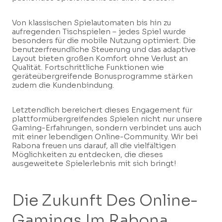
Von klassischen Spielautomaten bis hin zu
aufregenden Tischspielen – jedes Spiel wurde
besonders für die mobile Nutzung optimiert. Die
benutzerfreundliche Steuerung und das adaptive
Layout bieten großen Komfort ohne Verlust an
Qualität. Fortschrittliche Funktionen wie
geräteübergreifende Bonusprogramme stärken
zudem die Kundenbindung.
Letztendlich bereichert dieses Engagement für
plattformübergreifendes Spielen nicht nur unsere
Gaming-Erfahrungen, sondern verbindet uns auch
mit einer lebendigen Online-Community. Wir bei
Rabona freuen uns darauf, all die vielfältigen
Möglichkeiten zu entdecken, die dieses
ausgeweitete Spielerlebnis mit sich bringt!
Die Zukunft Des Online-
Gamings Im Rabona