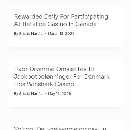
Rewarded Daily For Participating
At Betalice Casino In Canada
By
Srishti Narula
March 12, 2026
Hvor Drømme Omsættes Til
Jackpotbelønninger For Danmark
Hos Winshark Casino
By
Srishti Narula
May 13, 2026
Voltooi De Snelaanmeldings- En