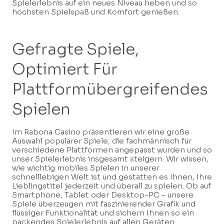
Spielerlebnis auf ein neues Niveau heben und so
höchsten Spielspaß und Komfort genießen.
Gefragte Spiele,
Optimiert Für
Plattformübergreifendes
Spielen
Im Rabona Casino präsentieren wir eine große
Auswahl populärer Spiele, die fachmännisch für
verschiedene Plattformen angepasst wurden und so
unser Spielerlebnis insgesamt steigern. Wir wissen,
wie wichtig mobiles Spielen in unserer
schnelllebigen Welt ist und gestatten es Ihnen, Ihre
Lieblingstitel jederzeit und überall zu spielen. Ob auf
Smartphone, Tablet oder Desktop-PC – unsere
Spiele überzeugen mit faszinierender Grafik und
flüssiger Funktionalität und sichern Ihnen so ein
packendes Spielerlebnis auf allen Geräten.