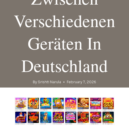
Verschiedenen
Geräten In
Deutschland
By
Srishti Narula
February 7, 2026