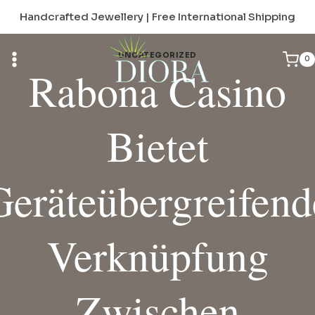
Skip
Handcrafted Jewellery | Free International Shipping
to
content
UNCATEGORIZED
0
Rabona Casino
Bietet
Geräteübergreifend
Verknüpfung
Zwischen