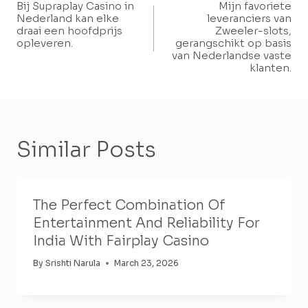
Bij Supraplay Casino in
Mijn favoriete
Navigation
Nederland kan elke
leveranciers van
draai een hoofdprijs
Zweeler-slots,
opleveren.
gerangschikt op basis
van Nederlandse vaste
klanten.
Similar Posts
The Perfect Combination Of
Entertainment And Reliability For
India With Fairplay Casino
By
Srishti Narula
March 23, 2026