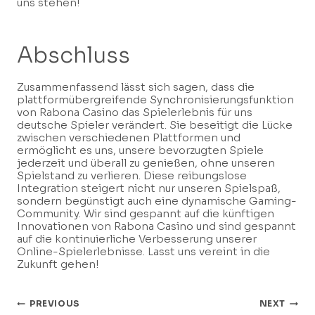
uns stehen!
Abschluss
Zusammenfassend lässt sich sagen, dass die
plattformübergreifende Synchronisierungsfunktion
von Rabona Casino das Spielerlebnis für uns
deutsche Spieler verändert. Sie beseitigt die Lücke
zwischen verschiedenen Plattformen und
ermöglicht es uns, unsere bevorzugten Spiele
jederzeit und überall zu genießen, ohne unseren
Spielstand zu verlieren. Diese reibungslose
Integration steigert nicht nur unseren Spielspaß,
sondern begünstigt auch eine dynamische Gaming-
Community. Wir sind gespannt auf die künftigen
Innovationen von Rabona Casino und sind gespannt
auf die kontinuierliche Verbesserung unserer
Online-Spielerlebnisse. Lasst uns vereint in die
Zukunft gehen!
Post
PREVIOUS
NEXT