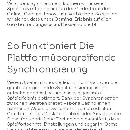
Veränderung annehmen, können wir unseren
Spielspaß erhöhen und an der Vorderfront der
Online-Gaming-Innovation verbleiben. So stellen
wir sicher, dass unser Gaming-Erlebnis auf allen
Geräten reibungslos und fesselnd bleibt.
So Funktioniert Die
Plattformübergreifende
Synchronisierung
Vielen Spielern ist es vielleicht nicht klar, aber die
geräteübergreifende Synchronisierung ist ein
entscheidendes Feature, das das gesamte
Spielerlebnis optimiert. Dank der Synchronisation
zwischen Geräten bietet Rabona Casino einen
nahtlosen Wechsel zwischen unterschiedlichen
Geräten – sei es Desktop, Tablet oder Smartphone.
Diese fortschrittliche Technologie garantiert, dass
Spielfortschritt, Einstellungen und sogar In-Game-
Items unabhängig vom verwendeten Gerät