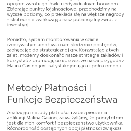
opcjom zwrotu gotówki i indywidualnym bonusom.
Zbierając punkty lojalnościowe, przechodzimy na
wyższe poziomy, co przekłada się na większe nagrody
– skutecznie zwiększając nasz potencjalny zwrot z
inwestycji.
Ponadto, system monitorowania w czasie
rzeczywistym umożliwia nam śledzenie postępów,
zachęcając do strategicznej gry. Korzystając z tych
zalet, możemy doskonalić nasze strategie zakładów i
korzystać z promocji, co sprawia, że nasza przygoda z
Malina Casino jest satysfakcjonująca i pełna emocji.
Metody Płatności I
Funkcje Bezpieczeństwa
Analizując metody płatności i zabezpieczenia
aplikacji Malina Casino, zauważyliśmy, że priorytetem
jest dla nich komfort i bezpieczeństwo użytkownika.
Różnorodność dostępnych opcji płatności zwiększa