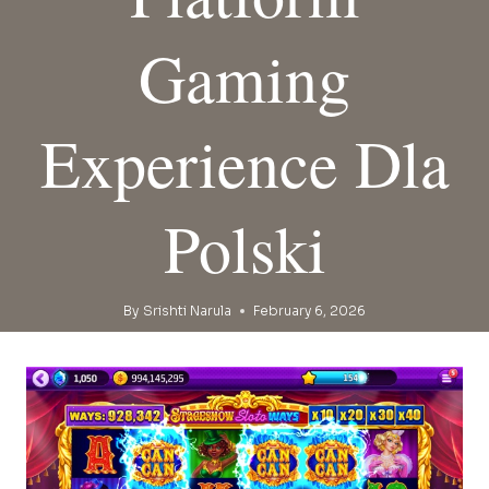
Gaming
Experience Dla
Polski
By
Srishti Narula
February 6, 2026