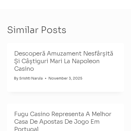
Similar Posts
Descoperă Amuzament Nesfârșită
Și Câștiguri Mari La Napoleon
Casino
By
Srishti Narula
November 3, 2025
Fugu Casino Representa A Melhor
Casa De Apostas De Jogo Em
Portugal