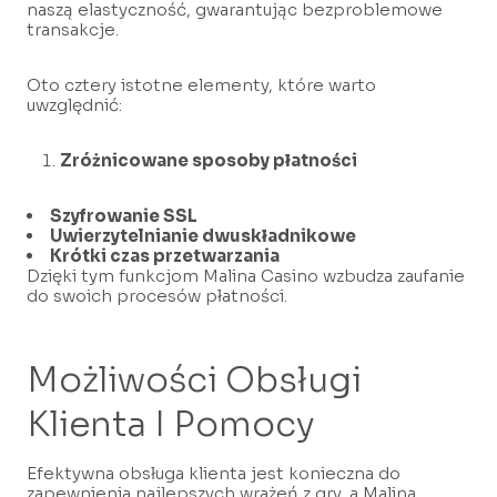
naszą elastyczność, gwarantując bezproblemowe
transakcje.
Oto cztery istotne elementy, które warto
uwzględnić:
Zróżnicowane sposoby płatności
Szyfrowanie SSL
Uwierzytelnianie dwuskładnikowe
Krótki czas przetwarzania
Dzięki tym funkcjom Malina Casino wzbudza zaufanie
do swoich procesów płatności.
Możliwości Obsługi
Klienta I Pomocy
Efektywna obsługa klienta jest konieczna do
zapewnienia najlepszych wrażeń z gry, a Malina