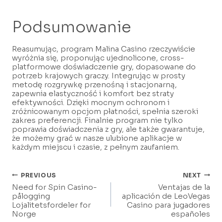
Podsumowanie
Reasumując, program Malina Casino rzeczywiście
wyróżnia się, proponując ujednolicone, cross-
platformowe doświadczenie gry, dopasowane do
potrzeb krajowych graczy. Integrując w prosty
metodę rozgrywkę przenośną i stacjonarną,
zapewnia elastyczność i komfort bez straty
efektywności. Dzięki mocnym ochronom i
zróżnicowanym opcjom płatności, spełnia szeroki
zakres preferencji. Finalnie program nie tylko
poprawia doświadczenia z gry, ale także gwarantuje,
że możemy grać w nasze ulubione aplikacje w
każdym miejscu i czasie, z pełnym zaufaniem.
Post
PREVIOUS
NEXT
Need for Spin Casino-
Ventajas de la
Navigation
pålogging
aplicación de LeoVegas
Lojalitetsfordeler for
Casino para jugadores
Norge
españoles