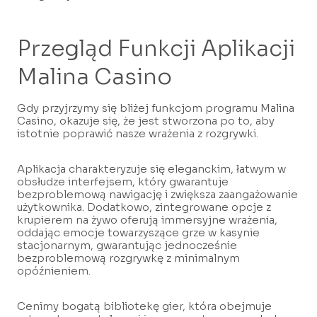
Przegląd Funkcji Aplikacji
Malina Casino
Gdy przyjrzymy się bliżej funkcjom programu Malina
Casino, okazuje się, że jest stworzona po to, aby
istotnie poprawić nasze wrażenia z rozgrywki.
Aplikacja charakteryzuje się eleganckim, łatwym w
obsłudze interfejsem, który gwarantuje
bezproblemową nawigację i zwiększa zaangażowanie
użytkownika. Dodatkowo, zintegrowane opcje z
krupierem na żywo oferują immersyjne wrażenia,
oddając emocje towarzyszące grze w kasynie
stacjonarnym, gwarantując jednocześnie
bezproblemową rozgrywkę z minimalnym
opóźnieniem.
Cenimy bogatą bibliotekę gier, która obejmuje