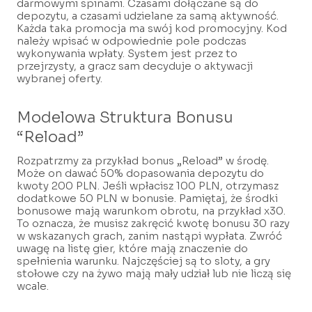
darmowymi spinami. Czasami dołączane są do
depozytu, a czasami udzielane za samą aktywność.
Każda taka promocja ma swój kod promocyjny. Kod
należy wpisać w odpowiednie pole podczas
wykonywania wpłaty. System jest przez to
przejrzysty, a gracz sam decyduje o aktywacji
wybranej oferty.
Modelowa Struktura Bonusu
“Reload”
Rozpatrzmy za przykład bonus „Reload” w środę.
Może on dawać 50% dopasowania depozytu do
kwoty 200 PLN. Jeśli wpłacisz 100 PLN, otrzymasz
dodatkowe 50 PLN w bonusie. Pamiętaj, że środki
bonusowe mają warunkom obrotu, na przykład x30.
To oznacza, że musisz zakręcić kwotę bonusu 30 razy
w wskazanych grach, zanim nastąpi wypłata. Zwróć
uwagę na listę gier, które mają znaczenie do
spełnienia warunku. Najczęściej są to sloty, a gry
stołowe czy na żywo mają mały udział lub nie liczą się
wcale.