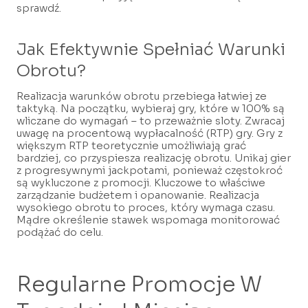
sprawdź.
Jak Efektywnie Spełniać Warunki
Obrotu?
Realizacja warunków obrotu przebiega łatwiej ze
taktyką. Na początku, wybieraj gry, które w 100% są
wliczane do wymagań – to przeważnie sloty. Zwracaj
uwagę na procentową wypłacalność (RTP) gry. Gry z
większym RTP teoretycznie umożliwiają grać
bardziej, co przyspiesza realizację obrotu. Unikaj gier
z progresywnymi jackpotami, ponieważ częstokroć
są wykluczone z promocji. Kluczowe to właściwe
zarządzanie budżetem i opanowanie. Realizacja
wysokiego obrotu to proces, który wymaga czasu.
Mądre określenie stawek wspomaga monitorować
podążać do celu.
Regularne Promocje W