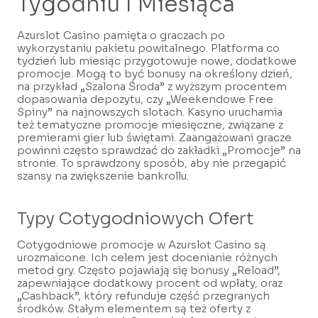
Tygodniu I Miesiąca
Azurslot Casino pamięta o graczach po
wykorzystaniu pakietu powitalnego. Platforma co
tydzień lub miesiąc przygotowuje nowe, dodatkowe
promocje. Mogą to być bonusy na określony dzień,
na przykład „Szalona Środa” z wyższym procentem
dopasowania depozytu, czy „Weekendowe Free
Spiny” na najnowszych slotach. Kasyno uruchamia
też tematyczne promocje miesięczne, związane z
premierami gier lub świętami. Zaangażowani gracze
powinni często sprawdzać do zakładki „Promocje” na
stronie. To sprawdzony sposób, aby nie przegapić
szansy na zwiększenie bankrollu.
Typy Cotygodniowych Ofert
Cotygodniowe promocje w Azurslot Casino są
urozmaicone. Ich celem jest docenianie różnych
metod gry. Często pojawiają się bonusy „Reload”,
zapewniające dodatkowy procent od wpłaty, oraz
„Cashback”, który refunduje część przegranych
środków. Stałym elementem są też oferty z