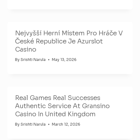
Nejvyšší Herní Místem Pro Hráče V
České Republice Je Azurslot
Casino
By
Srishti Narula
May 13, 2026
Real Games Real Successes
Authentic Service At Gransino
Casino In United Kingdom
By
Srishti Narula
March 12, 2026