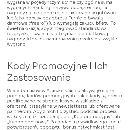
wygrana w pojedynczym spinie czy ogólna suma
wygranych. Rankingi na żywo dodają emocji, a
nagrody są niejednokrotnie uiszczane w gotówce
lub jako bonusy bez obrotu. Turnieje bywają
darmowe (freeroll) lub wymagają zakupu biletu. To
świetna okazja, aby zintegrować standardową
rozgrywkę z szansą na otrzymanie dodatkowej
nagrody, która czasami znacznie przekracza zwykłe
wygrane.
Kody Promocyjne I Ich
Zastosowanie
Wiele bonusów w Azurslot Casino aktywuje się za
pomocą kodów promocyjnych. Takie kody są często
publikowane na stronie kasyna w zakładce z
ofertami, przesyłane w newsletterze lub oferowane
partnerom. Aby z nich korzystać, podczas procesu
wpłaty znajdź i uzupełnij pole „Kod promocyjny” lub
„Kupon bonusowy”. Po podaniu prawidłowego kodu i
potwierdzeniu depozytu, bonus natychmiast jest