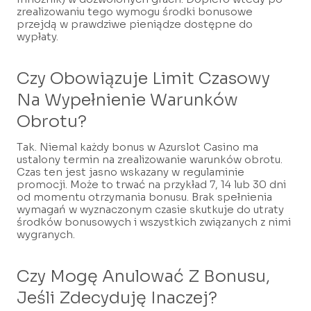
zrealizowaniu tego wymogu środki bonusowe
przejdą w prawdziwe pieniądze dostępne do
wypłaty.
Czy Obowiązuje Limit Czasowy
Na Wypełnienie Warunków
Obrotu?
Tak. Niemal każdy bonus w Azurslot Casino ma
ustalony termin na zrealizowanie warunków obrotu.
Czas ten jest jasno wskazany w regulaminie
promocji. Może to trwać na przykład 7, 14 lub 30 dni
od momentu otrzymania bonusu. Brak spełnienia
wymagań w wyznaczonym czasie skutkuje do utraty
środków bonusowych i wszystkich związanych z nimi
wygranych.
Czy Mogę Anulować Z Bonusu,
Jeśli Zdecyduję Inaczej?