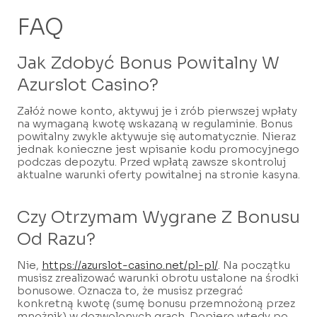
FAQ
Jak Zdobyć Bonus Powitalny W
Azurslot Casino?
Załóż nowe konto, aktywuj je i zrób pierwszej wpłaty
na wymaganą kwotę wskazaną w regulaminie. Bonus
powitalny zwykle aktywuje się automatycznie. Nieraz
jednak konieczne jest wpisanie kodu promocyjnego
podczas depozytu. Przed wpłatą zawsze skontroluj
aktualne warunki oferty powitalnej na stronie kasyna.
Czy Otrzymam Wygrane Z Bonusu
Od Razu?
Nie,
https://azurslot-casino.net/pl-pl/
. Na początku
musisz zrealizować warunki obrotu ustalone na środki
bonusowe. Oznacza to, że musisz przegrać
konkretną kwotę (sumę bonusu przemnożoną przez
mnożnik) w dozwolonych grach. Dopiero wtedy po