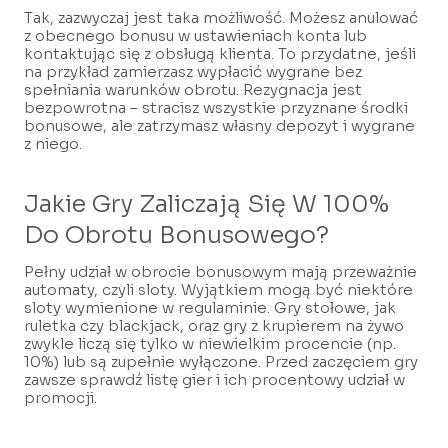
Tak, zazwyczaj jest taka możliwość. Możesz anulować
z obecnego bonusu w ustawieniach konta lub
kontaktując się z obsługą klienta. To przydatne, jeśli
na przykład zamierzasz wypłacić wygrane bez
spełniania warunków obrotu. Rezygnacja jest
bezpowrotna – stracisz wszystkie przyznane środki
bonusowe, ale zatrzymasz własny depozyt i wygrane
z niego.
Jakie Gry Zaliczają Się W 100%
Do Obrotu Bonusowego?
Pełny udział w obrocie bonusowym mają przeważnie
automaty, czyli sloty. Wyjątkiem mogą być niektóre
sloty wymienione w regulaminie. Gry stołowe, jak
ruletka czy blackjack, oraz gry z krupierem na żywo
zwykle liczą się tylko w niewielkim procencie (np.
10%) lub są zupełnie wyłączone. Przed zaczęciem gry
zawsze sprawdź listę gier i ich procentowy udział w
promocji.