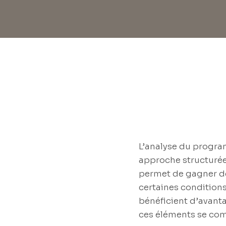
L’analyse du progra
approche structurée 
permet de gagner de
certaines conditions
bénéficient d’avanta
ces éléments se comb