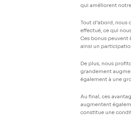
qui améliorent notre
Tout d’abord, nous
effectué, ce qui nou
Ces bonus peuvent ê
ainsi un participati
De plus, nous profit
grandement augment
également à une gro
Au final, ces avanta
augmentent égalemen
constitue une condi