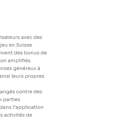
isateurs avec des
jeu en Suisse.
çoivent des bonus de
on amplifiés.
enses généreux à
insi leurs propres
changés contre des
 parties.
 dans l’application
s activités de