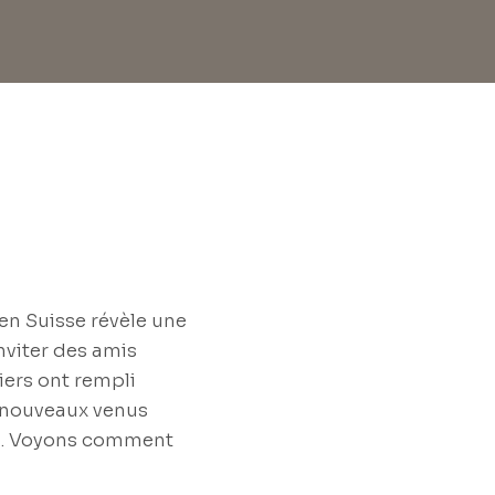
en Suisse révèle une
nviter des amis
ers ont rempli
s nouveaux venus
jeu. Voyons comment