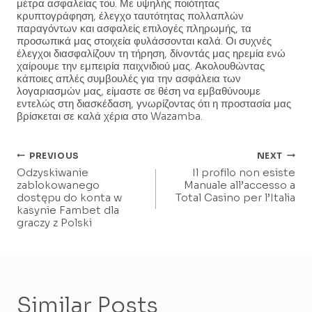
μέτρα ασφαλείας του. Με υψηλής ποιότητας
κρυπτογράφηση, έλεγχο ταυτότητας πολλαπλών
παραγόντων και ασφαλείς επιλογές πληρωμής, τα
προσωπικά μας στοιχεία φυλάσσονται καλά. Οι συχνές
έλεγχοι διασφαλίζουν τη τήρηση, δίνοντάς μας ηρεμία ενώ
χαίρουμε την εμπειρία παιχνιδιού μας. Ακολουθώντας
κάποιες απλές συμβουλές για την ασφάλεια των
λογαριασμών μας, είμαστε σε θέση να εμβαθύνουμε
εντελώς στη διασκέδαση, γνωρίζοντας ότι η προστασία μας
βρίσκεται σε καλά χέρια στο Wazamba.
Post
PREVIOUS
NEXT
Odzyskiwanie
Il profilo non esiste
Navigation
zablokowanego
Manuale all’accesso a
dostępu do konta w
Total Casino per l’Italia
kasynie Fambet dla
graczy z Polski
Similar Posts