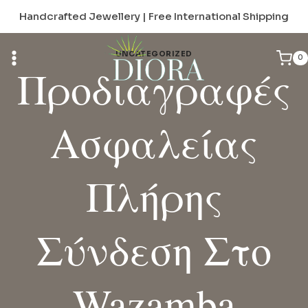
Skip
Handcrafted Jewellery | Free International Shipping
to
content
UNCATEGORIZED
0
Προδιαγραφές
Ασφαλείας
Πλήρης
Σύνδεση Στο
Wazamba