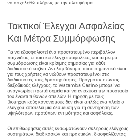
να ασχοληθώ πλήρως με την πλατφόρμα.
Τακτικοί Έλεγχοι Ασφαλείας
Και Μέτρα Συμμόρφωσης
Για να εξασφαλιστεί ένα προστατευμένο περιβάλλον
παιχνιδιού, οι τακτικοί έλεγχοι ασφαλείας και τα μέτρα
συμμόρφωσης είναι κρίσιμης σημασίας για κάθε
διαδικτυακό καζίνο. Αντιλαμβάνομαι πόσο σημαντικό είναι
για τους χρήστες να νιώθουν προστατευμένοι στις
διαδικτυακές τους δραστηριότητες. Πραγματοποιώντας
διεξοδικούς ελέγχους, το Wazamba Casino μπορεί να
αναγνωρίσει τρωτά σημεία και να ενισχύσει την προστασία
του έναντι πιθανών απειλών. Η τήρηση με τους
βιομηχανικούς κανονισμούς δεν είναι απλώς ένα πλαίσιο
ελέγχου. αποτελεί μια δέσμευση για τη συντήρηση των
υψηλότερων προτύπων εντιμότητας και ασφάλειας.
Οι επιθεωρήσεις αυτές ενσωματώνουν σκληρούς ελέγχους
συστημάτων, διαδικασιών και πρακτικών, διασφαλίζοντας