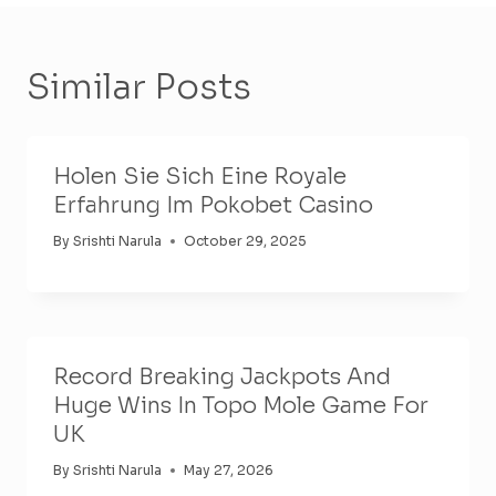
Similar Posts
Holen Sie Sich Eine Royale
Erfahrung Im Pokobet Casino
By
Srishti Narula
October 29, 2025
Record Breaking Jackpots And
Huge Wins In Topo Mole Game For
UK
By
Srishti Narula
May 27, 2026