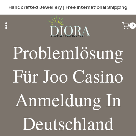
Skip
Handcrafted Jewellery | Free International Shipping
to
content
0
UNCATEGORIZED
Problemlösung
Für Joo Casino
Anmeldung In
Deutschland