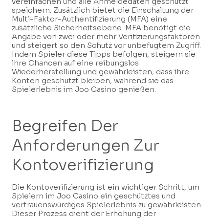
vereinfachen und alle Anmeldedaten geschützt
speichern. Zusätzlich bietet die Einschaltung der
Multi-Faktor-Authentifizierung (MFA) eine
zusätzliche Sicherheitsebene. MFA benötigt die
Angabe von zwei oder mehr Verifizierungsfaktoren
und steigert so den Schutz vor unbefugtem Zugriff.
Indem Spieler diese Tipps befolgen, steigern sie
ihre Chancen auf eine reibungslos
Wiederherstellung und gewährleisten, dass ihre
Konten geschützt bleiben, während sie das
Spielerlebnis im Joo Casino genießen.
Begreifen Der
Anforderungen Zur
Kontoverifizierung
Die Kontoverifizierung ist ein wichtiger Schritt, um
Spielern im Joo Casino ein geschütztes und
vertrauenswürdiges Spielerlebnis zu gewährleisten.
Dieser Prozess dient der Erhöhung der