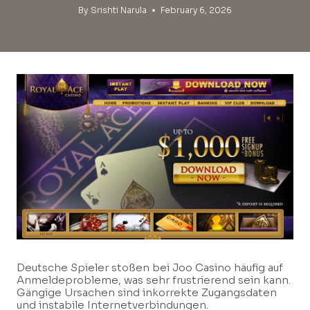
By
Srishti Narula
February 6, 2026
Deutsche Spieler stoßen bei Joo Casino häufig auf
Anmeldeprobleme, was sehr frustrierend sein kann.
Gängige Ursachen sind inkorrekte Zugangsdaten
und instabile Internetverbindungen.