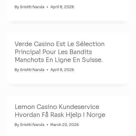
By
Srishti Narula
April 8, 2026
Verde Casino Est Le Sélection
Principal Pour Les Bandits
Manchots En Ligne En Suisse.
By
Srishti Narula
April 8, 2026
Lemon Casino Kundeservice
Hvordan Få Rask Hjelp I Norge
By
Srishti Narula
March 23, 2026