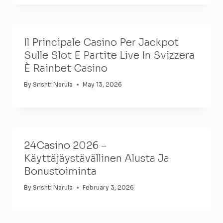
Il Principale Casino Per Jackpot
Sulle Slot E Partite Live In Svizzera
È Rainbet Casino
By
Srishti Narula
May 13, 2026
24Casino 2026 –
Käyttäjäystävällinen Alusta Ja
Bonustoiminta
By
Srishti Narula
February 3, 2026