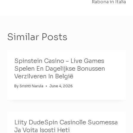
Rabona in Italia
Similar Posts
Spinstein Casino – Live Games
Spelen En Dagelijkse Bonussen
Verzilveren In België
By
Srishti Narula
June 4, 2026
Liity DudeSpin Casinolle Suomessa
Ja Voita Isosti Heti