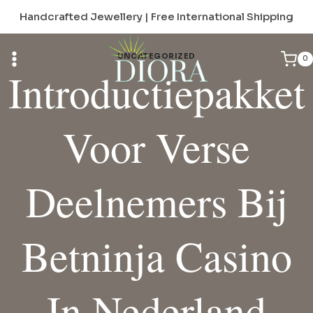
Skip
Handcrafted Jewellery | Free International Shipping
to
content
UNCATEGORIZED
0
Introductiepakket
Voor Verse
Deelnemers Bij
Betninja Casino
In Nederland