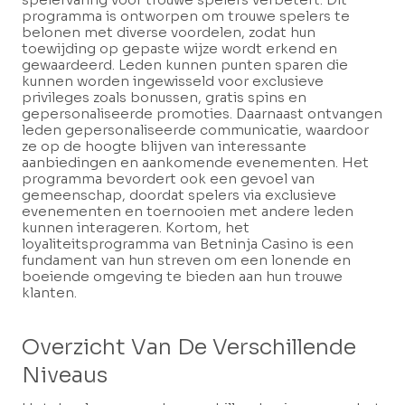
programma is ontworpen om trouwe spelers te
belonen met diverse voordelen, zodat hun
toewijding op gepaste wijze wordt erkend en
gewaardeerd. Leden kunnen punten sparen die
kunnen worden ingewisseld voor exclusieve
privileges zoals bonussen, gratis spins en
gepersonaliseerde promoties. Daarnaast ontvangen
leden gepersonaliseerde communicatie, waardoor
ze op de hoogte blijven van interessante
aanbiedingen en aankomende evenementen. Het
programma bevordert ook een gevoel van
gemeenschap, doordat spelers via exclusieve
evenementen en toernooien met andere leden
kunnen interageren. Kortom, het
loyaliteitsprogramma van Betninja Casino is een
fundament van hun streven om een lonende en
boeiende omgeving te bieden aan hun trouwe
klanten.
Overzicht Van De Verschillende
Niveaus