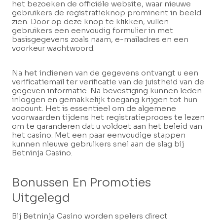
het bezoeken de officiële website, waar nieuwe
gebruikers de registratieknop prominent in beeld
zien. Door op deze knop te klikken, vullen
gebruikers een eenvoudig formulier in met
basisgegevens zoals naam, e-mailadres en een
voorkeur wachtwoord.
Na het indienen van de gegevens ontvangt u een
verificatiemail ter verificatie van de juistheid van de
gegeven informatie. Na bevestiging kunnen leden
inloggen en gemakkelijk toegang krijgen tot hun
account. Het is essentieel om de algemene
voorwaarden tijdens het registratieproces te lezen
om te garanderen dat u voldoet aan het beleid van
het casino. Met een paar eenvoudige stappen
kunnen nieuwe gebruikers snel aan de slag bij
Betninja Casino.
Bonussen En Promoties
Uitgelegd
Bij Betninja Casino worden spelers direct