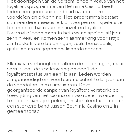
Het doorlopen van de verschillende niveaus van het
loyaliteitsprogramma van Betninja Casino biedt
leden een georganiseerd pad naar grotere
voordelen en erkenning. Het programma bestaat
uit meerdere niveaus, elk ontworpen om spelers te
belonen op basis van hun inzet en loyaliteit.
Naarmate leden meer in het casino spelen, stijgen
ze in niveau en komen ze in aanmerking voor altijd
aantrekkelijkere beloningen, zoals bonusdeals,
gratis spins en gepersonaliseerde services.
Elk niveau verhoogt niet alleen de beloningen, maar
verrijkt ook de spelervaring en geeft de
loyaliteitsstatus van een lid aan. Leden worden
aangemoedigd om voortdurend actief te blijven om
de voordelen te maximaliseren. Deze
georganiseerde aanpak van loyaliteit versterkt de
toewijding van het casino om waarde en waardering
te bieden aan zijn spelers, en stimuleert uiteindelijk
een sterkere band tussen Betninja Casino en zijn
gemeenschap.