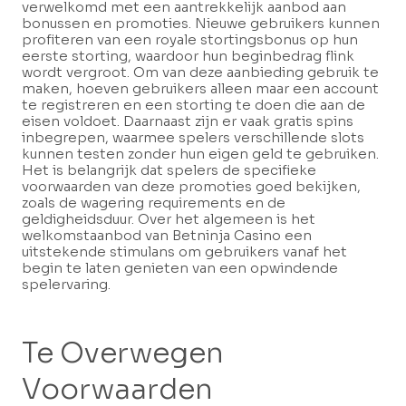
verwelkomd met een aantrekkelijk aanbod aan
bonussen en promoties. Nieuwe gebruikers kunnen
profiteren van een royale stortingsbonus op hun
eerste storting, waardoor hun beginbedrag flink
wordt vergroot. Om van deze aanbieding gebruik te
maken, hoeven gebruikers alleen maar een account
te registreren en een storting te doen die aan de
eisen voldoet. Daarnaast zijn er vaak gratis spins
inbegrepen, waarmee spelers verschillende slots
kunnen testen zonder hun eigen geld te gebruiken.
Het is belangrijk dat spelers de specifieke
voorwaarden van deze promoties goed bekijken,
zoals de wagering requirements en de
geldigheidsduur. Over het algemeen is het
welkomstaanbod van Betninja Casino een
uitstekende stimulans om gebruikers vanaf het
begin te laten genieten van een opwindende
spelervaring.
Te Overwegen
Voorwaarden