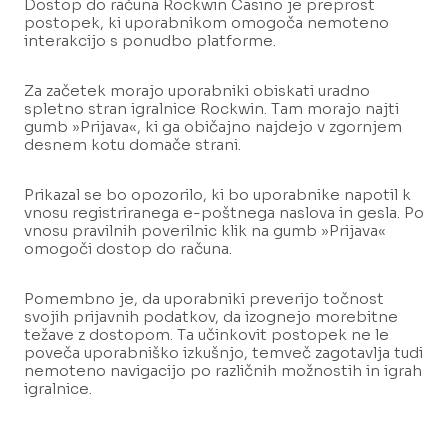
Dostop do računa Rockwin Casino je preprost
postopek, ki uporabnikom omogoča nemoteno
interakcijo s ponudbo platforme.
Za začetek morajo uporabniki obiskati uradno
spletno stran igralnice Rockwin. Tam morajo najti
gumb »Prijava«, ki ga običajno najdejo v zgornjem
desnem kotu domače strani.
Prikazal se bo opozorilo, ki bo uporabnike napotil k
vnosu registriranega e-poštnega naslova in gesla. Po
vnosu pravilnih poverilnic klik na gumb »Prijava«
omogoči dostop do računa.
Pomembno je, da uporabniki preverijo točnost
svojih prijavnih podatkov, da izognejo morebitne
težave z dostopom. Ta učinkovit postopek ne le
poveča uporabniško izkušnjo, temveč zagotavlja tudi
nemoteno navigacijo po različnih možnostih in igrah
igralnice.