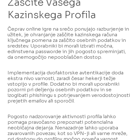
Zaščite Vašega
Kazinskega Profila
Čeprav online igre na srečo ponujajo razburjenje in
užitek, je ohranjanje zaščite kazinskega računa
ključnega pomena za zaščito osebnih podatkov in
sredstev. Uporabniki bi morali izbrati močna,
edinstvena passworde in jih pogosto spreminjati,
da onemogočijo nepooblaščen dostop.
Implementacija dvofaktorske avtentikacije doda
ekstra nivo varnosti, zaradi česar hekerji težje
vstopijo v profile. Dodatno bi morali uporabniki
pozorni pri deljenju osebnih podatkov in se
izogibati phishingu s potrjevanjem verodostojnosti
prejetih emailov ali sporočil.
Pogosto nadzorovanje aktivnosti profila lahko
pomaga pravočasno prepoznati potencialna
neobičajna dejanja. Nenazadnje lahko uporaba
zavarovanih povezav, kot so VPN-ji ali varne mreže,
pri dostopu do profilov močno poveča varnost.