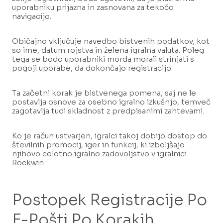
uporabniku prijazna in zasnovana za tekočo
navigacijo.
Običajno vključuje navedbo bistvenih podatkov, kot
so ime, datum rojstva in želena igralna valuta. Poleg
tega se bodo uporabniki morda morali strinjati s
pogoji uporabe, da dokončajo registracijo.
Ta začetni korak je bistvenega pomena, saj ne le
postavlja osnove za osebno igralno izkušnjo, temveč
zagotavlja tudi skladnost z predpisanimi zahtevami.
Ko je račun ustvarjen, igralci takoj dobijo dostop do
številnih promocij, iger in funkcij, ki izboljšajo
njihovo celotno igralno zadovoljstvo v igralnici
Rockwin.
Postopek Registracije Po
E-Pošti Po Korakih