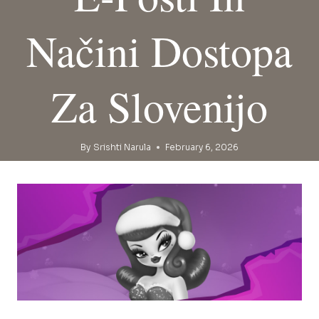
Načini Dostopa
Za Slovenijo
By
Srishti Narula
February 6, 2026