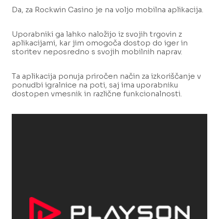
Da, za Rockwin Casino je na voljo mobilna aplikacija.
Uporabniki ga lahko naložijo iz svojih trgovin z
aplikacijami, kar jim omogoča dostop do iger in
storitev neposredno s svojih mobilnih naprav.
Ta aplikacija ponuja priročen način za izkoriščanje v
ponudbi igralnice na poti, saj ima uporabniku
dostopen vmesnik in različne funkcionalnosti.