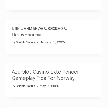
Как Внимание Связано С
Погружением
By
Srishti Narula
January 31, 2026
Azurslot Casino Ekte Penger
Gameplay Tips For Norway
By
Srishti Narula
May 13, 2026