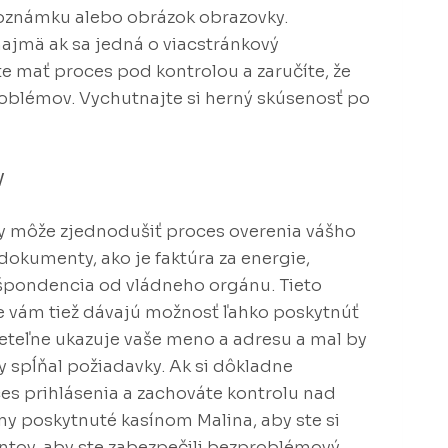
 poznámku alebo obrázok obrazovky.
 najmä ak sa jedná o viacstránkový
mať proces pod kontrolou a zaručíte, že
oblémov. Vychutnajte si herný skúsenosť po
v
y môže zjednodušiť proces overenia vášho
dokumenty, ako je faktúra za energie,
ešpondencia od vládneho orgánu. Tieto
e vám tiež dávajú možnosť ľahko poskytnúť
zreteľne ukazuje vaše meno a adresu a mal by
 spĺňal požiadavky. Ak si dôkladne
ces prihlásenia a zachováte kontrolu nad
ny poskytnuté kasínom Malina, aby ste si
entov, aby ste zabezpečili bezproblémový