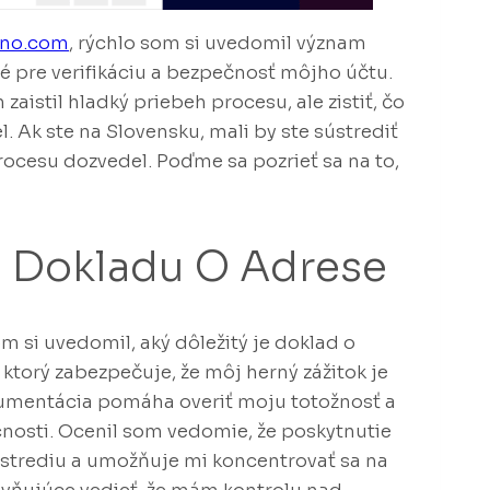
ino.com
, rýchlo som si uvedomil význam
é pre verifikáciu a bezpečnosť môjho účtu.
aistil hladký priebeh procesu, ale zistiť, čo
l. Ak ste na Slovensku, mali by ste sústrediť
rocesu dozvedel. Poďme sa pozrieť sa na to,
 Dokladu O Adrese
om si uvedomil, aký dôležitý je doklad o
k, ktorý zabezpečuje, že môj herný zážitok je
kumentácia pomáha overiť moju totožnosť a
sti. Ocenil som vedomie, že poskytnutie
strediu a umožňuje mi koncentrovať sa na