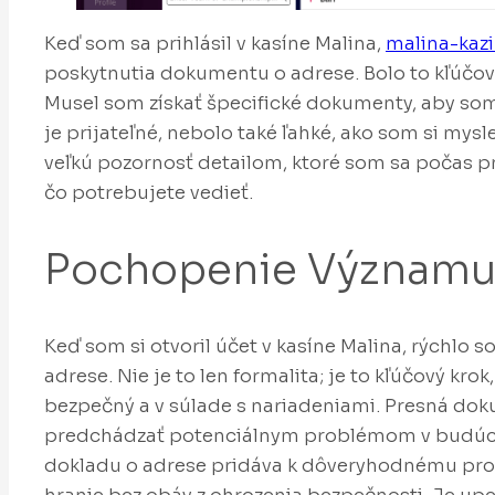
Keď som sa prihlásil v kasíne Malina,
malina-kaz
poskytnutia dokumentu o adrese. Bolo to kľúčov
Musel som získať špecifické dokumenty, aby som z
je prijateľné, nebolo také ľahké, ako som si mysle
veľkú pozornosť detailom, ktoré som sa počas p
čo potrebujete vedieť.
Pochopenie Významu
Keď som si otvoril účet v kasíne Malina, rýchlo s
adrese. Nie je to len formalita; je to kľúčový kro
bezpečný a v súlade s nariadeniami. Presná do
predchádzať potenciálnym problémom v budúcno
dokladu o adrese pridáva k dôveryhodnému pro