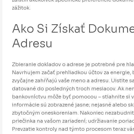
zážitok.
Ako Si Získať Dokum
Adresu
Zbieranie dokladov o adrese je potrebné pre hla
Navrhujem začať prehliadkou účtov za energie,
zvyčajne zahŕňajú vaše meno a adresu. Uistite sa
datované do posledných troch mesiacov. Ak nemá
bankovníctvu môže byť pomocou – stiahnite si výp
informácie sú zobrazené jasne; nejasné alebo 
zbytočným oneskoreniam. Nakoniec nezabudnite
priečinka na vašom zariadení; udržiavanie poria
Prevzatie kontroly nad týmto procesom teraz vám