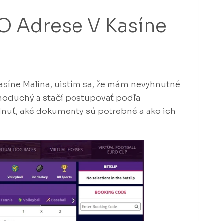
O Adrese V Kasíne
asíne Malina, uistím sa, že mám nevyhnutné
dnoduchý a stačí postupovať podľa
dnuť, aké dokumenty sú potrebné a ako ich