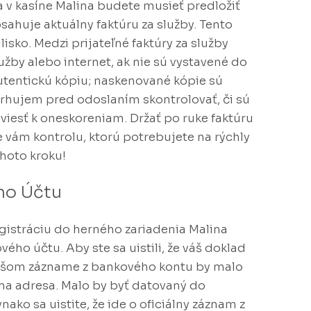
 v kasíne Malina budete musieť predložiť
ahuje aktuálny faktúru za služby. Tento
sko. Medzi prijateľné faktúry za služby
lužby alebo internet, ak nie sú vystavené do
autentickú kópiu; naskenované kópie sú
avrhujem pred odoslaním skontrolovať, či sú
viesť k oneskoreniam. Držať po ruke faktúru
e vám kontrolu, ktorú potrebujete na rýchly
hoto kroku!
ho Účtu
gistráciu do herného zariadenia Malina
ého účtu. Aby ste sa uistili, že váš doklad
 vašom zázname z bankového kontu by malo
na adresa. Malo by byť datovaný do
ako sa uistite, že ide o oficiálny záznam z