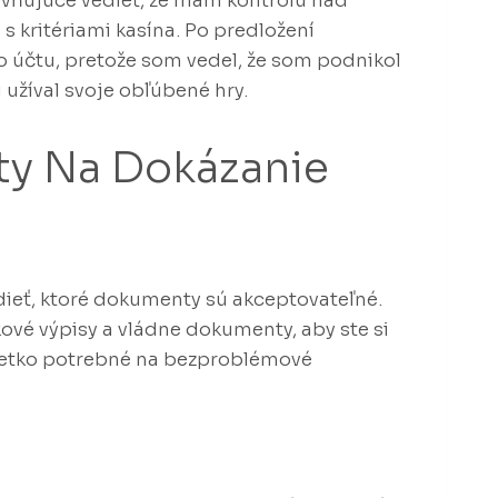
evňujúce vedieť, že mám kontrolu nad
 s kritériami kasína. Po predložení
o účtu, pretože som vedel, že som podnikol
 užíval svoje obľúbené hry.
y Na Dokázanie
edieť, ktoré dokumenty sú akceptovateľné.
ové výpisy a vládne dokumenty, aby ste si
 všetko potrebné na bezproblémové