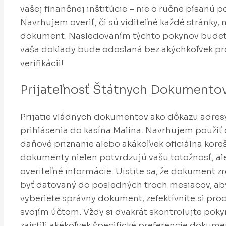
vašej finančnej inštitúcie – nie o ručne písanú
Navrhujem overiť, či sú viditeľné každé stránky,
dokument. Nasledovaním týchto pokynov budete 
vaša doklady bude odoslaná bez akýchkoľvek pr
verifikácii!
Prijateľnosť Štátnych Dokumento
Prijatie vládnych dokumentov ako dôkazu adres
prihlásenia do kasína Malina. Navrhujem použiť 
daňové priznanie alebo akákoľvek oficiálna kor
dokumenty nielen potvrdzujú vašu totožnosť, al
overiteľné informácie. Uistite sa, že dokument 
byť datovaný do posledných troch mesiacov, aby
vyberiete správny dokument, zefektívnite si pro
svojím účtom. Vždy si dvakrát skontrolujte poky
zaistili akékoľvek špecifické preferencie dokum