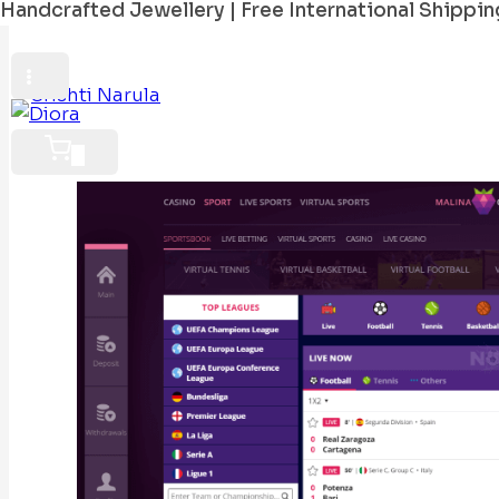
Handcrafted Jewellery | Free International Shippin
By
Srishti Narula
February 6, 2026
0