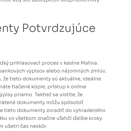
enty Potvrdzujúce
dký prihlasovací proces v kasíne Malina.
 bankových výpisov alebo nájomných zmlúv;
, že tieto dokumenty sú aktuálne, ideálne
te tlačené kópie, prístup k online
isy priamo. Taktiež sa uistite, že
skrátené dokumenty môžu spôsobiť
 tieto dokumenty zoradiť do vyhradeného
dku vo všetkom značne uľahčí ďalšie kroky.
 ušetri čas neskôr.