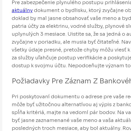
Pre zabezpečenie plynulého postupu prihlásenia
aktuálny
dokument o bydlisku, ktorý zvyčajne obs
doklad by mal jasne obsahovať vaše meno a bydli
patria účty za elektrinu, vodné služby, plynové s
uplynulých 3 mesiace. Uistite sa, že sa jedná o 
zvyčajne v poriadku, ale musia byť čitateľné. N
všetky údaje presné, pretože chyby môžu viesť k 
za služby uľahčuje postup verifikácie a poskytuj
dostup k svojmu účtu. Nepodceňujte význam to
Požiadavky Pre Záznam Z Bankové
Pri poskytovaní dokumentu o adrese pre vaše re
môže byť užitočnou alternatívou aj výpis z bankov
spĺňa kritériá, majte na vedomí pár bodov. Na
byť jasne zaznamenané vaše meno a vaša aktuál
posledných troch mesiace, aby bol aktuálny. Rovn