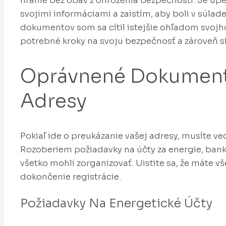
hranie bez obáv z ohrozenia bezpečnosti. Je up
svojimi informáciami a zaistím, aby boli v súlade
dokumentov som sa cítil istejšie ohľadom svojh
potrebné kroky na svoju bezpečnosť a zároveň si
Oprávnené Dokument
Adresy
Pokiaľ ide o preukázanie vašej adresy, musíte v
Rozoberiem požiadavky na účty za energie, bank
všetko mohli zorganizovať. Uistite sa, že máte
dokončenie registrácie.
Požiadavky Na Energetické Účty