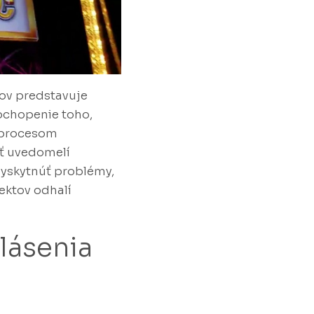
ľov predstavuje
ochopenie toho,
ť procesom
yť uvedomelí
vyskytnúť problémy,
ektov odhalí
lásenia