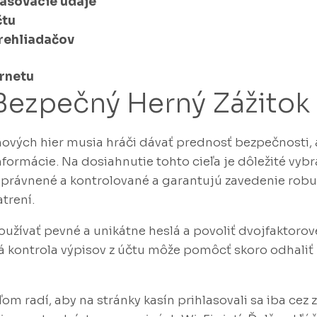
asovacie údaje
čtu
rehliadačov
ernetu
 Bezpečný Herný Zážitok
ínových hier musia hráči dávať prednosť bezpečnosti, 
formácie. Na dosiahnutie tohto cieľa je dôležité vyb
 oprávnené a kontrolované a garantujú zavedenie rob
trení.
oužívať pevné a unikátne heslá a povoliť dvojfaktorové
lná kontrola výpisov z účtu môže pomôcť skoro odhali
om radí, aby na stránky kasín prihlasovali sa iba ce