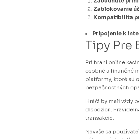
Zabudnuté prihl
Zablokovanie ú
Kompatibilita p
Pripojenie k int
Tipy Pre
Pri hraní online kas
osobné a finančné in
platformy, ktoré sú
bezpečnostných opa
Hráči by mali vždy p
dispozícii. Pravide
transakcie.
Navyše sa používateľ