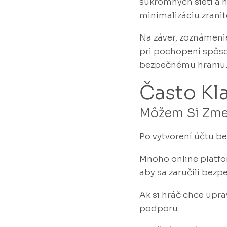
súkromných sietí a 
minimalizáciu zranite
Na záver, zoznámeni
pri pochopení spôso
bezpečnému hraniu
Často Kl
Môžem Si Zmen
Po vytvorení účtu b
Mnoho online platfor
aby sa zaručili bezpe
Ak si hráč chce upra
podporu.