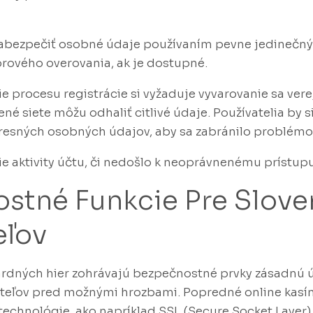
abezpečiť osobné údaje používaním pevne jedinečnýc
rového overovania, ak je dostupné.
 procesu registrácie si vyžaduje vyvarovanie sa ver
é siete môžu odhaliť citlivé údaje. Používatelia by si
presných osobných údajov, aby sa zabránilo problém
e aktivity účtu, či nedošlo k neoprávnenému prístupu
stné Funkcie Pre Slov
eľov
zardných hier zohrávajú bezpečnostné prvky zásadnú 
teľov pred možnými hrozbami. Popredné online kasí
 technológie, ako napríklad SSL (Secure Socket Layer