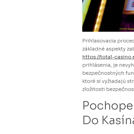
Prihlasovacia proce
základné aspekty za
https://total-casino.
prihlásenia, je nevy
bezpečnostných funk
ktoré si vyžiadajú s
zložitosti bezpečnost
Pochopen
Do Kasín