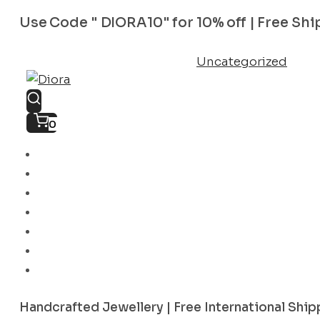
Skip
Use Code " DIORA10" for 10% off | Free Sh
to
content
Uncategorized
Preštu
0
Prihlá
HOME
EARRINGS
Casino
NECKLACES
RINGS
BRACELETS/ ARM CUFFS/ ANKLETS
Použív
ABOUT US
CONTACT US
By
Srishti Narula
Feb
Handcrafted Jewellery | Free International Ship