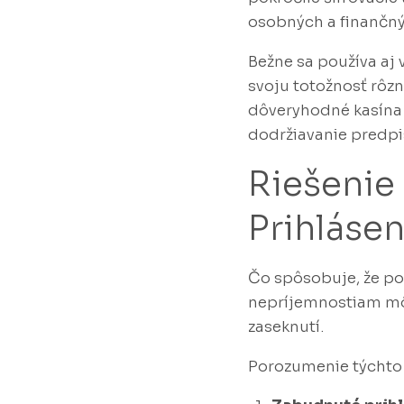
osobných a finančný
Bežne sa používa aj 
svoju totožnosť rôz
dôveryhodné kasína v
dodržiavanie predpi
Riešenie
Prihláse
Čo spôsobuje, že po
nepríjemnostiam môže
zaseknutí.
Porozumenie týchto