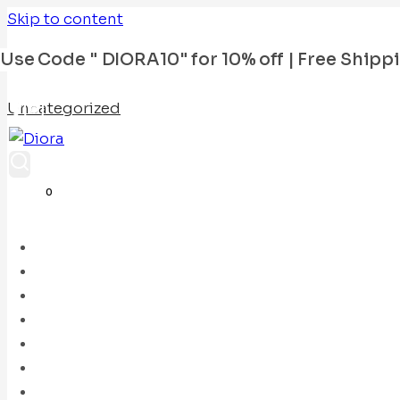
Skip to content
Use Code " DIORA10" for 10% off | Free Shipp
Uncategorized
Pourquoi La Conn
0
Buran Est Devenu
HOME
EARRINGS
NECKLACES
Privilégié Des Pa
RINGS
BRACELETS/ ARM CUFFS/ ANKLETS
ABOUT US
CONTACT US