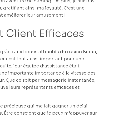
 aventure de gaming. De plus, je suis ravi
 gratifiant ainsi ma loyauté. C’est une
nt améliorer leur amusement !
 Client Efficaces
 grâce aux bonus attractifs du casino Buran,
teur est tout aussi important pour une
ulté, leur équipe d’assistance était
une importante importance à la vitesse des
eur. Que ce soit par messagerie instantanée,
ouvé leurs représentants efficaces et
ce précieuse qui me fait gagner un délai
es. Être conscient que je peux m’appuyer sur