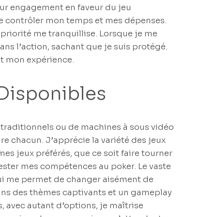
 leur engagement en faveur du jeu
de contrôler mon temps et mes dépenses.
priorité me tranquillise. Lorsque je me
s l’action, sachant que je suis protégé.
nt mon expérience.
Disponibles
 traditionnels ou de machines à sous vidéo
re chacun. J’apprécie la variété des jeux
s jeux préférés, que ce soit faire tourner
tester mes compétences au poker. Le vaste
qui me permet de changer aisément de
ans des thèmes captivants et un gameplay
, avec autant d’options, je maîtrise