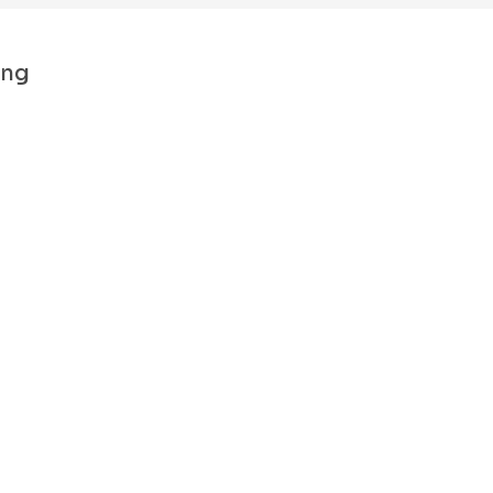
ing
exion Au Casino
e L’accès
rieurs De