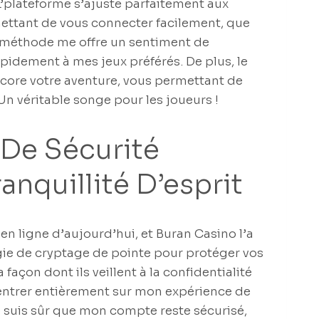
 L’plateforme s’ajuste parfaitement aux
mettant de vous connecter facilement, que
 méthode me offre un sentiment de
pidement à mes jeux préférés. De plus, le
ncore votre aventure, vous permettant de
Un véritable songe pour les joueurs !
 De Sécurité
nquillité D’esprit
en ligne d’aujourd’hui, et Buran Casino l’a
gie de cryptage de pointe pour protéger vos
 façon dont ils veillent à la confidentialité
ntrer entièrement sur mon expérience de
je suis sûr que mon compte reste sécurisé,