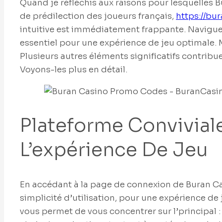
Quand je réfléchis aux raisons pour lesquelles B
de prédilection des joueurs français,
https://bur
intuitive est immédiatement frappante. Naviguer 
essentiel pour une expérience de jeu optimale.
Plusieurs autres éléments significatifs contribu
Voyons-les plus en détail.
Plateforme Convivial
L’expérience De Jeu
En accédant à la page de connexion de Buran Ca
simplicité d’utilisation, pour une expérience de
vous permet de vous concentrer sur l’principal : 