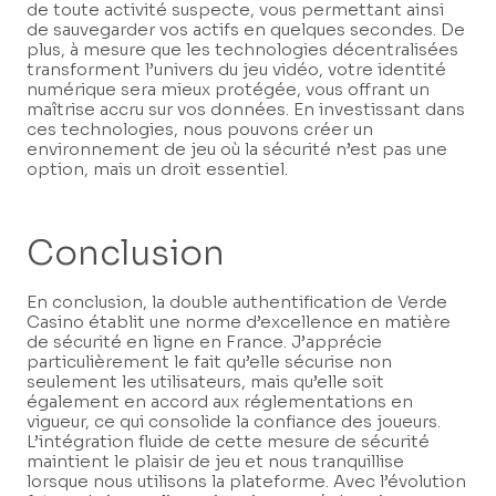
de toute activité suspecte, vous permettant ainsi
de sauvegarder vos actifs en quelques secondes. De
plus, à mesure que les technologies décentralisées
transforment l’univers du jeu vidéo, votre identité
numérique sera mieux protégée, vous offrant un
maîtrise accru sur vos données. En investissant dans
ces technologies, nous pouvons créer un
environnement de jeu où la sécurité n’est pas une
option, mais un droit essentiel.
Conclusion
En conclusion, la double authentification de Verde
Casino établit une norme d’excellence en matière
de sécurité en ligne en France. J’apprécie
particulièrement le fait qu’elle sécurise non
seulement les utilisateurs, mais qu’elle soit
également en accord aux réglementations en
vigueur, ce qui consolide la confiance des joueurs.
L’intégration fluide de cette mesure de sécurité
maintient le plaisir de jeu et nous tranquillise
lorsque nous utilisons la plateforme. Avec l’évolution