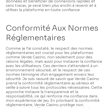
données et bénéficier de connexions rapides et
sans tracas, je serai bien plus enclin à revenir et à
utiliser la plateforme en toute confiance.
Conformité Aux Normes
Réglementaires
Comme je l’ai constaté, le respect des normes
réglementaires est crucial pour les plateformes
comme Verde Casino, non seulement pour des
raisons légales, mais aussi pour instaurer la confiance
avec les utilisateurs. Ces derniers s’attendent à un
environnement sécurisé, et le respect de ces
normes témoigne d’un engagement envers leur
sécurité. Je suis rassuré de savoir que Verde Casino
prend la conformité réglementaire au sérieux et
veille à suivre tous les protocoles nécessaires. Cette
approche instaure la transparence et la
responsabilité, ce qui renforce ma confiance dans
mon expérience de jeu. En priorisant la conformité
réglementaire, Verde Casino protège non