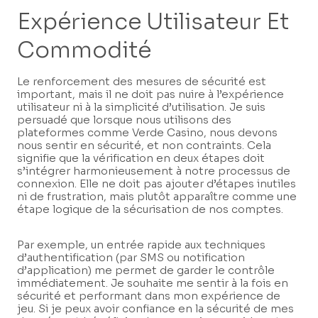
Expérience Utilisateur Et
Commodité
Le renforcement des mesures de sécurité est
important, mais il ne doit pas nuire à l’expérience
utilisateur ni à la simplicité d’utilisation. Je suis
persuadé que lorsque nous utilisons des
plateformes comme Verde Casino, nous devons
nous sentir en sécurité, et non contraints. Cela
signifie que la vérification en deux étapes doit
s’intégrer harmonieusement à notre processus de
connexion. Elle ne doit pas ajouter d’étapes inutiles
ni de frustration, mais plutôt apparaître comme une
étape logique de la sécurisation de nos comptes.
Par exemple, un entrée rapide aux techniques
d’authentification (par SMS ou notification
d’application) me permet de garder le contrôle
immédiatement. Je souhaite me sentir à la fois en
sécurité et performant dans mon expérience de
jeu. Si je peux avoir confiance en la sécurité de mes