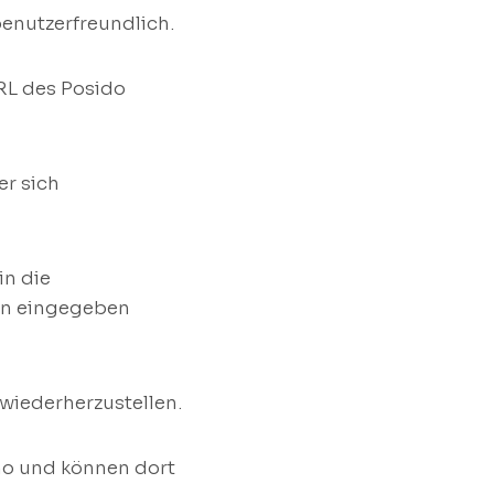
benutzerfreundlich.
RL des Posido
er sich
n die
ten eingegeben
 wiederherzustellen.
ino und können dort