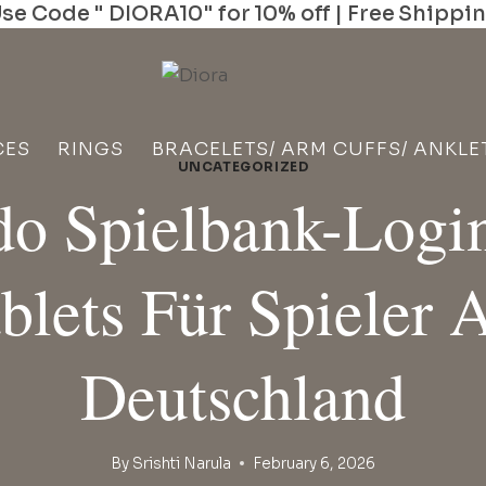
se Code " DIORA10" for 10% off | Free Shippi
CES
RINGS
BRACELETS/ ARM CUFFS/ ANKLE
UNCATEGORIZED
do Spielbank-Logi
blets Für Spieler 
Deutschland
By
Srishti Narula
February 6, 2026