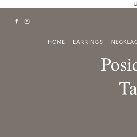
U
Skip
to
content
HOME
EARRINGS
NECKLA
Posi
Ta