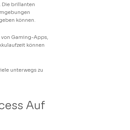
Die brillanten
e Umgebungen
rgeben können.
hl von Gaming-Apps,
kkulaufzeit können
piele unterwegs zu
cess Auf