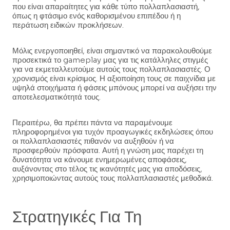
που είναι απαραίτητες για κάθε τύπο πολλαπλασιαστή,
όπως η φτάσιμο ενός καθορισμένου επιπέδου ή η
περάτωση ειδικών προκλήσεων.
Μόλις ενεργοποιηθεί, είναι σημαντικό να παρακολουθούμε
προσεκτικά το gameplay μας για τις κατάλληλες στιγμές
για να εκμεταλλευτούμε αυτούς τους πολλαπλασιαστές. Ο
χρονισμός είναι κρίσιμος. Η αξιοποίηση τους σε παιχνίδια με
υψηλά στοιχήματα ή φάσεις μπόνους μπορεί να αυξήσει την
αποτελεσματικότητά τους.
Περαιτέρω, θα πρέπει πάντα να παραμένουμε
πληροφορημένοι για τυχόν προαγωγικές εκδηλώσεις όπου
οι πολλαπλασιαστές πιθανόν να αυξηθούν ή να
προσφερθούν πρόσφατα. Αυτή η γνώση μας παρέχει τη
δυνατότητα να κάνουμε ενημερωμένες αποφάσεις,
αυξάνοντας στο τέλος τις ικανότητές μας για αποδόσεις,
χρησιμοποιώντας αυτούς τους πολλαπλασιαστές μεθοδικά.
Στρατηγικές Για Τη