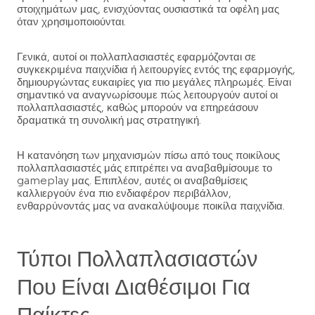
στοιχημάτων μας, ενισχύοντας ουσιαστικά τα οφέλη μας
όταν χρησιμοποιούνται.
Γενικά, αυτοί οι πολλαπλασιαστές εφαρμόζονται σε
συγκεκριμένα παιχνίδια ή λειτουργίες εντός της εφαρμογής,
δημιουργώντας ευκαιρίες για πιο μεγάλες πληρωμές. Είναι
σημαντικό να αναγνωρίσουμε πώς λειτουργούν αυτοί οι
πολλαπλασιαστές, καθώς μπορούν να επηρεάσουν
δραματικά τη συνολική μας στρατηγική.
Η κατανόηση των μηχανισμών πίσω από τους ποικίλους
πολλαπλασιαστές μάς επιτρέπει να αναβαθμίσουμε το
gameplay μας. Επιπλέον, αυτές οι αναβαθμίσεις
καλλιεργούν ένα πιο ενδιαφέρον περιβάλλον,
ενθαρρύνοντάς μας να ανακαλύψουμε ποικίλα παιχνίδια.
Τύποι Πολλαπλασιαστών
Που Είναι Διαθέσιμοι Για