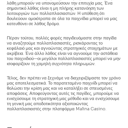
λάθη μπορούν να υπονομεύσουν την επιτυχία μας. Ένα
σημαντικό λάθος είναι η μη πλήρης κατανόηση των
λειτουργιών των πολλαπλασιαστών. Η υπόθεση ότι
δουλεύουν ομοιότροπα σε όλα τα παιχνίδια μπορεί να μας
κατευθύνει σε λάθος δρόμο.
Πέραν τούτου, πολλές φορές παγιδευόμαστε στην παγίδα
να αναζητούμε πολλαπλασιαστές, ρισκάροντας το
κεφάλαιό μας και αγνοώντας στρατηγικές στοιχημάτων με
ακρίβεια. Ένα άλλο λάθος είναι να αγνοούμε την αστάθεια
του παιχνιδιού—οι μεγάλοι πολλαπλασιαστές μπορεί να μην
ισοφαρίζουν τη χαμηλή συχνότητα πληρωμών.
Τέλος, δεν πρέπει να ξεχνάμε να διαχειριζόμαστε τον χρόνο
μας αποτελεσματικά. Το παρατεταμένο παιχνίδι μπορεί να
θολώσει την κρίση μας και να καταλήξει σε σπευσμένες
αποφάσεις. Αποφεύγοντας αυτές τις παγίδες, μπορούμε να
ενισχύσουμε τη στρατηγική μας μέθοδο και να ενισχύσουμε
τη γενική μας αποδοτικότητα αξιοποιώντας
πολλαπλασιαστές στην πλατφόρμα Malina Casino.