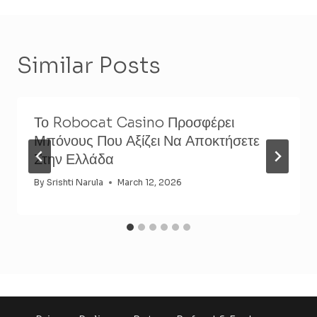
Similar Posts
Το Robocat Casino Προσφέρει
Μπόνους Που Αξίζει Να Αποκτήσετε
Στην Ελλάδα
By
Srishti Narula
March 12, 2026