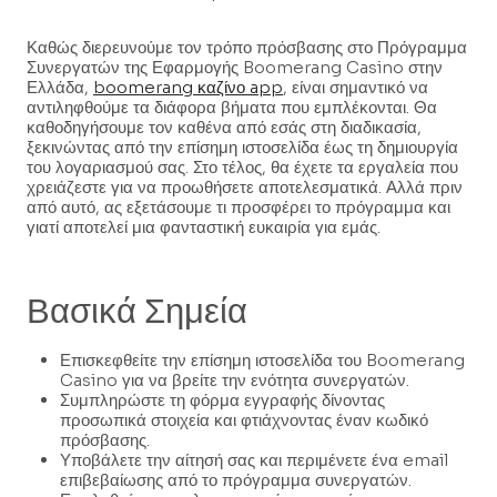
Καθώς διερευνούμε τον τρόπο πρόσβασης στο Πρόγραμμα
Συνεργατών της Εφαρμογής Boomerang Casino στην
Ελλάδα,
boomerang καζίνο app
, είναι σημαντικό να
αντιληφθούμε τα διάφορα βήματα που εμπλέκονται. Θα
καθοδηγήσουμε τον καθένα από εσάς στη διαδικασία,
ξεκινώντας από την επίσημη ιστοσελίδα έως τη δημιουργία
του λογαριασμού σας. Στο τέλος, θα έχετε τα εργαλεία που
χρειάζεστε για να προωθήσετε αποτελεσματικά. Αλλά πριν
από αυτό, ας εξετάσουμε τι προσφέρει το πρόγραμμα και
γιατί αποτελεί μια φανταστική ευκαιρία για εμάς.
Βασικά Σημεία
Επισκεφθείτε την επίσημη ιστοσελίδα του Boomerang
Casino για να βρείτε την ενότητα συνεργατών.
Συμπληρώστε τη φόρμα εγγραφής δίνοντας
προσωπικά στοιχεία και φτιάχνοντας έναν κωδικό
πρόσβασης.
Υποβάλετε την αίτησή σας και περιμένετε ένα email
επιβεβαίωσης από το πρόγραμμα συνεργατών.