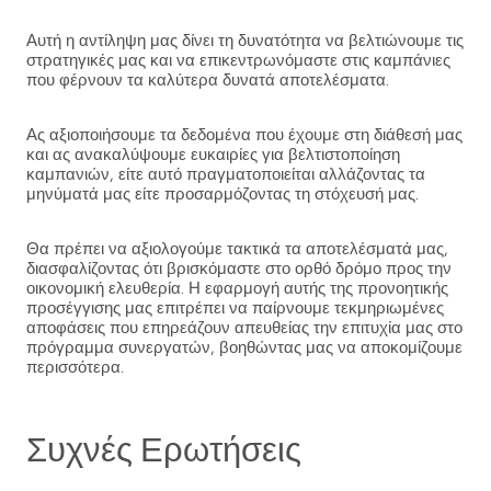
Αυτή η αντίληψη μας δίνει τη δυνατότητα να βελτιώνουμε τις
στρατηγικές μας και να επικεντρωνόμαστε στις καμπάνιες
που φέρνουν τα καλύτερα δυνατά αποτελέσματα.
Ας αξιοποιήσουμε τα δεδομένα που έχουμε στη διάθεσή μας
και ας ανακαλύψουμε ευκαιρίες για βελτιστοποίηση
καμπανιών, είτε αυτό πραγματοποιείται αλλάζοντας τα
μηνύματά μας είτε προσαρμόζοντας τη στόχευσή μας.
Θα πρέπει να αξιολογούμε τακτικά τα αποτελέσματά μας,
διασφαλίζοντας ότι βρισκόμαστε στο ορθό δρόμο προς την
οικονομική ελευθερία. Η εφαρμογή αυτής της προνοητικής
προσέγγισης μας επιτρέπει να παίρνουμε τεκμηριωμένες
αποφάσεις που επηρεάζουν απευθείας την επιτυχία μας στο
πρόγραμμα συνεργατών, βοηθώντας μας να αποκομίζουμε
περισσότερα.
Συχνές Ερωτήσεις