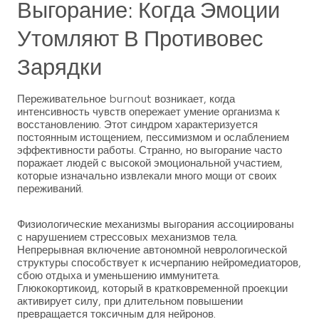
Выгорание: Когда Эмоции
Утомляют В Противовес
Зарядки
Переживательное burnout возникает, когда
интенсивность чувств опережает умение организма к
восстановлению. Этот синдром характеризуется
постоянным истощением, пессимизмом и ослаблением
эффективности работы. Странно, но выгорание часто
поражает людей с высокой эмоциональной участием,
которые изначально извлекали много мощи от своих
переживаний.
Физиологические механизмы выгорания ассоциированы
с нарушением стрессовых механизмов тела.
Непрерывная включение автономной неврологической
структуры способствует к исчерпанию нейромедиаторов,
сбою отдыха и уменьшению иммунитета.
Глюкокортикоид, который в кратковременной проекции
активирует силу, при длительном повышении
превращается токсичным для нейронов.