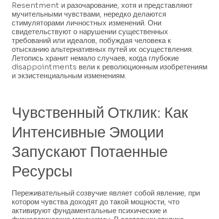
Resentment и разочарование, хотя и представляют
мучительными чувствами, нередко делаются
стимуляторами личностных изменений. Они
свидетельствуют о нарушении существенных
требований или идеалов, побуждая человека к
отысканию альтернативных путей их осуществления.
Летопись хранит немало случаев, когда глубокие
disappointments вели к революционным изобретениям
и экзистенциальным изменениям.
Чувственный Отклик: Как
Интенсивные Эмоции
Запускают Потаенные
Ресурсы
Переживательный созвучие являет собой явление, при
котором чувства доходят до такой мощности, что
активируют фундаментальные психические и