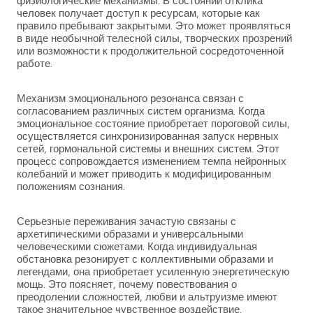
физиологические механизмы. В состоянии отклика
человек получает доступ к ресурсам, которые как
правило пребывают закрытыми. Это может проявляться
в виде необычной телесной силы, творческих прозрений
или возможности к продолжительной сосредоточенной
работе.
Механизм эмоционального резонанса связан с
согласованием различных систем организма. Когда
эмоциональное состояние приобретает пороговой силы,
осуществляется синхронизированная запуск нервных
сетей, гормональной системы и внешних систем. Этот
процесс сопровождается изменением темпа нейронных
колебаний и может приводить к модифицированным
положениям сознания.
Серьезные переживания зачастую связаны с
архетипическими образами и универсальными
человеческими сюжетами. Когда индивидуальная
обстановка резонирует с коллективными образами и
легендами, она приобретает усиленную энергетическую
мощь. Это поясняет, почему повествования о
преодолении сложностей, любви и альтруизме имеют
такое значительное чувственное воздействие.