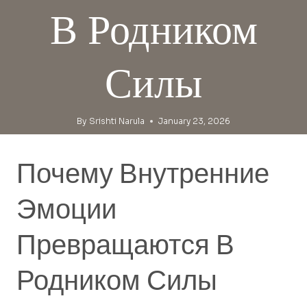
В Родником
Силы
By
Srishti Narula
January 23, 2026
Почему Внутренние
Эмоции
Превращаются В
Родником Силы