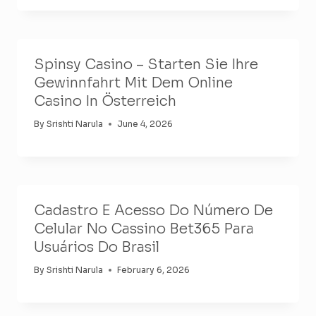
Spinsy Casino – Starten Sie Ihre
Gewinnfahrt Mit Dem Online
Casino In Österreich
By
Srishti Narula
June 4, 2026
Cadastro E Acesso Do Número De
Celular No Cassino Bet365 Para
Usuários Do Brasil
By
Srishti Narula
February 6, 2026