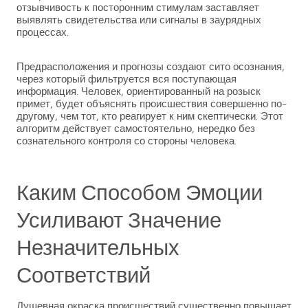
отзывчивость к посторонним стимулам заставляет
выявлять свидетельства или сигналы в заурядных
процессах.
Предрасположения и прогнозы создают сито осознания,
через который фильтруется вся поступающая
информация. Человек, ориентированный на розыск
примет, будет объяснять происшествия совершенно по-
другому, чем тот, кто реагирует к ним скептически. Этот
алгоритм действует самостоятельно, нередко без
сознательного контроля со стороны человека.
Каким Способом Эмоции
Усиливают Значение
Незначительных
Соответствий
Душевная окраска происшествий существенно повышает