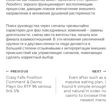
Леонбетс зеркало функционирует восполняющим
процессом, дающим ложное впечатление внешнего
направления в мгновения душевной растерянности.
Поиск руководства через сигналы чрезвычайно
характерен для фаз повседневных изменений – замены
деятельности, смены места жительства, начала или
финала взаимоотношений. В эти мгновения увеличенной
хрупкости и двусмысленности люди делаются в
большей степени отзывчивыми к интерпретации внешних
происшествий как управляющих сигналов, помогающих
сделать корректный выбор.
Post
PREVIOUS
NEXT
Crazy Falls Position
Even after such as a
Navigation
Comment & Demo
massive eating plan, I
Playn Go RTP 96 serious
found it simple enough
link 5%
and natural in order nv
casino to browse the
newest menu