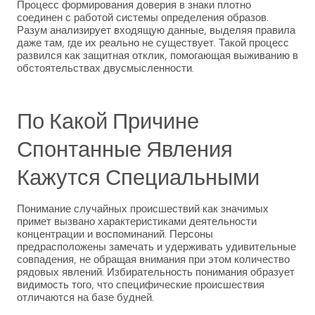
Процесс формирования доверия в знаки плотно
соединен с работой системы определения образов.
Разум анализирует входящую данные, выделяя правила
даже там, где их реально не существует. Такой процесс
развился как защитная отклик, помогающая выживанию в
обстоятельствах двусмысленности.
По Какой Причине
Спонтанные Явления
Кажутся Специальными
Понимание случайных происшествий как значимых
примет вызвано характеристиками деятельности
концентрации и воспоминаний. Персоны
предрасположены замечать и удерживать удивительные
совпадения, не обращая внимания при этом количество
рядовых явлений. Избирательность понимания образует
видимость того, что специфические происшествия
отличаются на базе будней.