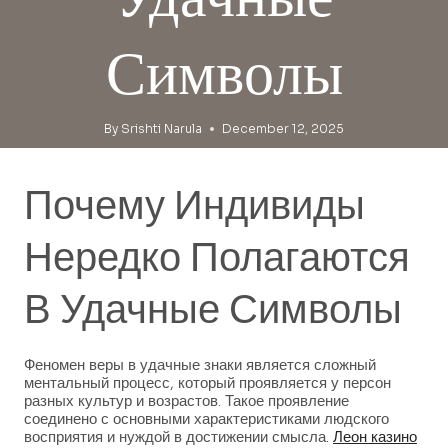
Символы
By
Srishti Narula
December 12, 2025
Почему Индивиды
Нередко Полагаются
В Удачные Символы
Феномен веры в удачные знаки является сложный
ментальный процесс, который проявляется у персон
разных культур и возрастов. Такое проявление
соединено с основными характеристиками людского
восприятия и нуждой в достижении смысла.
Леон казино