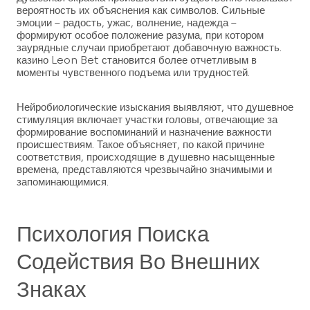
вероятность их объяснения как символов. Сильные
эмоции – радость, ужас, волнение, надежда –
формируют особое положение разума, при котором
заурядные случаи приобретают добавочную важность.
казино Leon Bet становится более отчетливым в
моменты чувственного подъема или трудностей.
Нейробиологические изыскания выявляют, что душевное
стимуляция включает участки головы, отвечающие за
формирование воспоминаний и назначение важности
происшествиям. Такое объясняет, по какой причине
соответствия, происходящие в душевно насыщенные
времена, представляются чрезвычайно значимыми и
запоминающимися.
Психология Поиска
Содействия Во Внешних
Знаках