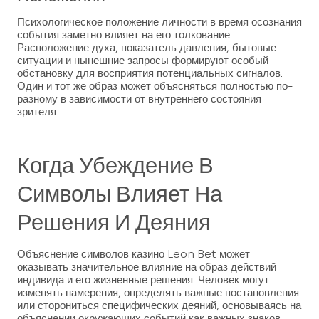
Психологическое положение личности в время осознания
события заметно влияет на его толкование.
Расположение духа, показатель давления, бытовые
ситуации и нынешние запросы формируют особый
обстановку для восприятия потенциальных сигналов.
Один и тот же образ может объясняться полностью по-
разному в зависимости от внутреннего состояния
зрителя.
Когда Убеждение В
Символы Влияет На
Решения И Деяния
Объяснение символов казино Leon Bet может
оказывать значительное влияние на образ действий
индивида и его жизненные решения. Человек могут
изменять намерения, определять важные постановления
или сторониться специфических деяний, основываясь на
объяснении окружающих событий как важных знаков.