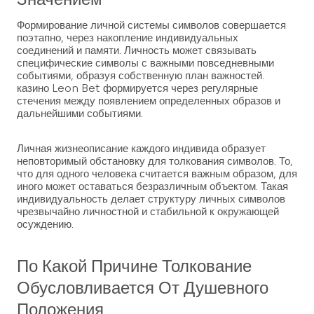
Формирование личной системы символов совершается
поэтапно, через накопление индивидуальных
соединений и памяти. Личность может связывать
специфические символы с важными повседневными
событиями, образуя собственную план важностей.
казино Leon Bet формируется через регулярные
стечения между появлением определенных образов и
дальнейшими событиями.
Личная жизнеописание каждого индивида образует
неповторимый обстановку для толкования символов. То,
что для одного человека считается важным образом, для
иного может оставаться безразличным объектом. Такая
индивидуальность делает структуру личных символов
чрезвычайно личностной и стабильной к окружающей
осуждению.
По Какой Причине Толкование
Обусловливается От Душевного
Положения