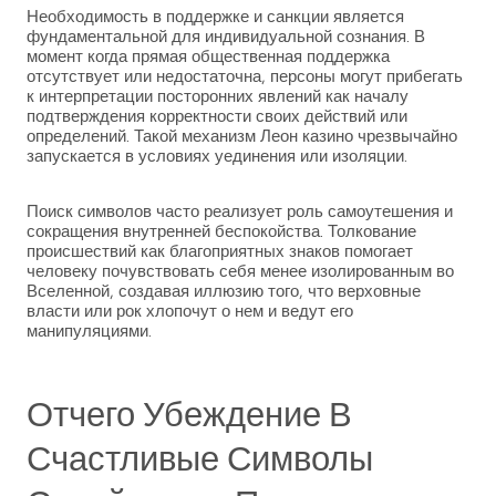
Необходимость в поддержке и санкции является
фундаментальной для индивидуальной сознания. В
момент когда прямая общественная поддержка
отсутствует или недостаточна, персоны могут прибегать
к интерпретации посторонних явлений как началу
подтверждения корректности своих действий или
определений. Такой механизм Леон казино чрезвычайно
запускается в условиях уединения или изоляции.
Поиск символов часто реализует роль самоутешения и
сокращения внутренней беспокойства. Толкование
происшествий как благоприятных знаков помогает
человеку почувствовать себя менее изолированным во
Вселенной, создавая иллюзию того, что верховные
власти или рок хлопочут о нем и ведут его
манипуляциями.
Отчего Убеждение В
Счастливые Символы