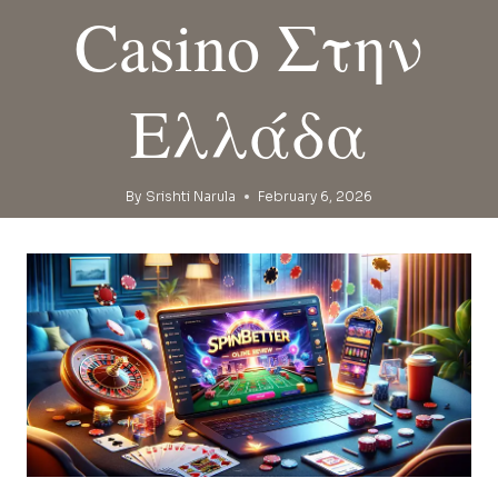
Casino Στην
Ελλάδα
By
Srishti Narula
February 6, 2026