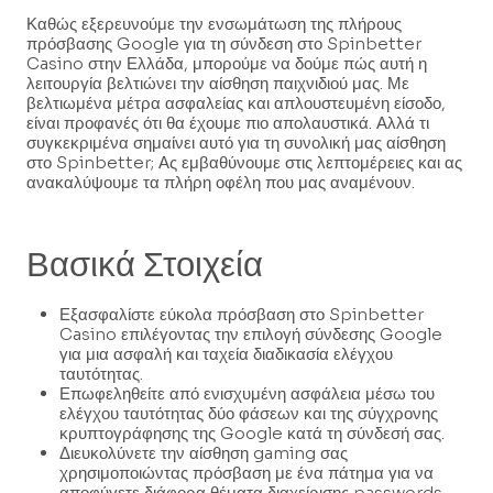
Καθώς εξερευνούμε την ενσωμάτωση της πλήρους
πρόσβασης Google για τη σύνδεση στο Spinbetter
Casino στην Ελλάδα, μπορούμε να δούμε πώς αυτή η
λειτουργία βελτιώνει την αίσθηση παιχνιδιού μας. Με
βελτιωμένα μέτρα ασφαλείας και απλουστευμένη είσοδο,
είναι προφανές ότι θα έχουμε πιο απολαυστικά. Αλλά τι
συγκεκριμένα σημαίνει αυτό για τη συνολική μας αίσθηση
στο Spinbetter; Ας εμβαθύνουμε στις λεπτομέρειες και ας
ανακαλύψουμε τα πλήρη οφέλη που μας αναμένουν.
Βασικά Στοιχεία
Εξασφαλίστε εύκολα πρόσβαση στο Spinbetter
Casino επιλέγοντας την επιλογή σύνδεσης Google
για μια ασφαλή και ταχεία διαδικασία ελέγχου
ταυτότητας.
Επωφεληθείτε από ενισχυμένη ασφάλεια μέσω του
ελέγχου ταυτότητας δύο φάσεων και της σύγχρονης
κρυπτογράφησης της Google κατά τη σύνδεσή σας.
Διευκολύνετε την αίσθηση gaming σας
χρησιμοποιώντας πρόσβαση με ένα πάτημα για να
αποφύγετε διάφορα θέματα διαχείρισης passwords.