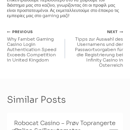
διάστημα μας στο καζίνο, γνωρίζοντας ότι οι προφίλ μας
είναι προστατευμένοι. Ας εκμεταλλευτούμε στο έπακρο τις
εμπειρίες μας στο gaming μαζί!
Post
PREVIOUS
NEXT
Why Fambet Gaming
Tipps zur Auswahl des
Navigation
Casino Login
Usernamens und der
Authentication Speed
Passwortvorgaben für
Exceeds Competition
die Registrierung bei
in United Kingdom
Infinity Casino in
Österreich
Similar Posts
Robocat Casino – Prøv Toprangerte