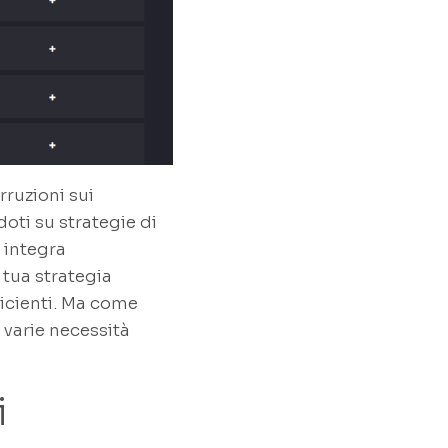
rruzioni sui
doti su strategie di
i integra
 tua strategia
icienti. Ma come
 varie necessità
i