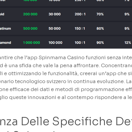
antire che l’app Spinmama Casino funzioni senza inte
 ed è una sfida che vale la pena affrontare. Concentran
i e ottimizzando le funzionalità, creerai un’app che s
nario tecnologico svizzero in continua evoluzione. La
one efficace dei dati e metodi di programmazione eff
glio queste innovazioni e al contempo rispondere a le
za Delle Specifiche De