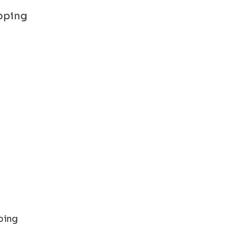
ipping
le Gestione Dello 
hiviazione Dell’ap
ma Casino Per De
ri
ruary 3, 2026
ping