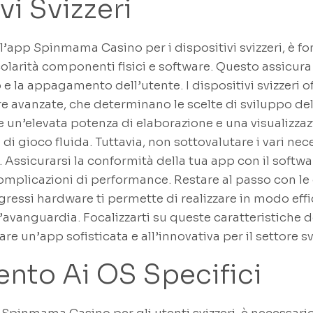
vi Svizzeri
l’app Spinmama Casino per i dispositivi svizzeri, è 
olarità componenti fisici e software. Questo assicura 
 e la appagamento dell’utente. I dispositivi svizzeri 
e avanzate, che determinano le scelte di sviluppo del
 un’elevata potenza di elaborazione e una visualizza
 di gioco fluida. Tuttavia, non sottovalutare i vari nec
i. Assicurarsi la conformità della tua app con il softw
omplicazioni di performance. Restare al passo con le 
gressi hardware ti permette di realizzare in modo ef
l’avanguardia. Focalizzarti su queste caratteristiche de
re un’app sofisticata e all’innovativa per il settore sv
nto Ai OS Specifici