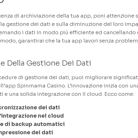
cienza di archiviazione della tua app, poni attenzione s
lla gestione dei dati e sulla diminuzione del loro impa
temando i dati in modo più efficiente ed cancellando 
 modo, garantirai che la tua app lavori senza problemi
e Della Gestione Dei Dati
edure di gestione dei dati, puoi migliorare significat
ell’app Spinmama Casino. L’innovazione inizia con un
ti e una solida integrazione con il cloud. Ecco come:
cronizzazione dei dati
l’integrazione nel cloud
e di backup automatici
mpressione dei dati