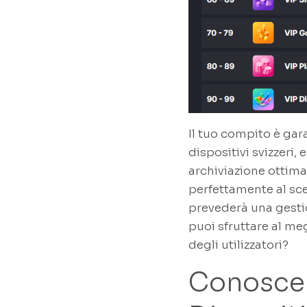
Il tuo compito è gar
dispositivi svizzeri,
archiviazione ottimal
perfettamente al sce
prevederà una gesti
puoi sfruttare al me
degli utilizzatori?
Conoscen