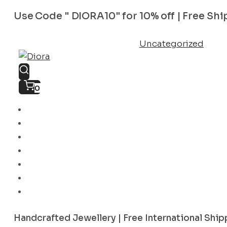
Skip
Use Code " DIORA10" for 10% off | Free Sh
to
content
Uncategorized
Ottima
0
Di Arc
HOME
EARRINGS
Spinma
NECKLACES
RINGS
BRACELETS/ ARM CUFFS/ ANKLETS
Svizze
ABOUT US
CONTACT US
By
Srishti Narula
Feb
Handcrafted Jewellery | Free International Ship