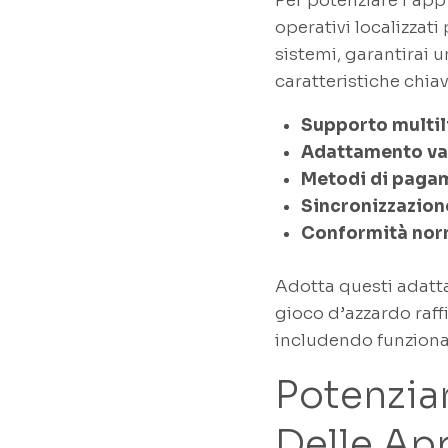
Per potenziare l’app
operativi localizzat
sistemi, garantirai 
caratteristiche chiav
Supporto multil
Adattamento va
Metodi di pagam
Sincronizzazione
Conformità nor
Adotta questi adattam
gioco d’azzardo raff
includendo funzional
Potenziar
Delle Ap