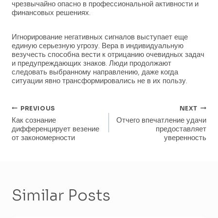
чрезвычайно опасно в профессиональной активности и
финансовых решениях.
Игнорирование негативных сигналов выступает еще
единую серьезную угрозу. Вера в индивидуальную
везучесть способна вести к отрицанию очевидных задач
и предупреждающих знаков. Люди продолжают
следовать выбранному направлению, даже когда
ситуации явно трансформировались не в их пользу.
Post
PREVIOUS
NEXT
Как сознание
Отчего впечатление удачи
Navigation
дифференцирует везение
предоставляет
от закономерности
уверенность
Similar Posts