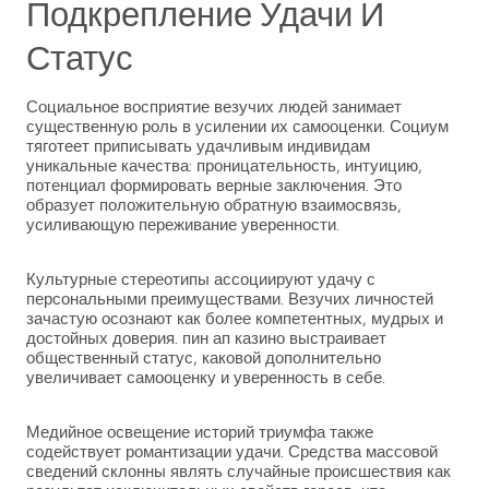
Подкрепление Удачи И
Статус
Социальное восприятие везучих людей занимает
существенную роль в усилении их самооценки. Социум
тяготеет приписывать удачливым индивидам
уникальные качества: проницательность, интуицию,
потенциал формировать верные заключения. Это
образует положительную обратную взаимосвязь,
усиливающую переживание уверенности.
Культурные стереотипы ассоциируют удачу с
персональными преимуществами. Везучих личностей
зачастую осознают как более компетентных, мудрых и
достойных доверия. пин ап казино выстраивает
общественный статус, каковой дополнительно
увеличивает самооценку и уверенность в себе.
Медийное освещение историй триумфа также
содействует романтизации удачи. Средства массовой
сведений склонны являть случайные происшествия как