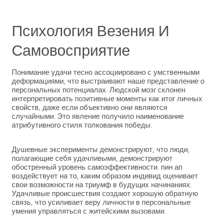
Психология Везения И
Самовосприятие
Понимание удачи тесно ассоциировано с умственными
деформациями, что выстраивают наше представление о
персональных потенциалах. Людской мозг склонен
интерпретировать позитивные моменты как итог личных
свойств, даже если объективно они являются
случайными. Это явление получило наименование
атрибутивного стиля толкования победы.
Душевные эксперименты демонстрируют, что люди,
полагающие себя удачливыми, демонстрируют
обостренный уровень самоэффективности. пин ап
воздействует на то, каким образом индивид оценивает
свои возможности на триумф в будущих начинаниях.
Удачливые происшествия создают хорошую обратную
связь, что усиливает веру личности в персональные
умения управляться с житейскими вызовами.