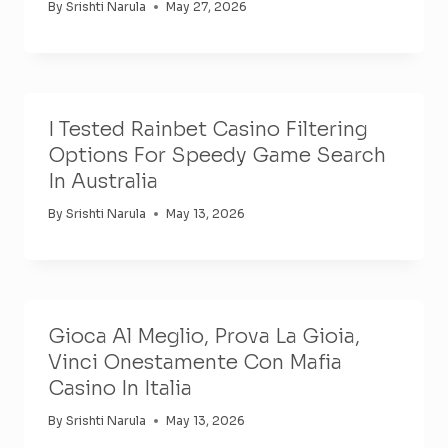
By
Srishti Narula
May 27, 2026
I Tested Rainbet Casino Filtering
Options For Speedy Game Search
In Australia
By
Srishti Narula
May 13, 2026
Gioca Al Meglio, Prova La Gioia,
Vinci Onestamente Con Mafia
Casino In Italia
By
Srishti Narula
May 13, 2026