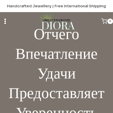
Skip
Handcrafted Jewellery | Free International Shipping
to
content
UNCATEGORIZED
0
Отчего
Впечатление
Удачи
Предоставляет
Уверенность