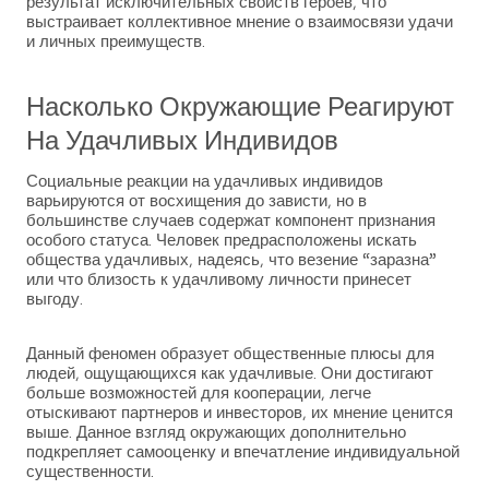
результат исключительных свойств героев, что
выстраивает коллективное мнение о взаимосвязи удачи
и личных преимуществ.
Насколько Окружающие Реагируют
На Удачливых Индивидов
Социальные реакции на удачливых индивидов
варьируются от восхищения до зависти, но в
большинстве случаев содержат компонент признания
особого статуса. Человек предрасположены искать
общества удачливых, надеясь, что везение “заразна”
или что близость к удачливому личности принесет
выгоду.
Данный феномен образует общественные плюсы для
людей, ощущающихся как удачливые. Они достигают
больше возможностей для кооперации, легче
отыскивают партнеров и инвесторов, их мнение ценится
выше. Данное взгляд окружающих дополнительно
подкрепляет самооценку и впечатление индивидуальной
существенности.