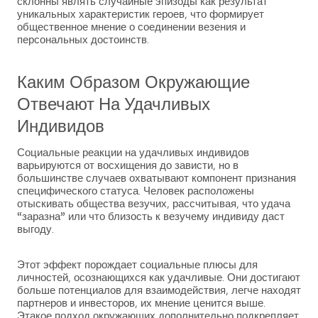
склонны являть случайные эпизоды как результат
уникальных характеристик героев, что формирует
общественное мнение о соединении везения и
персональных достоинств.
Каким Образом Окружающие
Отвечают На Удачливых
Индивидов
Социальные реакции на удачливых индивидов
варьируются от восхищения до зависти, но в
большинстве случаев охватывают компонент признания
специфического статуса. Человек расположены
отыскивать общества везучих, рассчитывая, что удача
“заразна” или что близость к везучему индивиду даст
выгоду.
Этот эффект порождает социальные плюсы для
личностей, осознающихся как удачливые. Они достигают
больше потенциалов для взаимодействия, легче находят
партнеров и инвесторов, их мнение ценится выше.
Этакое подход окружающих дополнительно подкрепляет