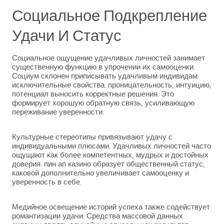
Социальное Подкрепление
Удачи И Статус
Социальное ощущение удачливых личностей занимает
существенную функцию в упрочении их самооценки.
Социум склонен приписывать удачливым индивидам
исключительные свойства: проницательность, интуицию,
потенциал выносить корректные решения. Это
формирует хорошую обратную связь, усиливающую
переживание уверенности.
Культурные стереотипы привязывают удачу с
индивидуальными плюсами. Удачливых личностей часто
ощущают как более компетентных, мудрых и достойных
доверия. пин ап казино образует общественный статус,
каковой дополнительно увеличивает самооценку и
уверенность в себе.
Медийное освещение историй успеха также содействует
романтизации удачи. Средства массовой данных