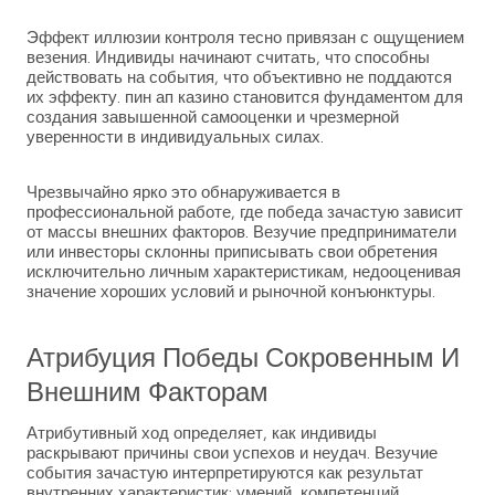
Эффект иллюзии контроля тесно привязан с ощущением
везения. Индивиды начинают считать, что способны
действовать на события, что объективно не поддаются
их эффекту. пин ап казино становится фундаментом для
создания завышенной самооценки и чрезмерной
уверенности в индивидуальных силах.
Чрезвычайно ярко это обнаруживается в
профессиональной работе, где победа зачастую зависит
от массы внешних факторов. Везучие предприниматели
или инвесторы склонны приписывать свои обретения
исключительно личным характеристикам, недооценивая
значение хороших условий и рыночной конъюнктуры.
Атрибуция Победы Сокровенным И
Внешним Факторам
Атрибутивный ход определяет, как индивиды
раскрывают причины свои успехов и неудач. Везучие
события зачастую интерпретируются как результат
внутренних характеристик: умений, компетенций,