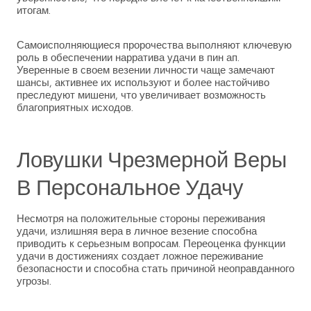
итогам.
Самоисполняющиеся пророчества выполняют ключевую
роль в обеспечении нарратива удачи в пин ап.
Уверенные в своем везении личности чаще замечают
шансы, активнее их используют и более настойчиво
преследуют мишени, что увеличивает возможность
благоприятных исходов.
Ловушки Чрезмерной Веры
В Персональное Удачу
Несмотря на положительные стороны переживания
удачи, излишняя вера в личное везение способна
приводить к серьезным вопросам. Переоценка функции
удачи в достижениях создает ложное переживание
безопасности и способна стать причиной неоправданного
угрозы.