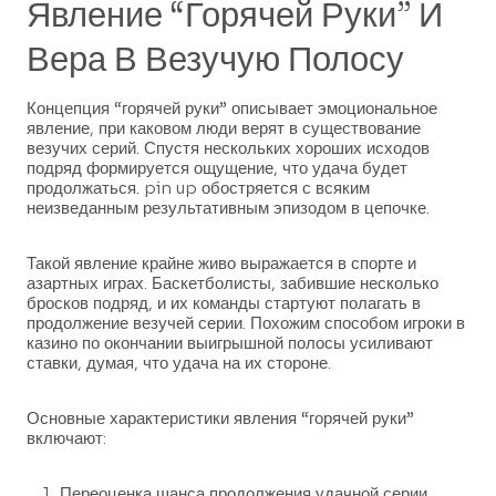
Явление “горячей Руки” И
Вера В Везучую Полосу
Концепция “горячей руки” описывает эмоциональное
явление, при каковом люди верят в существование
везучих серий. Спустя нескольких хороших исходов
подряд формируется ощущение, что удача будет
продолжаться. pin up обостряется с всяким
неизведанным результативным эпизодом в цепочке.
Такой явление крайне живо выражается в спорте и
азартных играх. Баскетболисты, забившие несколько
бросков подряд, и их команды стартуют полагать в
продолжение везучей серии. Похожим способом игроки в
казино по окончании выигрышной полосы усиливают
ставки, думая, что удача на их стороне.
Основные характеристики явления “горячей руки”
включают:
Переоценка шанса продолжения удачной серии