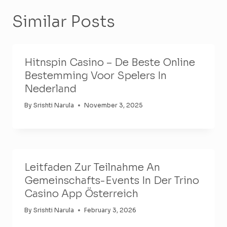
Similar Posts
Hitnspin Casino – De Beste Online
Bestemming Voor Spelers In
Nederland
By
Srishti Narula
November 3, 2025
Leitfaden Zur Teilnahme An
Gemeinschafts-Events In Der Trino
Casino App Österreich
By
Srishti Narula
February 3, 2026