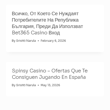
Всичко, От Което Се Нуждаят
Потребителите На Република
България, Преди Да Използват
Bet365 Casino Вход
By
Srishti Narula
February 6, 2026
Spinsy Casino – Ofertas Que Te
Consiguen Jugando En España
By
Srishti Narula
May 13, 2026