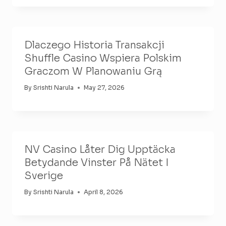
Dlaczego Historia Transakcji
Shuffle Casino Wspiera Polskim
Graczom W Planowaniu Grą
By
Srishti Narula
May 27, 2026
NV Casino Låter Dig Upptäcka
Betydande Vinster På Nätet I
Sverige
By
Srishti Narula
April 8, 2026