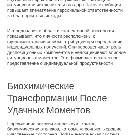
интуиции или исключительного дара. Такая атрибуция
повышает впечатление персональной ответственности
за благоприятные исходы.
Исследования в области коллективной психологии
показывают, что личности расположены к
фундаментальной ошибке атрибуции при определении
индивидуальных получений. Они переоценивают роль
диспозиционных компонентов и недооценивают влияние
ситуационных моментов. Это формирует искаженное
представление о индивидуальной продуктивности.
Биохимические
Трансформации После
Удачных Моментов
Переживание везения задействует каскад
биохимических откликов, которые упрочняют хорошие
чувственные состояния. Дофаминергическая система