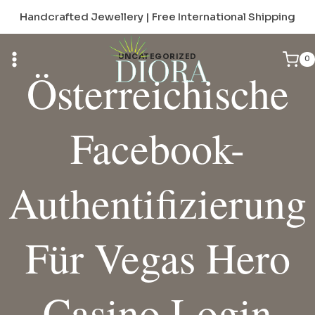
Skip
Handcrafted Jewellery | Free International Shipping
to
content
UNCATEGORIZED
0
Österreichische
Facebook-
Authentifizierung
Für Vegas Hero
Casino Login