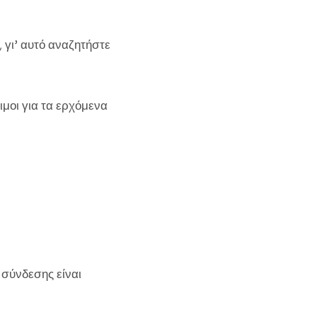
 γι’ αυτό αναζητήστε
μοι για τα ερχόμενα
σύνδεσης είναι