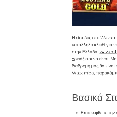
Η είσοδος στο Wazamba
κατάλληλο κλειδί για 
στην Ελλάδα,
wazamba
χρειάζεται να είναι. Μ
διαδρομή μας θα είνα
Wazamba, παρακάμπτο
Βασικά Στο
Επισκεφθείτε την 