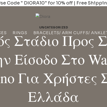
se Code " DIORA10" for 10% off | Free Shippi
UNCATEGORIZED
CES
RINGS
BRACELETS/ ARM CUFFS/ ANKLE
ός Στάδιο Προς Σ
ην Είσοδο Στο W
ino Για Χρήστες 
Ελλάδα