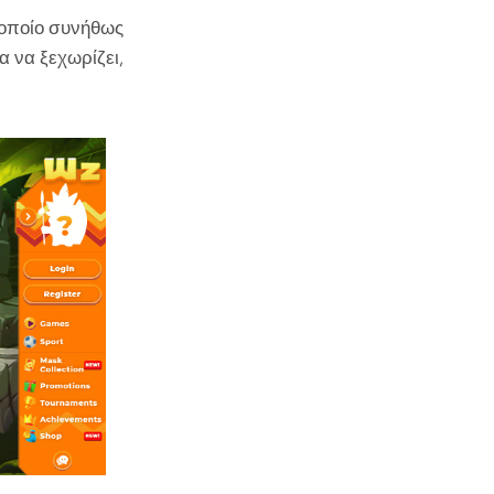
 οποίο συνήθως
α να ξεχωρίζει,