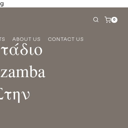
ng
0
TS
ABOUT US
CONTACT US
τάδιο
azamba
Στην