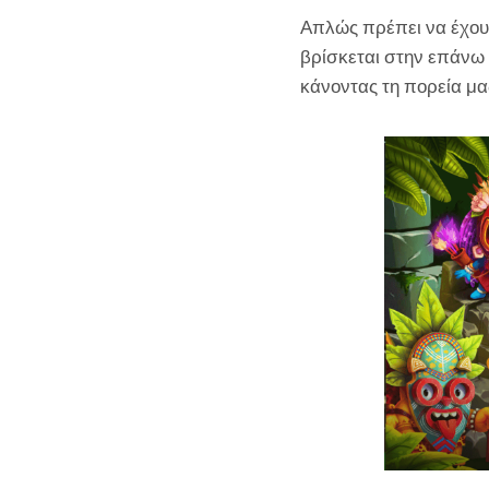
Απλώς πρέπει να έχουμ
βρίσκεται στην επάνω δ
κάνοντας τη πορεία μα