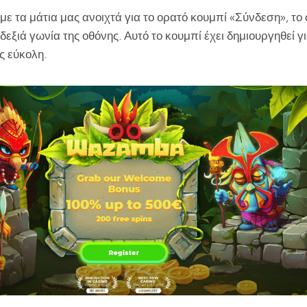
ε τα μάτια μας ανοιχτά για το ορατό κουμπί «Σύνδεση», το
εξιά γωνία της οθόνης. Αυτό το κουμπί έχει δημιουργηθεί γι
ς εύκολη.