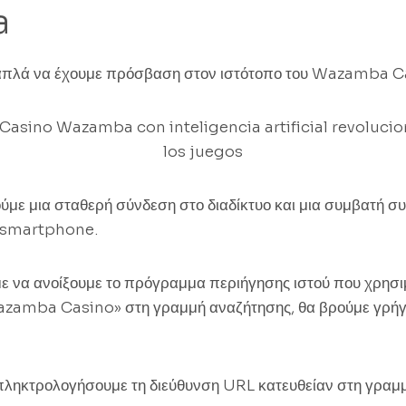
a
 απλά να έχουμε πρόσβαση στον ιστότοπο του Wazamba C
ύμε μια σταθερή σύνδεση στο διαδίκτυο και μια συμβατή συσ
ια smartphone.
με να ανοίξουμε το πρόγραμμα περιήγησης ιστού που χρησ
zamba Casino» στη γραμμή αναζήτησης, θα βρούμε γρήγ
πληκτρολογήσουμε τη διεύθυνση URL κατευθείαν στη γραμμ