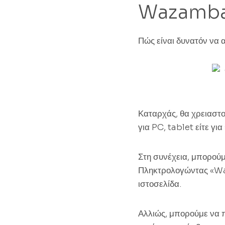
Wazamb
Πώς είναι δυνατόν να
Καταρχάς, θα χρειαστο
για PC, tablet είτε γ
Στη συνέχεια, μπορού
Πληκτρολογώντας «Wa
ιστοσελίδα.
Αλλιώς, μπορούμε να 