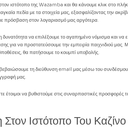
στον ιστότοπο της Wazamba και θα κάνουμε κλικ στο πλήκ
καία πεδία με τα στοιχεία μας, εξασφαλίζοντας την ακρίβ
ε πρόσβαση στον λογαριασμό μας αργότερα.
τη δυνατότητα να επιλέξουμε το αγαπημένο νόμισμα και να 
ης για να προστατεύσουμε την εμπειρία παιχνιδιού μας. 
οϋποθέσεις, θα πατήσουμε το κουμπί υποβολής.
ιβεβαιώσουμε τη διεύθυνση email μας μέσω του συνδέσμου
γγραφή μας.
αστε έτοιμοι να βυθιστούμε στις συναρπαστικές προσφορέ
Στον Ιστότοπο Του Καζίνο