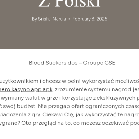
By
Srishti Narula
February 3, 2026
 użytkownikiem i chcesz w pełni wykorzystać możliwoś
hero kasyno app apk
, zrozumienie systemu nagród je
ymiany walut w grze i korzystając z ekskluzywnych 
 swój budżet. Nie przegap ofert ograniczonych cza
adczenia z gry. Ciekawi Cię, jak wykorzystać te nagr
grane? Oto przegląd na to, co możesz oczekiwać pod