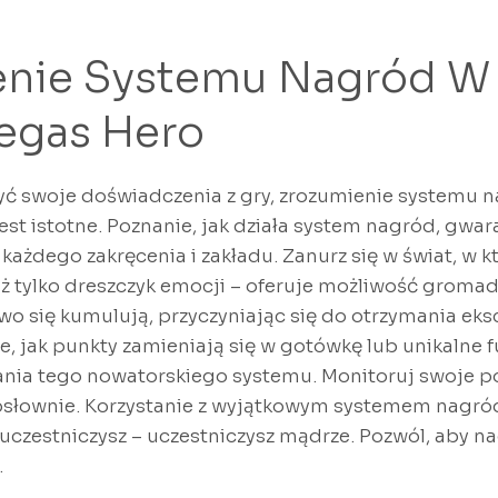
nie Systemu Nagród W 
egas Hero
zyć swoje doświadczenia z gry, zrozumienie systemu n
st istotne. Poznanie, jak działa system nagród, gwara
ażdego zakręcenia i zakładu. Zanurz się w świat, w k
niż tylko dreszczyk emocji – oferuje możliwość grom
two się kumulują, przyczyniając się do otrzymania ek
, jak punkty zamieniają się w gotówkę lub unikalne f
nia tego nowatorskiego systemu. Monitoruj swoje pos
 dosłownie. Korzystanie z wyjątkowym systemem nagród
o uczestniczysz – uczestniczysz mądrze. Pozwól, aby n
.