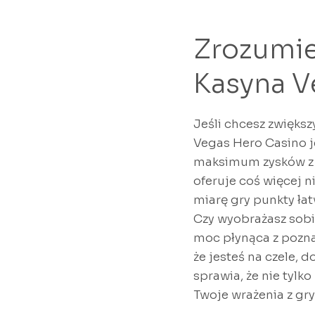
Zrozumie
Kasyna V
Jeśli chcesz zwięks
Vegas Hero Casino je
maksimum zysków z k
oferuje coś więcej 
miarę gry punkty ła
Czy wyobrażasz sobie
moc płynąca z pozna
że jesteś na czele,
sprawia, że nie tylk
Twoje wrażenia z gry