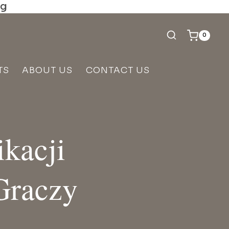
ng
0
TS
ABOUT US
CONTACT US
kacji
Graczy