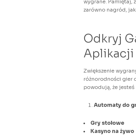
wygrane. Pamiętaj, 
zarówno nagród, jak
Odkryj G
Aplikacji
Zwiększenie wygran
różnorodności gier o
powodują, że jesteś 
Automaty do g
Gry stołowe
Kasyno na żywo