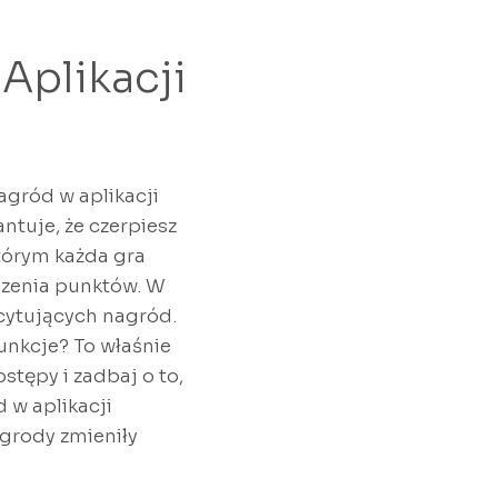
Aplikacji
agród w aplikacji
ntuje, że czerpiesz
tórym każda gra
adzenia punktów. W
scytujących nagród.
unkcje? To właśnie
tępy i zadbaj o to,
 w aplikacji
agrody zmieniły