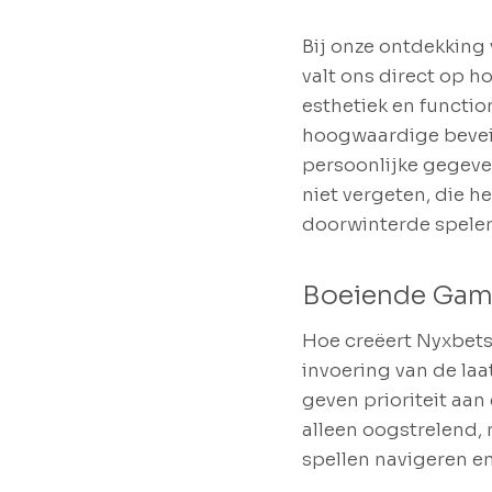
Bij onze ontdekking
valt ons direct op 
esthetiek en functi
hoogwaardige beveil
persoonlijke gegeven
niet vergeten, die h
doorwinterde speler
Boeiende Gam
Hoe creëert Nyxbets
invoering van de la
geven prioriteit aan
alleen oogstrelend,
spellen navigeren en