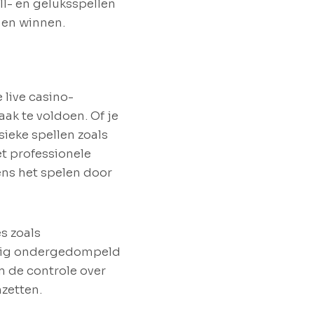
ll- en geluksspellen
 en winnen.
 live casino-
ak te voldoen. Of je
ssieke spellen zoals
et professionele
dens het spelen door
s zoals
ledig ondergedompeld
n de controle over
zetten.