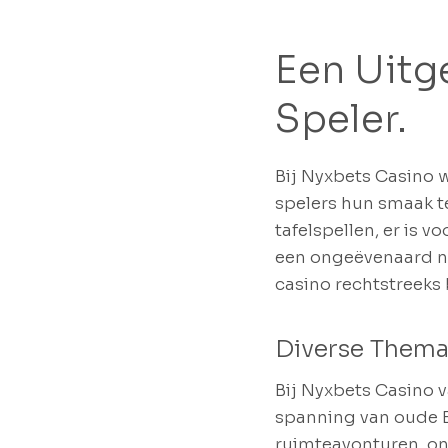
Een Uitg
Speler.
Bij Nyxbets Casino
spelers hun smaak t
tafelspellen, er is 
een ongeëvenaard ni
casino rechtstreeks 
Diverse Thema
Bij Nyxbets Casino v
spanning van oude E
ruimteavonturen, onz