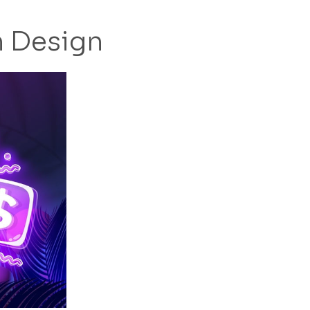
 Design