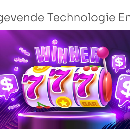
evende Technologie En