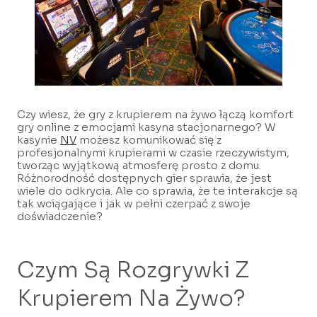
Czy wiesz, że gry z krupierem na żywo łączą komfort
gry online z emocjami kasyna stacjonarnego? W
kasynie
NV
możesz komunikować się z
profesjonalnymi krupierami w czasie rzeczywistym,
tworząc wyjątkową atmosferę prosto z domu.
Różnorodność dostępnych gier sprawia, że jest
wiele do odkrycia. Ale co sprawia, że te interakcje są
tak wciągające i jak w pełni czerpać z swoje
doświadczenie?
Czym Są Rozgrywki Z
Krupierem Na Żywo?