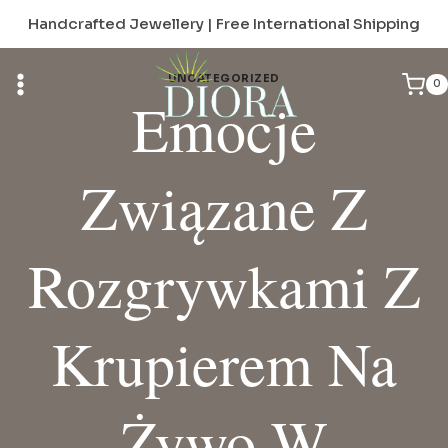
Skip
Handcrafted Jewellery | Free International Shipping
to
content
UNCATEGORIZED
0
Emocje
Związane Z
Rozgrywkami Z
Krupierem Na
Żywo W