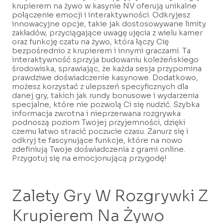
krupierem na żywo w kasynie NV oferują unikalne
połączenie emocji i interaktywności. Odkryjesz
innowacyjne opcje, takie jak dostosowywane limity
zakładów, przyciągające uwagę ujęcia z wielu kamer
oraz funkcję czatu na żywo, która łączy Cię
bezpośrednio z krupierem i innymi graczami. Ta
interaktywność sprzyja budowaniu koleżeńskiego
środowiska, sprawiając, że każda sesja przypomina
prawdziwe doświadczenie kasynowe. Dodatkowo,
możesz korzystać z ulepszeń specyficznych dla
danej gry, takich jak rundy bonusowe i wydarzenia
specjalne, które nie pozwolą Ci się nudzić. Szybka
informacja zwrotna i nieprzerwana rozgrywka
podnoszą poziom Twojej przyjemności, dzięki
czemu łatwo stracić poczucie czasu. Zanurz się i
odkryj te fascynujące funkcje, które na nowo
zdefiniują Twoje doświadczenia z grami online.
Przygotuj się na emocjonującą przygodę!
Zalety Gry W Rozgrywki Z
Krupierem Na Żywo