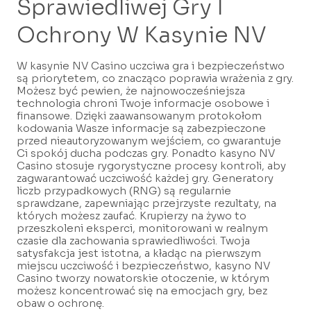
Sprawiedliwej Gry I
Ochrony W Kasynie NV
W kasynie NV Casino uczciwa gra i bezpieczeństwo
są priorytetem, co znacząco poprawia wrażenia z gry.
Możesz być pewien, że najnowocześniejsza
technologia chroni Twoje informacje osobowe i
finansowe. Dzięki zaawansowanym protokołom
kodowania Wasze informacje są zabezpieczone
przed nieautoryzowanym wejściem, co gwarantuje
Ci spokój ducha podczas gry. Ponadto kasyno NV
Casino stosuje rygorystyczne procesy kontroli, aby
zagwarantować uczciwość każdej gry. Generatory
liczb przypadkowych (RNG) są regularnie
sprawdzane, zapewniając przejrzyste rezultaty, na
których możesz zaufać. Krupierzy na żywo to
przeszkoleni eksperci, monitorowani w realnym
czasie dla zachowania sprawiedliwości. Twoja
satysfakcja jest istotna, a kładąc na pierwszym
miejscu uczciwość i bezpieczeństwo, kasyno NV
Casino tworzy nowatorskie otoczenie, w którym
możesz koncentrować się na emocjach gry, bez
obaw o ochronę.