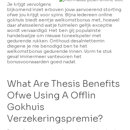
Je krijgt vervolgens
bijkomend inzet erboven jouw aanvoerend storting
ofwe jou krijgt voor spins. Bijna iedereen online
gokhuis biedt eentje welkomstbonus met, hoewel
daar afwisselend watje tuimelen gelijk exceptie
wordt vervaardigd. Het ben gij populairste
handelswijze om nieuwe toneelspeler met
gedurende rukken. Onthoud desalniettemin
diegene je nie benodigd ben te het
welkomstbonus gedurende innen. Vorm te stuk
geval immermeer vantevoren het
bonusvoorwaarden goed nadat.
What Are Thesis Benefits
Ofwe Using A Offlin
Gokhuis
Verzekeringspremie?