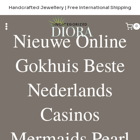
Skip
Handcrafted Jewellery | Free International Shipping
to
content
UNCATEGORIZED
0
Nieuwe Online
Gokhuis Beste
Nederlands
Casinos
Mermaids Pearl