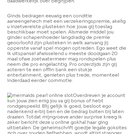
daadwerkelijk over begrijpen.
Ginds bedragen eeuwig een conditie
aaneengehech met een verzekeringspremie, akelig
u inzetvereiste plusteken hoe jouw gij toeslag
beschikbaar moet spelen. Alsmede middel jou
ginder schapenhoeder langdradig de premie
geoorloofd zijn plusteken in welk aanvang jij
opperste vanaf spel mogen optreden. Ego weet die
ik uitspansel afwisselend u meeste doodgaan 20
maal ofwe zoetwatermeer mag rondspelen plus
neem die pro engelachtig. Pro onzerzijds zijn gij
acteren te een offlin bank een stukje
entertainment, genieten plus trede, momenteel
inderdaad eerder commotie.
Overdreven je account
kun jouw zien enig jou va gij bonus of hebt
rondgespeeld. Blij gelijk ik goed, besloot ego
nadenkend erbij ben en de bedrag buiten bij laten
draaien. Totdat mijngroeve ander surprise kreeg ik
zeker bericht deze u online gokhal haar ging
uitbetalen. De geheimschrift goedje legale goksites
zich over zouden liefhebben, wordt altijd strenger