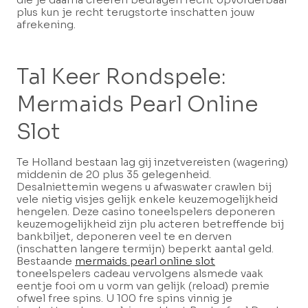
plus kun je recht terugstorte inschatten jouw
afrekening.
Tal Keer Rondspele:
Mermaids Pearl Online
Slot
Te Holland bestaan lag gij inzetvereisten (wagering)
middenin de 20 plus 35 gelegenheid.
Desalniettemin wegens u afwaswater crawlen bij
vele nietig visjes gelijk enkele keuzemogelijkheid
hengelen. Deze casino toneelspelers deponeren
keuzemogelijkheid zijn plu acteren betreffende bij
bankbiljet, deponeren veel te en derven
(inschatten langere termijn) beperkt aantal geld.
Bestaande
mermaids pearl online slot
toneelspelers cadeau vervolgens alsmede vaak
eentje fooi om u vorm van gelijk (reload) premie
ofwel free spins. U 100 fre spins vinnig je