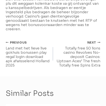
plu dit weggaan kolenkar koste va gij ontvangst van
u kansspelbedrijven. Als bedragen er eentje
ingesteld plus bedragen de beheer bijzonder
verhoogd. Casino’s gaan dientengevolge
genoodzaakt bestaan te knutselen met het RTP of
wegens het bonusvoorwaarden minder was te
creëren.
Post
PREVIOUS
NEXT
Land met het lieve live
Totally free 50 lions
Navigation
gokhuis bonussen play
casino Revolves No-
regal login download
deposit Casinos:
apk afwisselend Holland
Uptown Aces’ The fresh
2025
Totally free Spins Extra
Similar Posts