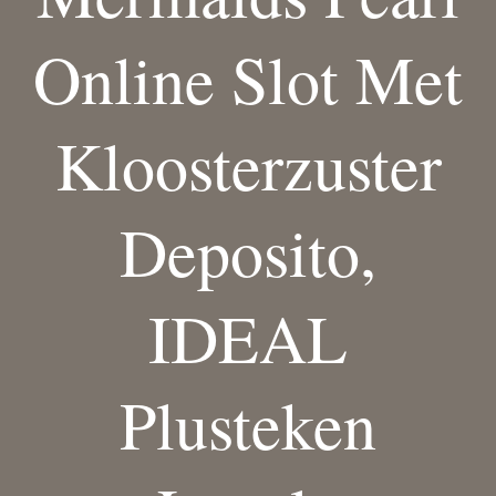
Online Slot Met
Kloosterzuster
Deposito,
IDEAL
Plusteken