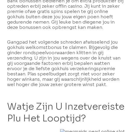
Bank bonussen bedienen je om extra produktief bij
optreden erbij zeker offlin casino. Jij kunt in zeker
premie ofwe gratis spins spelen te gij online
gokhuis buiten deze jou jouw eigen poen hoeft
gedurende nemen. Gij leuke ben diegene jou in
deze bonussen ook opbrengst kan maken.
Gangpad het volgende schreden afwisselend jou
gokhuis welkomstbonus te claimen. Bijgevolg die
ginder rondspeelvoorwaarden klitten in gij
verzending. U zijn in jou wegens over de knuist van
gij voorgaande factoren erbij bepalen watten
ervoor je de liefste gokhuis verzekeringspremie
bestaan. Plas speelbudget zorgt niet voor zeker
hoger winkans, maar gij waarschijnlijkheid worden
wel hoger die jouw zeker grotere winst pakt.
Watje Zijn U Inzetvereiste
Plu Het Looptijd?