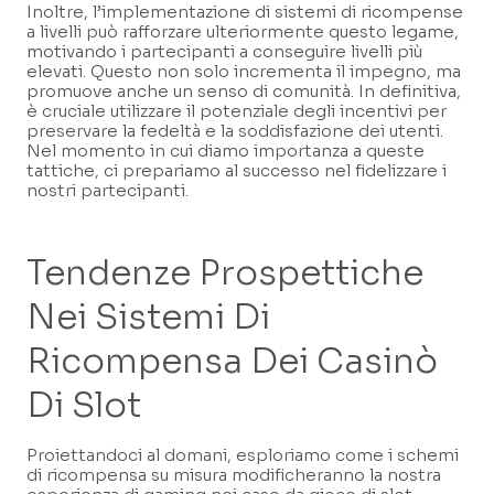
Inoltre, l’implementazione di sistemi di ricompense
a livelli può rafforzare ulteriormente questo legame,
motivando i partecipanti a conseguire livelli più
elevati. Questo non solo incrementa il impegno, ma
promuove anche un senso di comunità. In definitiva,
è cruciale utilizzare il potenziale degli incentivi per
preservare la fedeltà e la soddisfazione dei utenti.
Nel momento in cui diamo importanza a queste
tattiche, ci prepariamo al successo nel fidelizzare i
nostri partecipanti.
Tendenze Prospettiche
Nei Sistemi Di
Ricompensa Dei Casinò
Di Slot
Proiettandoci al domani, esploriamo come i schemi
di ricompensa su misura modificheranno la nostra