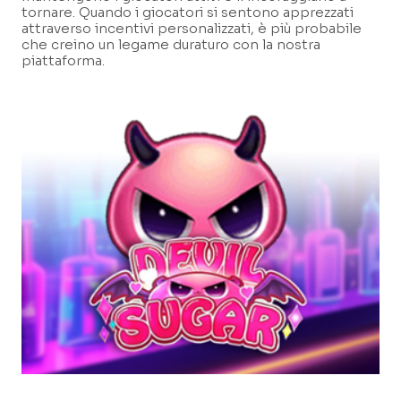
tornare. Quando i giocatori si sentono apprezzati
attraverso incentivi personalizzati, è più probabile
che creino un legame duraturo con la nostra
piattaforma.