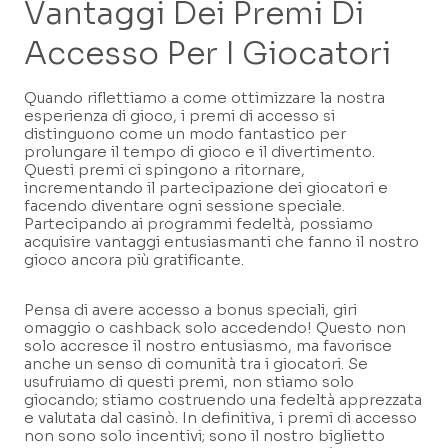
Vantaggi Dei Premi Di
Accesso Per I Giocatori
Quando riflettiamo a come ottimizzare la nostra
esperienza di gioco, i premi di accesso si
distinguono come un modo fantastico per
prolungare il tempo di gioco e il divertimento.
Questi premi ci spingono a ritornare,
incrementando il partecipazione dei giocatori e
facendo diventare ogni sessione speciale.
Partecipando ai programmi fedeltà, possiamo
acquisire vantaggi entusiasmanti che fanno il nostro
gioco ancora più gratificante.
Pensa di avere accesso a bonus speciali, giri
omaggio o cashback solo accedendo! Questo non
solo accresce il nostro entusiasmo, ma favorisce
anche un senso di comunità tra i giocatori. Se
usufruiamo di questi premi, non stiamo solo
giocando; stiamo costruendo una fedeltà apprezzata
e valutata dal casinò. In definitiva, i premi di accesso
non sono solo incentivi; sono il nostro biglietto