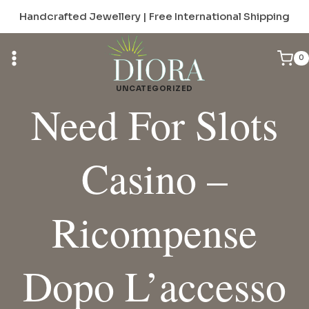
Skip
Handcrafted Jewellery | Free International Shipping
to
content
0
UNCATEGORIZED
Need For Slots
Casino –
Ricompense
Dopo L’accesso