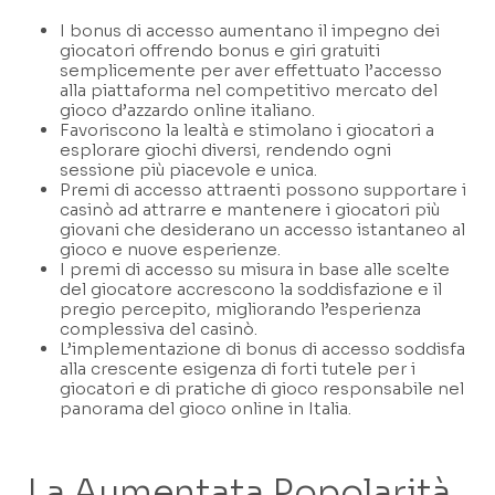
I bonus di accesso aumentano il impegno dei
giocatori offrendo bonus e giri gratuiti
semplicemente per aver effettuato l’accesso
alla piattaforma nel competitivo mercato del
gioco d’azzardo online italiano.
Favoriscono la lealtà e stimolano i giocatori a
esplorare giochi diversi, rendendo ogni
sessione più piacevole e unica.
Premi di accesso attraenti possono supportare i
casinò ad attrarre e mantenere i giocatori più
giovani che desiderano un accesso istantaneo al
gioco e nuove esperienze.
I premi di accesso su misura in base alle scelte
del giocatore accrescono la soddisfazione e il
pregio percepito, migliorando l’esperienza
complessiva del casinò.
L’implementazione di bonus di accesso soddisfa
alla crescente esigenza di forti tutele per i
giocatori e di pratiche di gioco responsabile nel
panorama del gioco online in Italia.
La Aumentata Popolarità