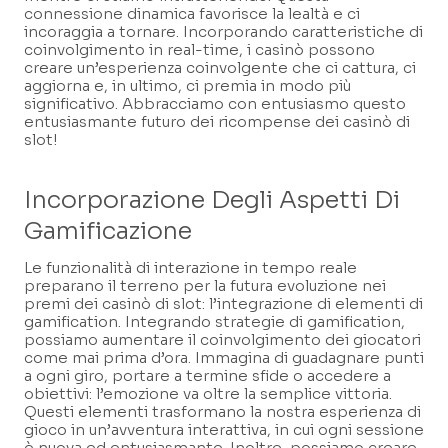
connessione dinamica favorisce la lealtà e ci
incoraggia a tornare. Incorporando caratteristiche di
coinvolgimento in real-time, i casinò possono
creare un’esperienza coinvolgente che ci cattura, ci
aggiorna e, in ultimo, ci premia in modo più
significativo. Abbracciamo con entusiasmo questo
entusiasmante futuro dei ricompense dei casinò di
slot!
Incorporazione Degli Aspetti Di
Gamificazione
Le funzionalità di interazione in tempo reale
preparano il terreno per la futura evoluzione nei
premi dei casinò di slot: l’integrazione di elementi di
gamification. Integrando strategie di gamification,
possiamo aumentare il coinvolgimento dei giocatori
come mai prima d’ora. Immagina di guadagnare punti
a ogni giro, portare a termine sfide o accedere a
obiettivi: l’emozione va oltre la semplice vittoria.
Questi elementi trasformano la nostra esperienza di
gioco in un’avventura interattiva, in cui ogni sessione
è nuova ed entusiasmante. Inoltre, possiamo creare