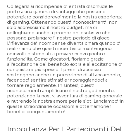
Collegarsi ai ricompense di entrata dischiude le
porte a una gamma di vantaggi che possono
potenziare considerevolmente la nostra esperienza
di gaming. Ottenendo questi riconoscimenti, non
solo accresciamo il nostro budget, ma ci
colleghiamo anche a promozioni esclusive che
possono prolungare il nostro periodo di gioco.
L’rilevanza dei ricompense diventa chiara quando ci
realizziamo che questi incentivi ci mantengono
coinvolti e stimolati a provare nuovi giochi e
funzionalità. Come giocatori, fioriamo grazie
all’eccitazione del beneficio extra e al eccitazione di
conquistare più spesso. I premi di accesso
sostengono anche un percezione di attaccamento,
facendoci sentire stimati e incoraggiandoci a
tornare regolarmente. In sintesi, questi
riconoscimenti amplificano il nostro godimento,
potenziando la nostra avventura di gaming generale
e nutrendo la nostra amore per le slot. Lanciamoci in
queste straordinarie occasioni e otteniamone i
benefici congiuntamente!
Importanza Per I Partecipanti Del