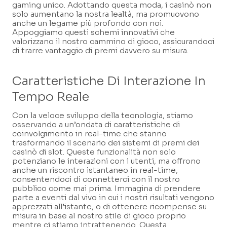
gaming unico. Adottando questa moda, i casinò non
solo aumentano la nostra lealtà, ma promuovono
anche un legame più profondo con noi.
Appoggiamo questi schemi innovativi che
valorizzano il nostro cammino di gioco, assicurandoci
di trarre vantaggio di premi davvero su misura.
Caratteristiche Di Interazione In
Tempo Reale
Con la veloce sviluppo della tecnologia, stiamo
osservando a un’ondata di caratteristiche di
coinvolgimento in real-time che stanno
trasformando il scenario dei sistemi di premi dei
casinò di slot. Queste funzionalità non solo
potenziano le interazioni con i utenti, ma offrono
anche un riscontro istantaneo in real-time,
consentendoci di connetterci con il nostro
pubblico come mai prima. Immagina di prendere
parte a eventi dal vivo in cui i nostri risultati vengono
apprezzati all’istante, o di ottenere ricompense su
misura in base al nostro stile di gioco proprio
mentre ci stiamo intrattenendo. Questa