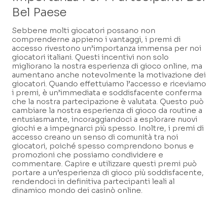
Bel Paese
Sebbene molti giocatori possano non
comprenderne appieno i vantaggi, i premi di
accesso rivestono un’importanza immensa per noi
giocatori italiani. Questi incentivi non solo
migliorano la nostra esperienza di gioco online, ma
aumentano anche notevolmente la motivazione dei
giocatori. Quando effettuiamo l’accesso e riceviamo
i premi, è un’immediata e soddisfacente conferma
che la nostra partecipazione è valutata. Questo può
cambiare la nostra esperienza di gioco da routine a
entusiasmante, incoraggiandoci a esplorare nuovi
giochi e a impegnarci più spesso. Inoltre, i premi di
accesso creano un senso di comunità tra noi
giocatori, poiché spesso comprendono bonus e
promozioni che possiamo condividere e
commentare. Capire e utilizzare questi premi può
portare a un’esperienza di gioco più soddisfacente,
rendendoci in definitiva partecipanti leali al
dinamico mondo dei casinò online.