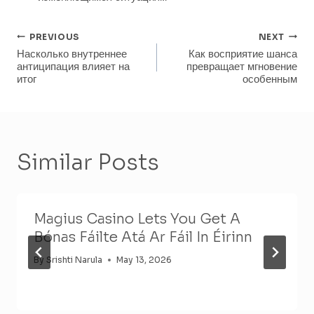
Post
PREVIOUS
NEXT
Насколько внутреннее
Как восприятие шанса
Navigation
антиципация влияет на
превращает мгновение
итог
особенным
Similar Posts
Magius Casino Lets You Get A
Bónas Fáilte Atá Ar Fáil In Éirinn
By
Srishti Narula
May 13, 2026