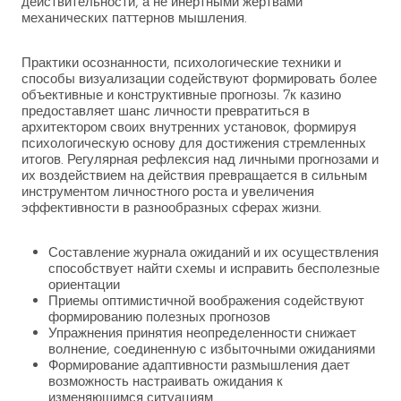
действительности, а не инертными жертвами
механических паттернов мышления.
Практики осознанности, психологические техники и
способы визуализации содействуют формировать более
объективные и конструктивные прогнозы. 7к казино
предоставляет шанс личности превратиться в
архитектором своих внутренних установок, формируя
психологическую основу для достижения стремленных
итогов. Регулярная рефлексия над личными прогнозами и
их воздействием на действия превращается в сильным
инструментом личностного роста и увеличения
эффективности в разнообразных сферах жизни.
Составление журнала ожиданий и их осуществления
способствует найти схемы и исправить бесполезные
ориентации
Приемы оптимистичной воображения содействуют
формированию полезных прогнозов
Упражнения принятия неопределенности снижает
волнение, соединенную с избыточными ожиданиями
Формирование адаптивности размышления дает
возможность настраивать ожидания к
изменяющимся ситуациям