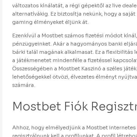
változatos kínálatát, a régi gépektől az live dea
alternatívákig. Ez biztosítja nekünk, hogy a saját
gaming élményeket éljünk át.
Ezenkívül a Mostbet számos fizetési módot kínál
pénzügyeinket. Akár a hagyományos banki eljárás
bárki talál magának alkalmasat. Ez a flexibilitás
a játékmenetet mindenféle a fizetéssel kapcso
Összességében a Mostbet Kaszinó a széles játékp
lehetőségekkel ötvözi, élvezetes élményt nyújtv
számára.
Mostbet Fiók Regiszt
Ahhoz, hogy elmélyedjünk a Mostbet internetes 
regisztrálnunk kell a profilunkat. A profil létr