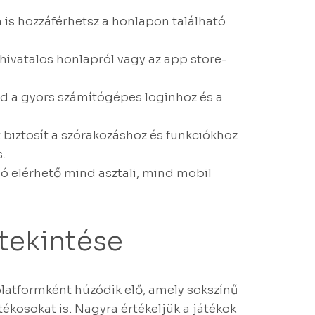
is hozzáférhetsz a honlapon található
 hivatalos honlapról vagy az app store-
 a gyors számítógépes loginhoz és a
 biztosít a szórakozáshoz és funkciókhoz
.
ió elérhető mind asztali, mind mobil
tekintése
latformként húzódik elő, amely sokszínű
ékosokat is. Nagyra értékeljük a játékok