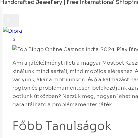
By
Srishti Narula
February 6, 2026
Handcrafted Jewellery | Free International Shippin
0
Ami a játékélményt illeti a magyar Mostbet Kas
kínálunk mind asztali, mind mobilos eléréshez. 
vagyunk, akár a mobilunkon lévő alkalmazást has
rögtön és problémamentesen belekezdjünk az i
botlunk útközben? Nézzük meg, hogyan lehet na
garantálható a problémamentes játék.
Főbb Tanulságok