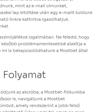
dnunk, mint az e-mail címünket,
kezési lap kitöltése után egy e-mailt küldünk
ható linkre kattintva igazolhatjuk
nkat.
kaszinójátékok izgalmában. Ne feledd, hogy
ga később problémamentesebbé alakítja a
e mi is bekapcsolódhatunk a Mostbet által
i Folyamat
lódjunk az akcióba, a Mostbet-fiókunkba
őször is, navigáljunk a Mostbet
ombot, amely rendszerint a jobb felső