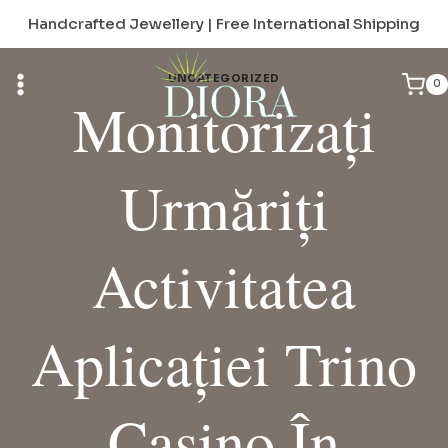
Skip
Handcrafted Jewellery | Free International Shipping
to
content
UNCATEGORIZED
0
Monitorizați
Urmăriți
Activitatea
Aplicației Trino
Casino În