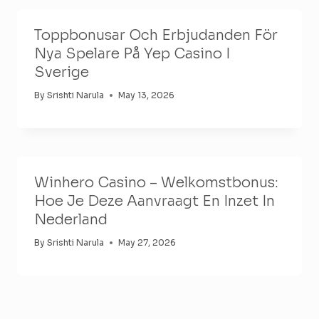
Toppbonusar Och Erbjudanden För
Nya Spelare På Yep Casino I
Sverige
By
Srishti Narula
May 13, 2026
Winhero Casino – Welkomstbonus:
Hoe Je Deze Aanvraagt En Inzet In
Nederland
By
Srishti Narula
May 27, 2026