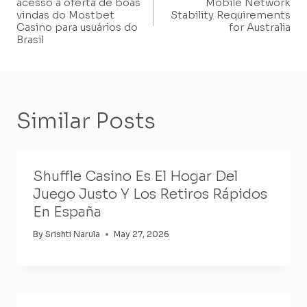
Navigation
acesso à oferta de boas
Mobile Network
vindas do Mostbet
Stability Requirements
Casino para usuários do
for Australia
Brasil
Similar Posts
Shuffle Casino Es El Hogar Del
Juego Justo Y Los Retiros Rápidos
En España
By
Srishti Narula
May 27, 2026