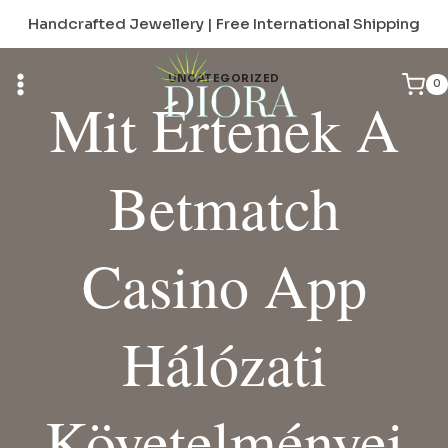
Skip
Handcrafted Jewellery | Free International Shipping
to
content
UNCATEGORIZED
0
Mit Értenek A
Betmatch
Casino App
Hálózati
Követelményei