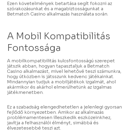
Ezen követelmények betartása segít fokozni az
szórakozásunkat és a magabiztosságunkat a
Betmatch Casino alkalmazás használata során.
A Mobil Kompatibilitás
Fontossága
A mobilkompatibilitás kulcsfontosságú szerepet
játszik abban, hogyan tapasztaljuk a Betmatch
Casino alkalmazást, mivel lehetővé teszi számunkra,
hogy útközben is játsszunk kedvenc játékainkat.
Mindannyian tudjuk a mobiljátékok izgalmát, ahol
akármikor és akárhol elmerülhetünk az izgalmas
játékmenetben.
Ez a szabadság elengedhetetlen a jelenlegi gyorsan
fejlődő környezetben. Amikor az alkalmazás
problémamentesen illeszkedik eszközeinkhez,
javítja a felhasználói élményt, simábbá és
élvezetesebbé teszi azt.