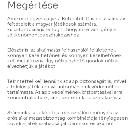
Megértése
Amikor megvizsgáljuk a Betmatch Casino alkalmazás
feltételeit a magyar játékosok számára,
kulcsfontosságú felfogni, hogy mire van igény a
zökkenőmentes szórakozáshoz.
Először is, az alkalmazás felhasználói felületének
könnyen kezelhetőnek és könnyen kezelhetőnek
kell mutatkoznia. Így nélkülözhető gondok nélkül
élvezhetjük a játékot.
Tekintettel kell lennünk az app biztonságát is, mivel
a felelős játék a privát információink védelmét is
tartalmazza. Az app védelmének biztosításával arra
koncentrálhatunk, amit szeretünk – a szórakozásra.
Számunkra a tökéletes felhasználói élmény és az
erős alkalmazásbiztonság kombinációja ténylegesen
növeli a játék szabadságát bármikor és akárhol.