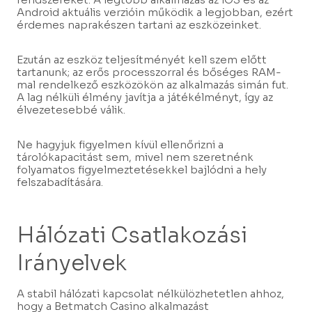
Android aktuális verzióin működik a legjobban, ezért
érdemes naprakészen tartani az eszközeinket.
Ezután az eszköz teljesítményét kell szem előtt
tartanunk; az erős processzorral és bőséges RAM-
mal rendelkező eszközökön az alkalmazás simán fut.
A lag nélküli élmény javítja a játékélményt, így az
élvezetesebbé válik.
Ne hagyjuk figyelmen kívül ellenőrizni a
tárolókapacitást sem, mivel nem szeretnénk
folyamatos figyelmeztetésekkel bajlódni a hely
felszabadítására.
Hálózati Csatlakozási
Irányelvek
A stabil hálózati kapcsolat nélkülözhetetlen ahhoz,
hogy a Betmatch Casino alkalmazást