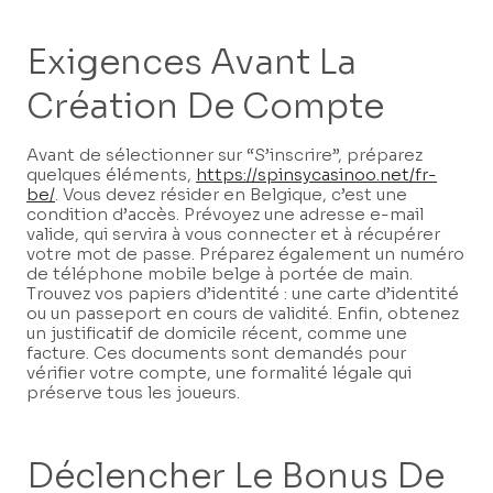
Exigences Avant La
Création De Compte
Avant de sélectionner sur “S’inscrire”, préparez
quelques éléments,
https://spinsycasinoo.net/fr-
be/
. Vous devez résider en Belgique, c’est une
condition d’accès. Prévoyez une adresse e-mail
valide, qui servira à vous connecter et à récupérer
votre mot de passe. Préparez également un numéro
de téléphone mobile belge à portée de main.
Trouvez vos papiers d’identité : une carte d’identité
ou un passeport en cours de validité. Enfin, obtenez
un justificatif de domicile récent, comme une
facture. Ces documents sont demandés pour
vérifier votre compte, une formalité légale qui
préserve tous les joueurs.
Déclencher Le Bonus De