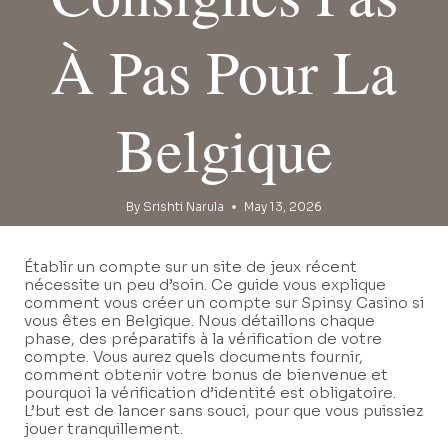
À Pas Pour La
Belgique
By
Srishti Narula
May 13, 2026
Établir un compte sur un site de jeux récent
nécessite un peu d’soin. Ce guide vous explique
comment vous créer un compte sur Spinsy Casino si
vous êtes en Belgique. Nous détaillons chaque
phase, des préparatifs à la vérification de votre
compte. Vous aurez quels documents fournir,
comment obtenir votre bonus de bienvenue et
pourquoi la vérification d’identité est obligatoire.
L’but est de lancer sans souci, pour que vous puissiez
jouer tranquillement.