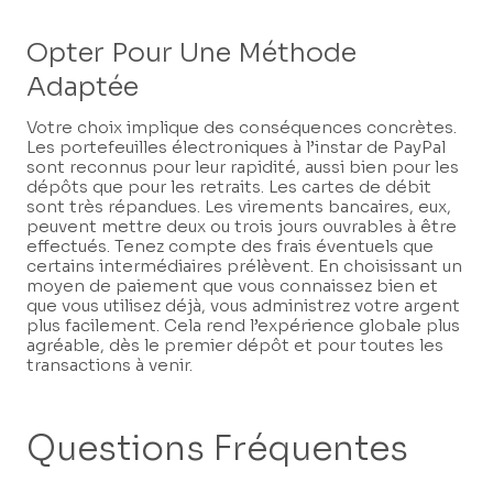
Opter Pour Une Méthode
Adaptée
Votre choix implique des conséquences concrètes.
Les portefeuilles électroniques à l’instar de PayPal
sont reconnus pour leur rapidité, aussi bien pour les
dépôts que pour les retraits. Les cartes de débit
sont très répandues. Les virements bancaires, eux,
peuvent mettre deux ou trois jours ouvrables à être
effectués. Tenez compte des frais éventuels que
certains intermédiaires prélèvent. En choisissant un
moyen de paiement que vous connaissez bien et
que vous utilisez déjà, vous administrez votre argent
plus facilement. Cela rend l’expérience globale plus
agréable, dès le premier dépôt et pour toutes les
transactions à venir.
Questions Fréquentes