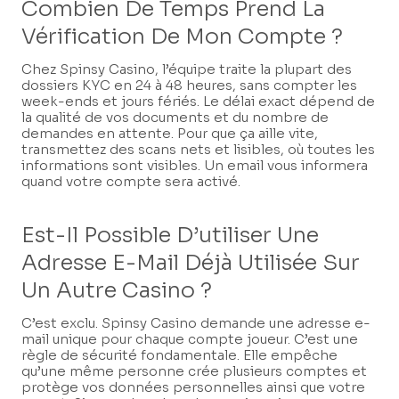
Combien De Temps Prend La
Vérification De Mon Compte ?
Chez Spinsy Casino, l’équipe traite la plupart des
dossiers KYC en 24 à 48 heures, sans compter les
week-ends et jours fériés. Le délai exact dépend de
la qualité de vos documents et du nombre de
demandes en attente. Pour que ça aille vite,
transmettez des scans nets et lisibles, où toutes les
informations sont visibles. Un email vous informera
quand votre compte sera activé.
Est-Il Possible D’utiliser Une
Adresse E-Mail Déjà Utilisée Sur
Un Autre Casino ?
C’est exclu. Spinsy Casino demande une adresse e-
mail unique pour chaque compte joueur. C’est une
règle de sécurité fondamentale. Elle empêche
qu’une même personne crée plusieurs comptes et
protège vos données personnelles ainsi que votre