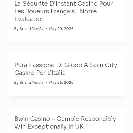
La Sécurité D’Instant Casino Pour
Les Joueurs Français : Notre
Évaluation
By
Srishti Narula
May 29, 2026
Pura Passione Di Gioco A Spin City
Casino Per L’Italia
By
Srishti Narula
May 26, 2026
Bwin Casino – Gamble Responsibly
Win Exceptionally In UK