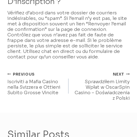
D’inscription ?
Vérifiez d’abord dans votre dossier de courriers
indésirables, ou “spam”. Si l’email n’y est pas, le site
met à disposition souvent un lien “Renvoyer l’email
de confirmation” sur la page de connexion.
Contrôlez que vous n’avez pas fait de faute de
frappe dans votre adresse e-mail. Si le problème
persiste, le plus simple est de solliciter le service
client. Utilisez chat en direct ou du formulaire de
contact pour qu’un conseiller vous aide.
Post
PREVIOUS
NEXT
Iscriviti a Mafia Casino
Sprawdziłem Limity
Navigation
nella Svizzera e Ottieni
Wpłat w OscarSpin
Subito Grosse Vincite
Casino – Doświadczenia
z Polski
Similar Posts