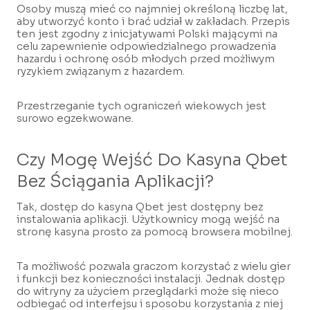
Osoby muszą mieć co najmniej określoną liczbę lat,
aby utworzyć konto i brać udział w zakładach. Przepis
ten jest zgodny z inicjatywami Polski mającymi na
celu zapewnienie odpowiedzialnego prowadzenia
hazardu i ochronę osób młodych przed możliwym
ryzykiem związanym z hazardem.
Przestrzeganie tych ograniczeń wiekowych jest
surowo egzekwowane.
Czy Mogę Wejść Do Kasyna Qbet
Bez Ściągania Aplikacji?
Tak, dostęp do kasyna Qbet jest dostępny bez
instalowania aplikacji. Użytkownicy mogą wejść na
stronę kasyna prosto za pomocą browsera mobilnej.
Ta możliwość pozwala graczom korzystać z wielu gier
i funkcji bez konieczności instalacji. Jednak dostęp
do witryny za użyciem przeglądarki może się nieco
odbiegać od interfejsu i sposobu korzystania z niej