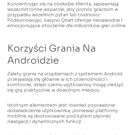
Koncentrując się na obsłudze klienta, zapewniają
wszechstronne wsparcie, aby pomóc graczom w
przypadku wszelkich pytań lub trudności.
Podsumowując, kasyno Qbet oferuje niezawodne i
emocjonujące otoczenie dla miłośników gier online.
Korzyści Grania Na
Androidzie
Zalety grania na urządzeniach z systemem Android
przejawiają się głównie w ich przenośności i
komforcie, dzięki czemu użytkownicy mogą cieszyć
się grą praktycznie w dowolnym miejscu.
Istotnym elementem jest również poprawione
doświadczenie użytkownika, ponieważ platformy
mobilne są dostosowane pod kątem płynnej
nawigacji i dynamicznych funkcji.