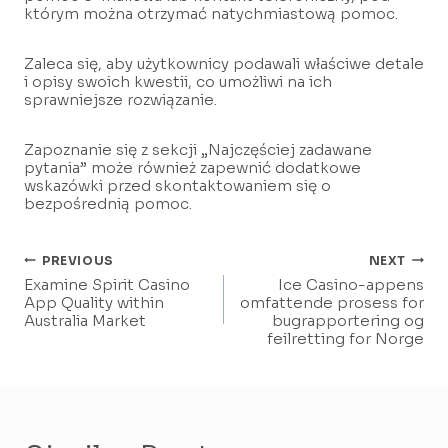
którym można otrzymać natychmiastową pomoc.
Zaleca się, aby użytkownicy podawali właściwe detale
i opisy swoich kwestii, co umożliwi na ich
sprawniejsze rozwiązanie.
Zapoznanie się z sekcji „Najczęściej zadawane
pytania” może również zapewnić dodatkowe
wskazówki przed skontaktowaniem się o
bezpośrednią pomoc.
Post
PREVIOUS
NEXT
Examine Spirit Casino
Ice Casino-appens
Navigation
App Quality within
omfattende prosess for
Australia Market
bugrapportering og
feilretting for Norge