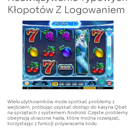
Kłopotów Z Logowaniem
Wielu użytkowników może spotkać problemy z
wejściem, próbując uzyskać dostęp do kasyna Qbet
na sprzętach z systemem Android. Częste problemy
obejmują utracone hasła, które można rozwiązać,
korzystając z funkcji przywracania kodu.