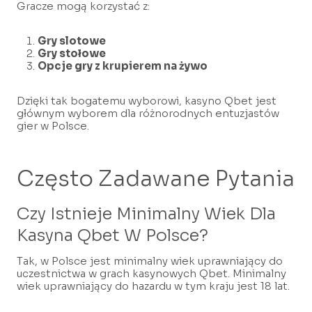
Gracze mogą korzystać z:
Gry slotowe
Gry stołowe
Opcje gry z krupierem na żywo
Dzięki tak bogatemu wyborowi, kasyno Qbet jest
głównym wyborem dla różnorodnych entuzjastów
gier w Polsce.
Często Zadawane Pytania
Czy Istnieje Minimalny Wiek Dla
Kasyna Qbet W Polsce?
Tak, w Polsce jest minimalny wiek uprawniający do
uczestnictwa w grach kasynowych Qbet. Minimalny
wiek uprawniający do hazardu w tym kraju jest 18 lat.