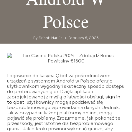
Polsce
By
Srishti Narula
February 6, 2026
Logowanie do kasyna Qbet za pośrednictwem
urządzeń z systemem Android w Polsce oferuje
użytkownikom wygodny i skuteczny sposób dostępu
do preferowanych gier. Dzięki aplikacji
zaprojektowanej z myślą o łatwości obsługi,
sign in
to qbet
, użytkownicy mogą spodziewać się
bezproblemowego wprowadzania danych. Jednak,
jak w przypadku każdej platformy online, mogą
pojawić się problemy. Zrozumienie, jak pokonać te
przeszkody, jest istotne dla bezproblemowego
grania. Jakie kroki powinni wykonać gracze, aby