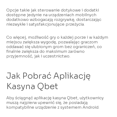
Opcje takie jak sterowanie dotykowe i dodatki
dostępne jedynie na urządzeniach mobilnych
dodatkowo wzbogacają rozgrywkę, dostarczając
niezwykłe i satysfakcjonujące przeżycia.
Co więcej, możliwość gry o każdej porze i w każdym
miejscu zwiększa wygodę, pozwalając graczom
oddawać się ulubionym grom bez ograniczeń, co
finalnie zwiększa do maksimum zarówno
przyjemność, jak i uczestnictwo.
Jak Pobrać Aplikację
Kasyna Qbet
Aby ściągnąć aplikację kasyna Qbet, użytkownicy
muszą najpierw upewnić się, że posiadają
kompatybilne urządzenie z systemem Android.