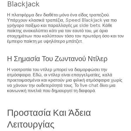
Blackjack
Η πλατφόρμα δεν διαθέτει μόνο ένα είδος τραπεζιού.
Υπάρχουν κλασικά τραπέζια, Speed Blackjack για πιο
γρήγορο παίξιμο και παραλλαγές με side bets. Κάθε
παίκτης ανακαλύπτει κάτι για τον εαυτό του, με όρια
στοιχημάτων που καλύπτουν τόσο τον πρωτάρη όσο και τον
έμπειρο παίκτη με υψηλότερο μπάτζετ.
Η Σημασία Του Ζωντανού Ντίλερ
Η νοοτροπία του ντίλερ μπορεί να διαμορφώσει την
ατμόσφαιρα. Εδώ, οι ντίλερ είναι επαγγελματίες, καλά
προετοιμασμένοι και κρατούν μια φιλική ατμόσφαιρα χωρίς
να χάνουν την ουδετερότητά τους. Το live chat δίνει μια
κοινωνική πινελιά που δημιουργεί τη διαφορά.
Προστασία Και Άδεια
Λειτουργίας