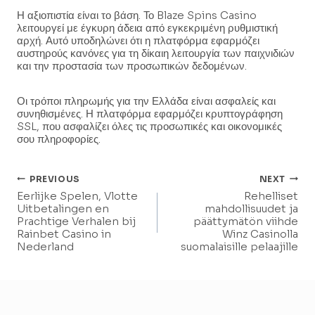
Η αξιοπιστία είναι το βάση. Το Blaze Spins Casino
λειτουργεί με έγκυρη άδεια από εγκεκριμένη ρυθμιστική
αρχή. Αυτό υποδηλώνει ότι η πλατφόρμα εφαρμόζει
αυστηρούς κανόνες για τη δίκαιη λειτουργία των παιχνιδιών
και την προστασία των προσωπικών δεδομένων.
Οι τρόποι πληρωμής για την Ελλάδα είναι ασφαλείς και
συνηθισμένες. Η πλατφόρμα εφαρμόζει κρυπτογράφηση
SSL, που ασφαλίζει όλες τις προσωπικές και οικονομικές
σου πληροφορίες.
Post
PREVIOUS
NEXT
Eerlijke Spelen, Vlotte
Rehelliset
Navigation
Uitbetalingen en
mahdollisuudet ja
Prachtige Verhalen bij
päättymätön viihde
Rainbet Casino in
Winz Casinolla
Nederland
suomalaisille pelaajille