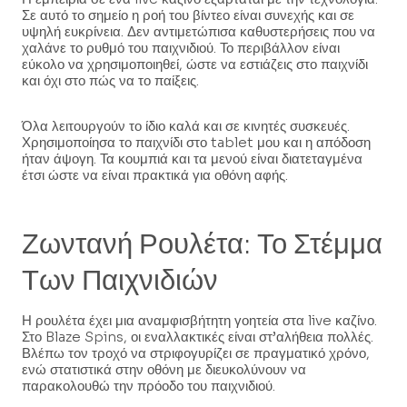
Σε αυτό το σημείο η ροή του βίντεο είναι συνεχής και σε
υψηλή ευκρίνεια. Δεν αντιμετώπισα καθυστερήσεις που να
χαλάνε το ρυθμό του παιχνιδιού. Το περιβάλλον είναι
εύκολο να χρησιμοποιηθεί, ώστε να εστιάζεις στο παιχνίδι
και όχι στο πώς να το παίξεις.
Όλα λειτουργούν το ίδιο καλά και σε κινητές συσκευές.
Χρησιμοποίησα το παιχνίδι στο tablet μου και η απόδοση
ήταν άψογη. Τα κουμπιά και τα μενού είναι διατεταγμένα
έτσι ώστε να είναι πρακτικά για οθόνη αφής.
Ζωντανή Ρουλέτα: Το Στέμμα
Των Παιχνιδιών
Η ρουλέτα έχει μια αναμφισβήτητη γοητεία στα live καζίνο.
Στο Blaze Spins, οι εναλλακτικές είναι στ’αλήθεια πολλές.
Βλέπω τον τροχό να στριφογυρίζει σε πραγματικό χρόνο,
ενώ στατιστικά στην οθόνη με διευκολύνουν να
παρακολουθώ την πρόοδο του παιχνιδιού.