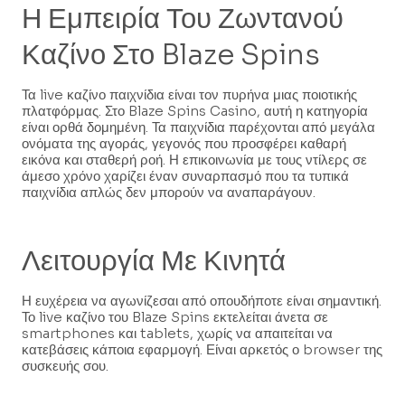
Η Εμπειρία Του Ζωντανού
Καζίνο Στο Blaze Spins
Τα live καζίνο παιχνίδια είναι τον πυρήνα μιας ποιοτικής
πλατφόρμας. Στο Blaze Spins Casino, αυτή η κατηγορία
είναι ορθά δομημένη. Τα παιχνίδια παρέχονται από μεγάλα
ονόματα της αγοράς, γεγονός που προσφέρει καθαρή
εικόνα και σταθερή ροή. Η επικοινωνία με τους ντίλερς σε
άμεσο χρόνο χαρίζει έναν συναρπασμό που τα τυπικά
παιχνίδια απλώς δεν μπορούν να αναπαράγουν.
Λειτουργία Με Κινητά
Η ευχέρεια να αγωνίζεσαι από οπουδήποτε είναι σημαντική.
Το live καζίνο του Blaze Spins εκτελείται άνετα σε
smartphones και tablets, χωρίς να απαιτείται να
κατεβάσεις κάποια εφαρμογή. Είναι αρκετός ο browser της
συσκευής σου.