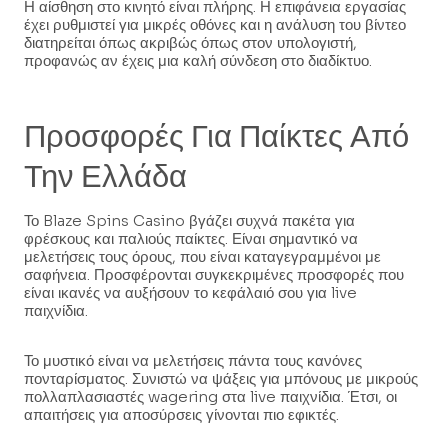
Η αίσθηση στο κινητό είναι πλήρης. Η επιφάνεια εργασίας
έχει ρυθμιστεί για μικρές οθόνες και η ανάλυση του βίντεο
διατηρείται όπως ακριβώς όπως στον υπολογιστή,
προφανώς αν έχεις μια καλή σύνδεση στο διαδίκτυο.
Προσφορές Για Παίκτες Από
Την Ελλάδα
Το Blaze Spins Casino βγάζει συχνά πακέτα για
φρέσκους και παλιούς παίκτες. Είναι σημαντικό να
μελετήσεις τους όρους, που είναι καταγεγραμμένοι με
σαφήνεια. Προσφέρονται συγκεκριμένες προσφορές που
είναι ικανές να αυξήσουν το κεφάλαιό σου για live
παιχνίδια.
Το μυστικό είναι να μελετήσεις πάντα τους κανόνες
πονταρίσματος. Συνιστώ να ψάξεις για μπόνους με μικρούς
πολλαπλασιαστές wagering στα live παιχνίδια. Έτσι, οι
απαιτήσεις για αποσύρσεις γίνονται πιο εφικτές.