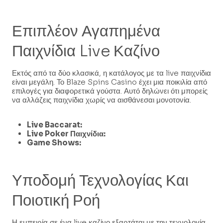
Επιπλέον Αγαπημένα
Παιχνίδια Live Καζίνο
Εκτός από τα δύο κλασικά, η κατάλογος με τα live παιχνίδια
είναι μεγάλη. Το Blaze Spins Casino έχει μια ποικιλία από
επιλογές για διαφορετικά γούστα. Αυτό δηλώνει ότι μπορείς
να αλλάζεις παιχνίδια χωρίς να αισθάνεσαι μονοτονία.
Live Baccarat:
Live Poker Παιχνίδια:
Game Shows:
Υποδομή Τεχνολογίας Και
Ποιοτική Ροή
Η εμπειρία σε ένα live καζίνο εξαρτάται με την τεχνολογία.