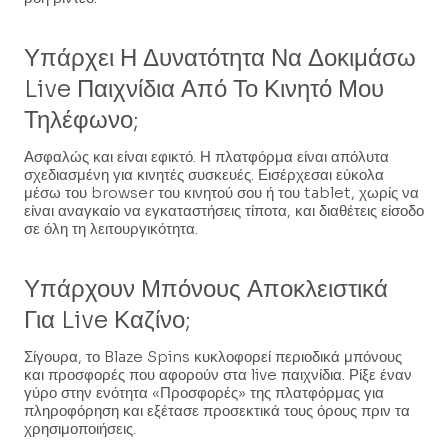
Υπάρχει Η Δυνατότητα Να Δοκιμάσω
Live Παιχνίδια Από Το Κινητό Μου
Τηλέφωνο;
Ασφαλώς και είναι εφικτό. Η πλατφόρμα είναι απόλυτα
σχεδιασμένη για κινητές συσκευές. Εισέρχεσαι εύκολα
μέσω του browser του κινητού σου ή του tablet, χωρίς να
είναι αναγκαίο να εγκαταστήσεις τίποτα, και διαθέτεις είσοδο
σε όλη τη λειτουργικότητα.
Υπάρχουν Μπόνους Αποκλειστικά
Για Live Καζίνο;
Σίγουρα, το Blaze Spins κυκλοφορεί περιοδικά μπόνους
και προσφορές που αφορούν στα live παιχνίδια. Ρίξε έναν
γύρο στην ενότητα «Προσφορές» της πλατφόρμας για
πληροφόρηση και εξέτασε προσεκτικά τους όρους πριν τα
χρησιμοποιήσεις.