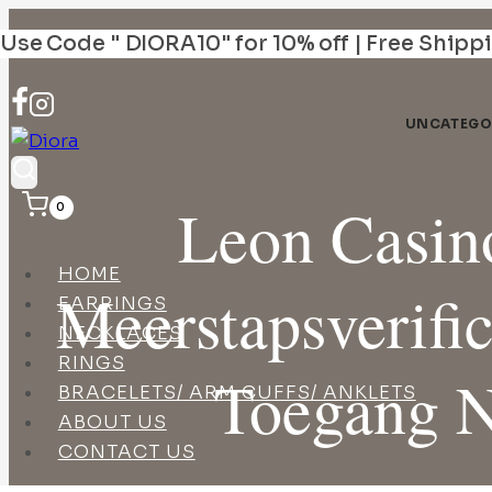
Skip
Use Code " DIORA10" for 10% off | Free Shipp
to
content
UNCATEGO
Leon Casin
0
HOME
Meerstapsverific
EARRINGS
NECKLACES
RINGS
Toegang N
BRACELETS/ ARM CUFFS/ ANKLETS
ABOUT US
CONTACT US