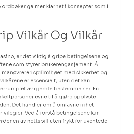
e ordbøker ga mer klarhet i konsepter som i
ip Vilkår Og Vilkår
sino, er det viktig å gripe betingelsene og
riftene som styrer brukerengasjement. Å
n manøvrere i spillmiljøet med sikkerhet og
vilkårene er essensielt; uten det kan
 overrumplet av gjemte bestemmelser. En
nkeltpersoner evne til å gjøre opplyste
leden. Det handler om å omfavne frihet
ivilegier. Ved å forstå betingelsene kan
rdenen av nettspill uten frykt for uventede