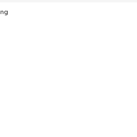
ing
Begrip Lemon
 Vilkår I Norge