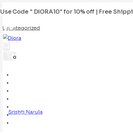
Skip
Use Code " DIORA10" for 10% off | Free Shipp
to
content
Uncategorized
Min Reise Til Å 
0
Casinos Vilkår Og
HOME
EARRINGS
NECKLACES
RINGS
BRACELETS/ ARM CUFFS/ ANKLETS
By
Srishti Narula
March 23, 2026
ABOUT US
CONTACT US