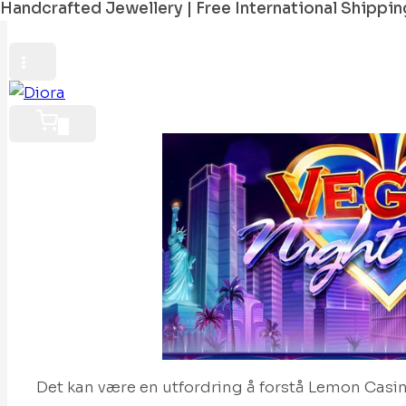
Handcrafted Jewellery | Free International Shippin
0
Det kan være en utfordring å forstå Lemon Casin