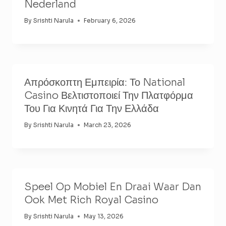
Nederland
By
Srishti Narula
February 6, 2026
Απρόσκοπτη Εμπειρία: Το National
Casino Βελτιστοποιεί Την Πλατφόρμα
Του Για Κινητά Για Την Ελλάδα
By
Srishti Narula
March 23, 2026
Speel Op Mobiel En Draai Waar Dan
Ook Met Rich Royal Casino
By
Srishti Narula
May 13, 2026