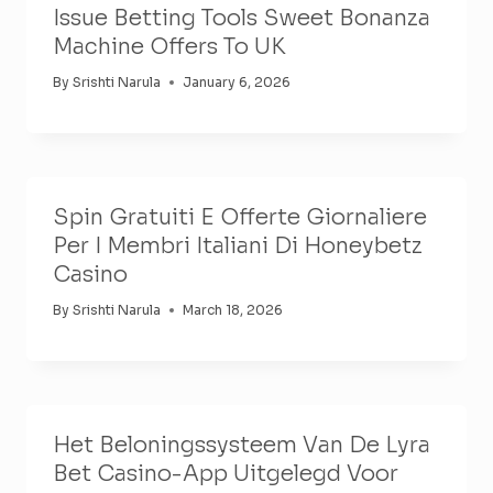
Issue Betting Tools Sweet Bonanza
Machine Offers To UK
By
Srishti Narula
January 6, 2026
Spin Gratuiti E Offerte Giornaliere
Per I Membri Italiani Di Honeybetz
Casino
By
Srishti Narula
March 18, 2026
Het Beloningssysteem Van De Lyra
Bet Casino-App Uitgelegd Voor