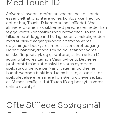
Med Touch ID
Selvom vi nyder komforten ved online spil, er det
essentielt at prioritere vores kontosikkerhed, og
det er her, Touch ID kommer ind i billedet. Ved at
aktivere biometrisk sikkerhed på vores enheder kan
vi øge vores kontosikkerhed betydeligt. Touch ID
tillader os at logge ind hurtigt uden vanskeligheden
med at huske adgangskoder, alt imens vores
oplysninger beskyttes mod uautoriseret adgang.
Denne banebrydende teknologi scanner vores
unikke fingeraftryk og garanterer, at kun vi kan få
adgang til vores Lemon Casino-konti. Det er en
problemfri måde at beskytte vores dyrebare
spildata og penge på. Når vi tager imod denne
banebrydende funktion, lad os huske, at en sikker
spiloplevelse er en mere fornøjelig oplevelse. Lad
os få mest muligt ud af Touch ID og beskytte vores
online eventyr!
Ofte Stillede Spørgsmål