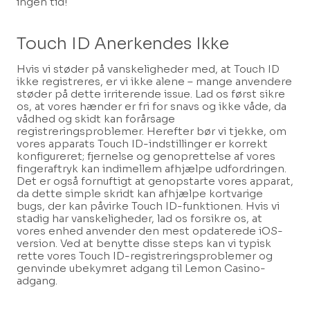
ingen tid!
Touch ID Anerkendes Ikke
Hvis vi støder på vanskeligheder med, at Touch ID
ikke registreres, er vi ikke alene – mange anvendere
støder på dette irriterende issue. Lad os først sikre
os, at vores hænder er fri for snavs og ikke våde, da
vådhed og skidt kan forårsage
registreringsproblemer. Herefter bør vi tjekke, om
vores apparats Touch ID-indstillinger er korrekt
konfigureret; fjernelse og genoprettelse af vores
fingeraftryk kan indimellem afhjælpe udfordringen.
Det er også fornuftigt at genopstarte vores apparat,
da dette simple skridt kan afhjælpe kortvarige
bugs, der kan påvirke Touch ID-funktionen. Hvis vi
stadig har vanskeligheder, lad os forsikre os, at
vores enhed anvender den mest opdaterede iOS-
version. Ved at benytte disse steps kan vi typisk
rette vores Touch ID-registreringsproblemer og
genvinde ubekymret adgang til Lemon Casino-
adgang.