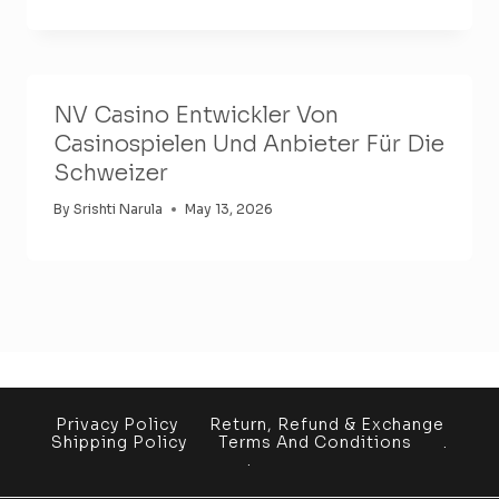
NV Casino Entwickler Von
Casinospielen Und Anbieter Für Die
Schweizer
By
Srishti Narula
May 13, 2026
Privacy Policy
Return, Refund & Exchange
Shipping Policy
Terms And Conditions
.
.