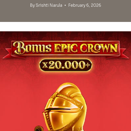
By
Srishti Narula
February 6, 2026