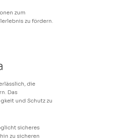
tionen zum
erlebnis zu fördern.
a
rlässlich, die
rn. Das
igkeit und Schutz zu
glicht sicheres
hin zu sicheren