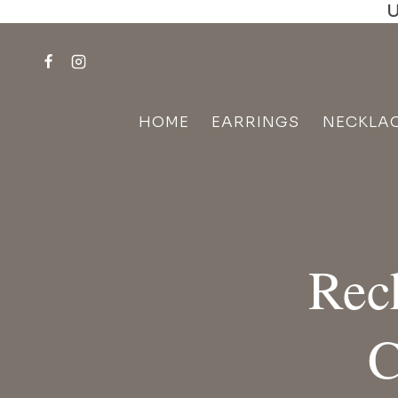
U
Skip
to
content
HOME
EARRINGS
NECKLA
Rech
C