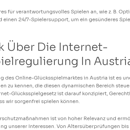
res für verantwortungsvolles Spielen an, wie z. B. Op
d einen 24/7-Spielersupport, um ein gesünderes Spiel
k Über Die Internet-
elregulierung In Austri
 des Online-Glücksspielmarktes in Austria ist es une
gen zu kennen, die diesen dynamischen Bereich steue
rnet-Glücksspielgesetz ist darauf konzipiert, Gerecht
s wir sorgenfrei spielen können.
erschutzmaßnahmen ist von hoher Relevanz und ermö
ng unserer Interessen. Von Altersüberprüfungen bis 