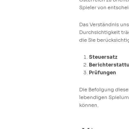
Spieler von entsch
Das Verständnis uns
Durchsichtigkeit trä
die Sie berücksichti
Steuersatz
Berichterstatt
Prüfungen
Die Befolgung diese
lebendigen Spielumge
können.