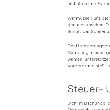
einhalten und Fairn
Wir müssen uns die
genauer ansehen. Daz
Schutz der Spieler
Der Lizenzierungspro
Gambling in einer 
wählen, unterstützen
Vordergrund stellt 
Steuer- 
Sich im Dschungel de
Österreich zu orienti