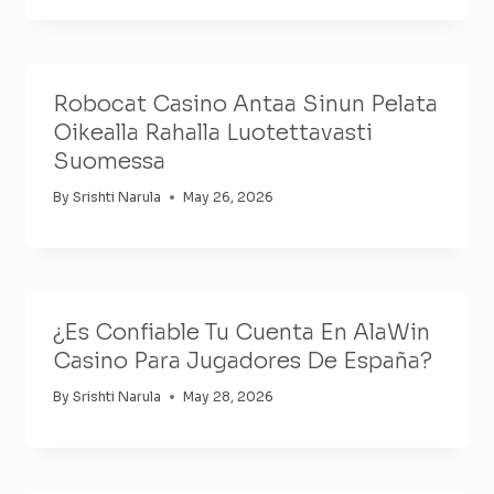
Robocat Casino Antaa Sinun Pelata
Oikealla Rahalla Luotettavasti
Suomessa
By
Srishti Narula
May 26, 2026
¿Es Confiable Tu Cuenta En AlaWin
Casino Para Jugadores De España?
By
Srishti Narula
May 28, 2026