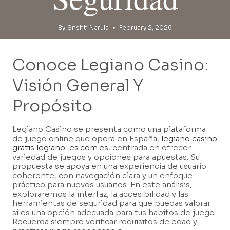
By
Srishti Narula
February 2, 2026
Conoce Legiano Casino:
Visión General Y
Propósito
Legiano Casino se presenta como una plataforma
de juego online que opera en España,
legiano casino
gratis legiano-es.com.es
, centrada en ofrecer
variedad de juegos y opciones para apuestas. Su
propuesta se apoya en una experiencia de usuario
coherente, con navegación clara y un enfoque
práctico para nuevos usuarios. En este análisis,
exploraremos la interfaz, la accesibilidad y las
herramientas de seguridad para que puedas valorar
si es una opción adecuada para tus hábitos de juego.
Recuerda siempre verificar requisitos de edad y