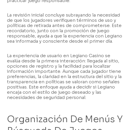
practicar juego responsable.
La revisión inicial concluye subrayando la necesidad
de que los jugadores verifiquen términos de uso y
políticas de retirada antes de comprometerse. Este
recordatorio, junto con la promoción de juego
responsable, ayuda a que la experiencia con Legiano
sea informada y consciente desde el primer día.
La experiencia de usuario en Legiano Casino se
evalúa desde la primera interacción: llegada al sitio,
opciones de registro y la facilidad para localizar
información importante. Aunque cada jugador tiene
preferencias, la claridad en la estructura del sitio y la
transparencia en políticas se valoran como señales
positivas. Este enfoque ayuda a decidir si Legiano
encaja con el estilo de juego deseado y las
necesidades de seguridad personal.
Organización De Menús Y