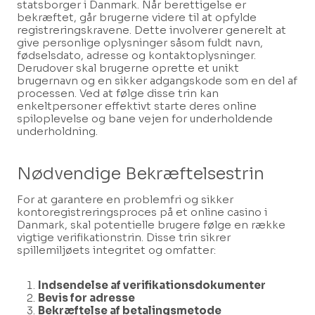
statsborger i Danmark. Når berettigelse er
bekræftet, går brugerne videre til at opfylde
registreringskravene. Dette involverer generelt at
give personlige oplysninger såsom fuldt navn,
fødselsdato, adresse og kontaktoplysninger.
Derudover skal brugerne oprette et unikt
brugernavn og en sikker adgangskode som en del af
processen. Ved at følge disse trin kan
enkeltpersoner effektivt starte deres online
spiloplevelse og bane vejen for underholdende
underholdning.
Nødvendige Bekræftelsestrin
For at garantere en problemfri og sikker
kontoregistreringsproces på et online casino i
Danmark, skal potentielle brugere følge en række
vigtige verifikationstrin. Disse trin sikrer
spillemiljøets integritet og omfatter:
Indsendelse af verifikationsdokumenter
Bevis for adresse
Bekræftelse af betalingsmetode