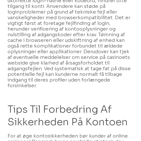
ukorrekte login-navne eller kodeord, hindrer ofte
tilgang til konti. Anvendere kan støde på
loginproblemer på grund af tekniske fejl eller
vanskeligheder med browserkompatibilitet. Det er
vigtigt først at foretage fejlfinding af login,
herunder verificering af kontooplysninger og
nulstilling af adgangskoder efter krav. Tømning af
cache i browseren eller udskiftning af enhed kan
også rette komplikationer forbundet til ældede
oplysninger eller applikationer. Derudover kan tjek
af eventuelle meddelelser om service på casinoets
webside give klarhed af årsagsforholdet til
adgangsfejlen. Ved systematisk at tage fat på disse
potentielle fejl kan kunderne normalt få tilbage
indgang til deres profiler uden forlængede
forsinkelser.
Tips Til Forbedring Af
Sikkerheden På Kontoen
For at øge kontosikkerheden bør kunder af online