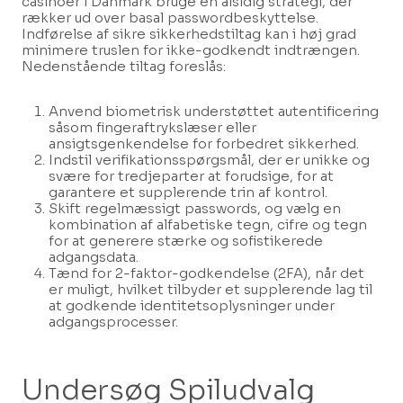
casinoer i Danmark bruge en alsidig strategi, der
rækker ud over basal passwordbeskyttelse.
Indførelse af sikre sikkerhedstiltag kan i høj grad
minimere truslen for ikke-godkendt indtrængen.
Nedenstående tiltag foreslås:
Anvend biometrisk understøttet autentificering
såsom fingeraftrykslæser eller
ansigtsgenkendelse for forbedret sikkerhed.
Indstil verifikationsspørgsmål, der er unikke og
svære for tredjeparter at forudsige, for at
garantere et supplerende trin af kontrol.
Skift regelmæssigt passwords, og vælg en
kombination af alfabetiske tegn, cifre og tegn
for at generere stærke og sofistikerede
adgangsdata.
Tænd for 2-faktor-godkendelse (2FA), når det
er muligt, hvilket tilbyder et supplerende lag til
at godkende identitetsoplysninger under
adgangsprocesser.
Undersøg Spiludvalg