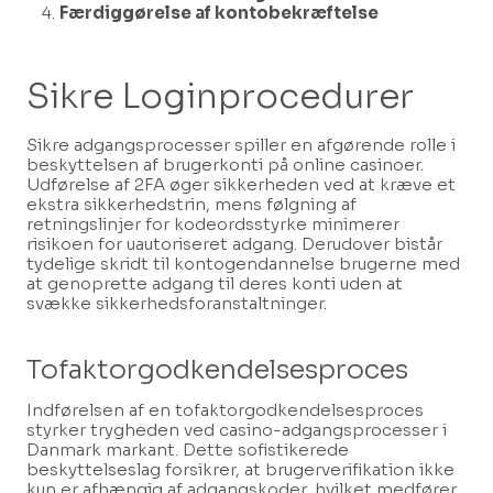
Færdiggørelse af kontobekræftelse
Sikre Loginprocedurer
Sikre adgangsprocesser spiller en afgørende rolle i
beskyttelsen af brugerkonti på online casinoer.
Udførelse af 2FA øger sikkerheden ved at kræve et
ekstra sikkerhedstrin, mens følgning af
retningslinjer for kodeordsstyrke minimerer
risikoen for uautoriseret adgang. Derudover bistår
tydelige skridt til kontogendannelse brugerne med
at genoprette adgang til deres konti uden at
svække sikkerhedsforanstaltninger.
Tofaktorgodkendelsesproces
Indførelsen af en tofaktorgodkendelsesproces
styrker trygheden ved casino-adgangsprocesser i
Danmark markant. Dette sofistikerede
beskyttelseslag forsikrer, at brugerverifikation ikke
kun er afhængig af adgangskoder, hvilket medfører