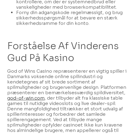
kontrollere, om der er systemnedbrud eller
vanskeligheder med browserkompatibilitet.
Forny din adgangskode regelmæssigt, og brug
sikkerhedsspørgsmål for at bevare en stærk
sikkerhedsramme for din konto.
Forståelse Af Vinderens
Gud På Kasino
God of Wins Casino repræsenterer en vigtig spiller i
Danmarks voksende online spilindustri og
kendetegnes af sit brede sortiment af
spilmuligheder og brugervenlige design. Platformen
præsenterer en bemærkelsesværdig spildiversitet,
god-of-win.com
, der tilbyder alt fra klassiske table
games til nutidige videoslots og live dealer-spil.
Denne mangfoldighed tiltrækker et stort udvalg af
spillerinteresser og forbedrer det samlede
spillerengagement. Ved at tilbyde mange
spilmuligheder opfylder casinoet ikke kun kravene
hos almindelige brugere, men appellerer også til