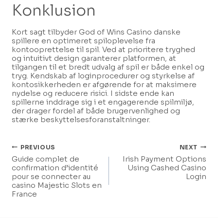
Konklusion
Kort sagt tilbyder God of Wins Casino danske
spillere en optimeret spiloplevelse fra
kontooprettelse til spil. Ved at prioritere tryghed
og intuitivt design garanterer platformen, at
tilgangen til et bredt udvalg af spil er både enkel og
tryg. Kendskab af loginprocedurer og styrkelse af
kontosikkerheden er afgørende for at maksimere
nydelse og reducere risici. I sidste ende kan
spillerne inddrage sig i et engagerende spilmiljø,
der drager fordel af både brugervenlighed og
stærke beskyttelsesforanstaltninger.
Post
PREVIOUS
NEXT
Guide complet de
Irish Payment Options
Navigation
confirmation d’identité
Using Cashed Casino
pour se connecter au
Login
casino Majestic Slots en
France