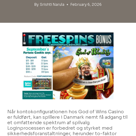
By
Srishti Narula
February 6, 2026
Når kontokonfigurationen hos God of Wins Casino
er fuldført, kan spillere i Danmark nemt få adgang til
et omfattende spektrum af spilvalg.
Loginprocessen er forbedret og styrket med
sikkerhedsforanstaltninger, herunder to-faktor