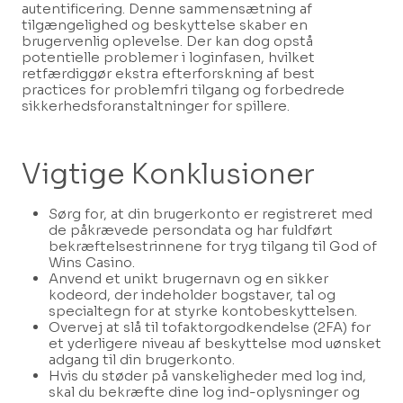
autentificering. Denne sammensætning af
tilgængelighed og beskyttelse skaber en
brugervenlig oplevelse. Der kan dog opstå
potentielle problemer i loginfasen, hvilket
retfærdiggør ekstra efterforskning af best
practices for problemfri tilgang og forbedrede
sikkerhedsforanstaltninger for spillere.
Vigtige Konklusioner
Sørg for, at din brugerkonto er registreret med
de påkrævede persondata og har fuldført
bekræftelsestrinnene for tryg tilgang til God of
Wins Casino.
Anvend et unikt brugernavn og en sikker
kodeord, der indeholder bogstaver, tal og
specialtegn for at styrke kontobeskyttelsen.
Overvej at slå til tofaktorgodkendelse (2FA) for
et yderligere niveau af beskyttelse mod uønsket
adgang til din brugerkonto.
Hvis du støder på vanskeligheder med log ind,
skal du bekræfte dine log ind-oplysninger og