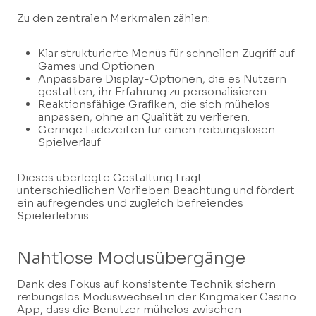
Zu den zentralen Merkmalen zählen:
Klar strukturierte Menüs für schnellen Zugriff auf
Games und Optionen
Anpassbare Display-Optionen, die es Nutzern
gestatten, ihr Erfahrung zu personalisieren
Reaktionsfähige Grafiken, die sich mühelos
anpassen, ohne an Qualität zu verlieren.
Geringe Ladezeiten für einen reibungslosen
Spielverlauf
Dieses überlegte Gestaltung trägt
unterschiedlichen Vorlieben Beachtung und fördert
ein aufregendes und zugleich befreiendes
Spielerlebnis.
Nahtlose Modusübergänge
Dank des Fokus auf konsistente Technik sichern
reibungslos Moduswechsel in der Kingmaker Casino
App, dass die Benutzer mühelos zwischen