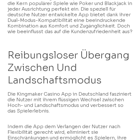
die Kern populärer Spiele wie Poker und Blackjack in
jeder Ausrichtung perfekt ein. Die speziell für
deutsche Nutzer entwickelte App bietet dank ihrer
Dual-Modus-Kompatibilität eine beeindruckende
Kombination aus Komfort und Zugänglichkeit. Doch
wie beeinflusst das auf die Kundenzufriedenheit aus?
Reibungsloser Übergang
Zwischen Und
Landschaftsmodus
Die Kingmaker Casino App in Deutschland fasziniert
die Nutzer mit ihrem flüssigen Wechsel zwischen
Hoch- und Landschaftsmodus und verbessert so
das Spielerlebnis.
Indem die App dem Verlangen der Nutzer nach
Flexibilität gerecht wird, eliminiert sie
Einschränkungen und ermöglicht es Spielern, ihre