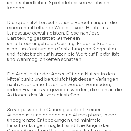
unterschiedlichen Spielerlebnissen wechseln
können.
Die App nutzt fortschrittliche Berechnungen, die
einen unmittelbaren Wechsel vom Hoch- ins
Landscape gewährleisten. Diese nahtlose
Darstellung gestattet Gamer ein
unterbrechungsfreies Gaming-Erlebnis. Freiheit
steht im Zentrum des Gestaltung von Kingmaker
und richtet sich auf Nutzer, die Wert auf Flexibilität
und Wahlmöglichkeiten schätzen.
Die Architektur der App stellt den Nutzer in den
Mittelpunkt und berücksichtigt dessen Verlangen
nach Autonomie. Latenzen werden vermieden,
indem Features vorgezogen werden, die sich an die
Aktionen des Nutzers einstellen.
So verpassen die Gamer garantiert keinen
Augenblick und erleben eine Atmosphäre, in der
unbegrenzte Entdeckungen und minimale
Einschränkungen möglich sind. Die Kingmaker
Casino App ist ein Paradebeispiel für kreatives