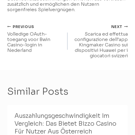
zusätzlich und ermöglichen den Nutzern
sorgenfreies Spielvergnügen.
Post
PREVIOUS
NEXT
Volledige OAuth-
Scarica ed effettua
Navigation
toegang voor Bwin
configurazione dell’app
Casino-login in
Kingmaker Casino sui
Nederland
dispositivi Huawei per i
giocatori svizzeri
Similar Posts
Auszahlungsgeschwindigkeit Im
Vergleich: Das Bietet Bizzo Casino
Für Nutzer Aus Österreich