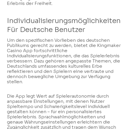
Erlebnis der Freiheit.
Individualisierungsmöglichkeiten
Für Deutsche Benutzer
Um den spezifischen Vorlieben des deutschen
Publikums gerecht zu werden, bietet die Kingmaker
Casino App fortschrittliche
Individualisierungsfunktionen, die das Spielerlebnis
verbessern. Dazu gehören angepasste Themen, die
Deutschlands umfassendes kulturelles Erbe
reflektieren und den Spielern eine vertraute und
dennoch bewegliche Umgebung zur Verfügung
stellen.
Die App legt Wert auf Spielerautonomie durch
anpassbare Einstellungen, mit denen Nutzer
Spieltempo und Schwierigkeitslevel individuell
gestalten können – für ein personalisiertes
Spielerlebnis. Sprachwahlmöglichkeiten und
genaue Währungseinstellungen erleichtern die
Zugänglichkeit zusätzlich und tragen dem Wunsch