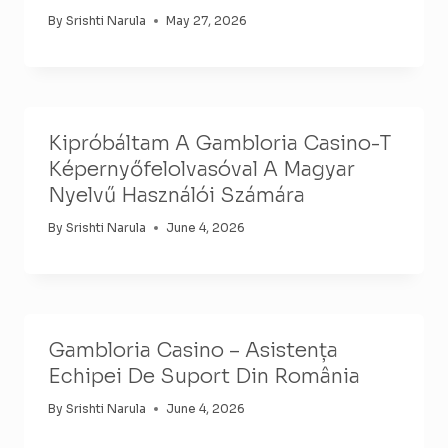
By
Srishti Narula
May 27, 2026
Kipróbáltam A Gambloria Casino-T
Képernyőfelolvasóval A Magyar
Nyelvű Használói Számára
By
Srishti Narula
June 4, 2026
Gambloria Casino – Asistența
Echipei De Suport Din România
By
Srishti Narula
June 4, 2026