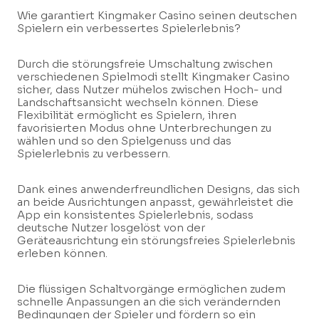
Wie garantiert Kingmaker Casino seinen deutschen
Spielern ein verbessertes Spielerlebnis?
Durch die störungsfreie Umschaltung zwischen
verschiedenen Spielmodi stellt Kingmaker Casino
sicher, dass Nutzer mühelos zwischen Hoch- und
Landschaftsansicht wechseln können. Diese
Flexibilität ermöglicht es Spielern, ihren
favorisierten Modus ohne Unterbrechungen zu
wählen und so den Spielgenuss und das
Spielerlebnis zu verbessern.
Dank eines anwenderfreundlichen Designs, das sich
an beide Ausrichtungen anpasst, gewährleistet die
App ein konsistentes Spielerlebnis, sodass
deutsche Nutzer losgelöst von der
Geräteausrichtung ein störungsfreies Spielerlebnis
erleben können.
Die flüssigen Schaltvorgänge ermöglichen zudem
schnelle Anpassungen an die sich verändernden
Bedingungen der Spieler und fördern so ein