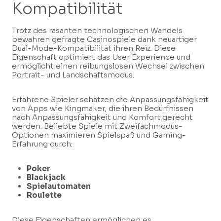
Kompatibilität
Trotz des rasanten technologischen Wandels
bewahren gefragte Casinospiele dank neuartiger
Dual-Mode-Kompatibilität ihren Reiz. Diese
Eigenschaft optimiert das User Experience und
ermöglicht einen reibungslosen Wechsel zwischen
Portrait- und Landschaftsmodus.
Erfahrene Spieler schätzen die Anpassungsfähigkeit
von Apps wie Kingmaker, die ihren Bedürfnissen
nach Anpassungsfähigkeit und Komfort gerecht
werden. Beliebte Spiele mit Zweifachmodus-
Optionen maximieren Spielspaß und Gaming-
Erfahrung durch:
Poker
Blackjack
Spielautomaten
Roulette
Diese Eigenschaften ermöglichen es