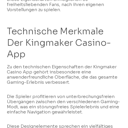
freiheitsliebenden Fans, nach ihren eigenen
Vorstellungen zu spielen.
Technische Merkmale
Der Kingmaker Casino-
App
Zu den technischen Eigenschaften der Kingmaker
Casino App gehört insbesondere eine
anwenderfreundliche Oberfläche, die das gesamte
Gaming-Erlebnis verbessert.
Die Spieler profitieren von unterbrechungsfreien
Übergängen zwischen den verschiedenen Gaming-
Modi, was ein störungsfreies Spielerlebnis und eine
einfache Navigation gewährleistet.
Diese Designelemente sprechen ein vielfältiges