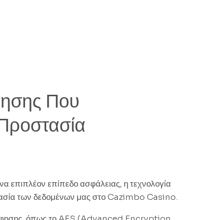
φησης Που
 Προστασία
να επιπλέον επίπεδο ασφάλειας, η τεχνολογία
τασία των δεδομένων μας στο Cazimbo Casino.
φησης, όπως το AES (Advanced Encryption