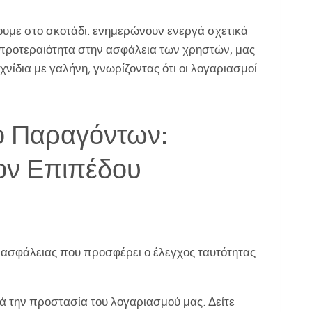
νουμε στο σκοτάδι. ενημερώνουν ενεργά σχετικά
ς προτεραιότητα στην ασφάλεια των χρηστών, μας
ίδια με γαλήνη, γνωρίζοντας ότι οι λογαριασμοί
ο Παραγόντων:
ον Επιπέδου
 ασφάλειας που προσφέρει ο έλεγχος ταυτότητας
κά την προστασία του λογαριασμού μας. Δείτε