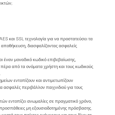
ικτών;
ES και SSL τεχνολογία για να προστατεύσει τα
ν αποθήκευση, διασφαλίζοντας ασφαλείς
αι έναν μοναδικό κωδικό επιβεβαίωσης,
πέρα από τα ονόματα χρήστη και τους κωδικούς
.
σημείων εντοπίζουν και αντιμετωπίζουν
α ασφαλές περιβάλλον παιχνιδιού για τους
ών εντοπίζει ανωμαλίες σε πραγματικό χρόνο,
 προσπάθειες μη εξουσιοδοτημένης πρόσβασης.