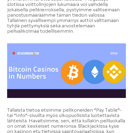
slotissa voittolinjojen lukumäärä voi vaihdella
jokaisella pelikierroksella, pystyimme valitsemaan
panostusmääräämme tämän tiedon valossa.
Tällainen syvällisempi ymmärrys auttoi välttämään
tyhjiä pettymyksiä sekä arvostelemaan
pelivalikoimaa todellisemmin.
Tällaista tietoa etsimme pelikoneiden “Pay Table”-
tai “Info”-sivuilta myös ulkopuolisista luotettavista
lähteistä. Havaitsimme, sen, että kullakin peliluokalla
on omat keskeiset numeronsa. Blackjackissa kyse
on kasinon etu tietyissä sääntövariaatioissa, kun