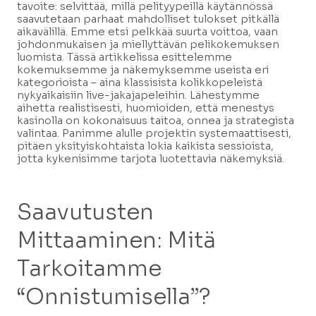
tavoite: selvittää, millä pelityypeillä käytännössä
saavutetaan parhaat mahdolliset tulokset pitkällä
aikavälillä. Emme etsi pelkkää suurta voittoa, vaan
johdonmukaisen ja miellyttävän pelikokemuksen
luomista. Tässä artikkelissa esittelemme
kokemuksemme ja näkemyksemme useista eri
kategorioista – aina klassisista kolikkopeleistä
nykyaikaisiin live-jakajapeleihin. Lähestymme
aihetta realistisesti, huomioiden, että menestys
kasinolla on kokonaisuus taitoa, onnea ja strategista
valintaa. Panimme alulle projektin systemaattisesti,
pitäen yksityiskohtaista lokia kaikista sessioista,
jotta kykenisimme tarjota luotettavia näkemyksiä.
Saavutusten
Mittaaminen: Mitä
Tarkoitamme
“onnistumisella”?