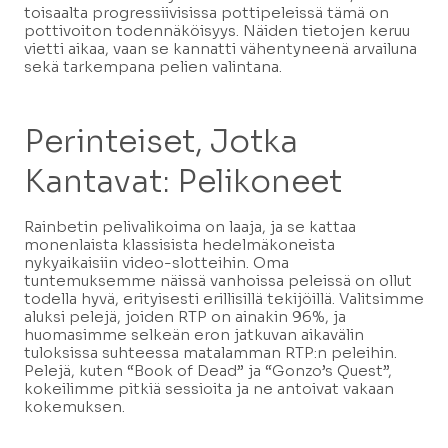
toisaalta progressiivisissa pottipeleissä tämä on
pottivoiton todennäköisyys. Näiden tietojen keruu
vietti aikaa, vaan se kannatti vähentyneenä arvailuna
sekä tarkempana pelien valintana.
Perinteiset, Jotka
Kantavat: Pelikoneet
Rainbetin pelivalikoima on laaja, ja se kattaa
monenlaista klassisista hedelmäkoneista
nykyaikaisiin video-slotteihin. Oma
tuntemuksemme näissä vanhoissa peleissä on ollut
todella hyvä, erityisesti erillisillä tekijöillä. Valitsimme
aluksi pelejä, joiden RTP on ainakin 96%, ja
huomasimme selkeän eron jatkuvan aikavälin
tuloksissa suhteessa matalamman RTP:n peleihin.
Pelejä, kuten “Book of Dead” ja “Gonzo’s Quest”,
kokeilimme pitkiä sessioita ja ne antoivat vakaan
kokemuksen.