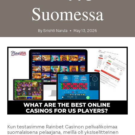
Suomessa
By
Srishti Narula
May 13, 2026
Kun testasimme Rainbet Casinon pelivalikoimaa
suomalaisena pelaajana, meillä oli yksiselitteinen