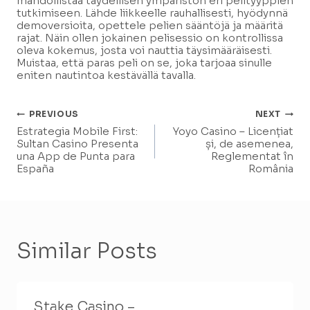
mahdollistaa täydellisen ympäristön eri pelityyppien
tutkimiseen. Lähde liikkeelle rauhallisesti, hyödynnä
demoversioita, opettele pelien sääntöjä ja määritä
rajat. Näin ollen jokainen pelisessio on kontrollissa
oleva kokemus, josta voi nauttia täysimääräisesti.
Muistaa, että paras peli on se, joka tarjoaa sinulle
eniten nautintoa kestävällä tavalla.
Post
PREVIOUS
NEXT
Estrategia Mobile First:
Yoyo Casino – Licențiat
Navigation
Sultan Casino Presenta
și, de asemenea,
una App de Punta para
Reglementat în
España
România
Similar Posts
Stake Casino –