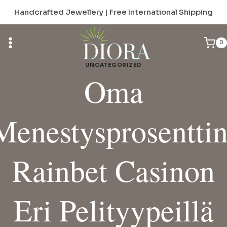
Skip
Handcrafted Jewellery | Free International Shipping
to
content
0
UNCATEGORIZED
Oma
Menestysprosenttin
Rainbet Casinon
Eri Pelityypeillä