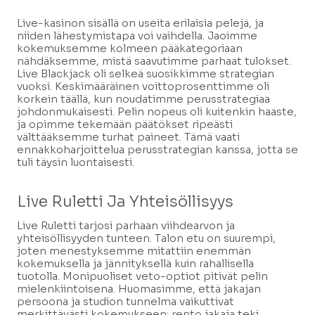
Live-kasinon sisällä on useita erilaisia pelejä, ja
niiden lähestymistapa voi vaihdella. Jaoimme
kokemuksemme kolmeen pääkategoriaan
nähdäksemme, mistä saavutimme parhaat tulokset.
Live Blackjack oli selkeä suosikkimme strategian
vuoksi. Keskimääräinen voittoprosenttimme oli
korkein täällä, kun noudatimme perusstrategiaa
johdonmukaisesti. Pelin nopeus oli kuitenkin haaste,
ja opimme tekemään päätökset ripeästi
välttääksemme turhat paineet. Tämä vaati
ennakkoharjoittelua perusstrategian kanssa, jotta se
tuli täysin luontaisesti.
Live Ruletti Ja Yhteisöllisyys
Live Ruletti tarjosi parhaan viihdearvon ja
yhteisöllisyyden tunteen. Talon etu on suurempi,
joten menestyksemme mitattiin enemmän
kokemuksella ja jännityksellä kuin rahallisella
tuotolla. Monipuoliset veto-optiot pitivät pelin
mielenkiintoisena. Huomasimme, että jakajan
persoona ja studion tunnelma vaikuttivat
merkittävästi kokemukseen; rento jakaja teki