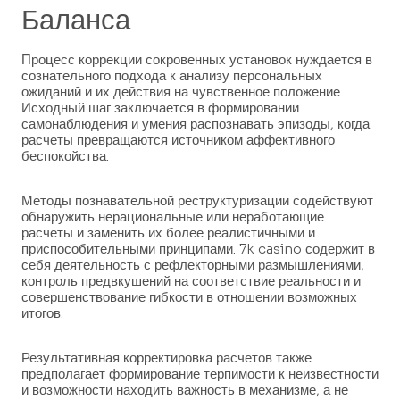
Баланса
Процесс коррекции сокровенных установок нуждается в
сознательного подхода к анализу персональных
ожиданий и их действия на чувственное положение.
Исходный шаг заключается в формировании
самонаблюдения и умения распознавать эпизоды, когда
расчеты превращаются источником аффективного
беспокойства.
Методы познавательной реструктуризации содействуют
обнаружить нерациональные или неработающие
расчеты и заменить их более реалистичными и
приспособительными принципами. 7k casino содержит в
себя деятельность с рефлекторными размышлениями,
контроль предвкушений на соответствие реальности и
совершенствование гибкости в отношении возможных
итогов.
Результативная корректировка расчетов также
предполагает формирование терпимости к неизвестности
и возможности находить важность в механизме, а не