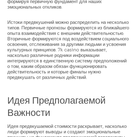
формируя первичную фундамент для наших
эмоциональных откликов.
Истоки предвкушений можно распределить на несколько
типов. Первичные прогнозы формируются из ближайшего
опыта взаимодействия с внешним действительностью.
Вторичные формируются под воздействием социального
освоения, отслеживания за другими людьми и усвоения
культурных принципов. 7k casino выказывает,
насколько различные родники информации
интегрируются в единственную систему предположений
о том, каким образом обязан функционировать
действительность и которые финалы нужно
предвкушать от различных действий.
Идея Предполагаемой
Важности
Идея предвкушаемой стоимости раскрывает, насколько
люди формируют выводы и создают эмоциональные