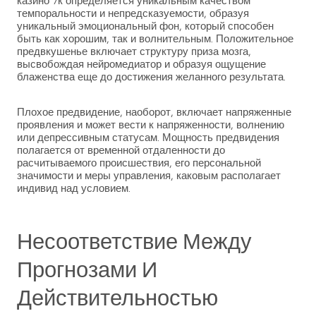
казино 7к определяется уникальным качеством
темпоральности и непредсказуемости, образуя
уникальный эмоциональный фон, который способен
быть как хорошим, так и волнительным. Положительное
предвкушенье включает структуру приза мозга,
высвобождая нейромедиатор и образуя ощущение
блаженства еще до достижения желанного результата.
Плохое предвидение, наоборот, включает напряженные
проявления и может вести к напряженности, волнению
или депрессивным статусам. Мощность предвидения
полагается от временной отдаленности до
расчитываемого происшествия, его персональной
значимости и меры управления, каковым располагает
индивид над условием.
Несоответствие Между
Прогнозами И
Действительностью