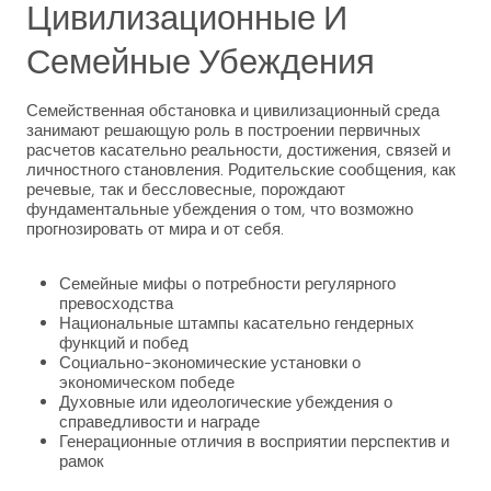
Цивилизационные И
Семейные Убеждения
Семейственная обстановка и цивилизационный среда
занимают решающую роль в построении первичных
расчетов касательно реальности, достижения, связей и
личностного становления. Родительские сообщения, как
речевые, так и бессловесные, порождают
фундаментальные убеждения о том, что возможно
прогнозировать от мира и от себя.
Семейные мифы о потребности регулярного
превосходства
Национальные штампы касательно гендерных
функций и побед
Социально-экономические установки о
экономическом победе
Духовные или идеологические убеждения о
справедливости и награде
Генерационные отличия в восприятии перспектив и
рамок