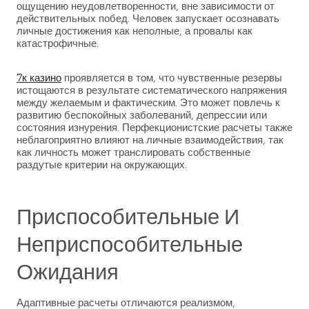
ощущению неудовлетворенности, вне зависимости от
действительных побед. Человек запускает осознавать
личные достижения как неполные, а провалы как
катастрофичные.
7к казино
проявляется в том, что чувственные резервы
истощаются в результате систематического напряжения
между желаемым и фактическим. Это может повлечь к
развитию беспокойных заболеваний, депрессии или
состояния изнурения. Перфекционистские расчеты также
неблагоприятно влияют на личные взаимодействия, так
как личность может транслировать собственные
раздутые критерии на окружающих.
Приспособительные И
Неприспособительные
Ожидания
Адаптивные расчеты отличаются реализмом,