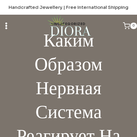
Skip
Handcrafted Jewellery | Free International Shipping
to
content
UNCATEGORIZED
0
Каким
Образом
Нервная
Система
Реагирует На