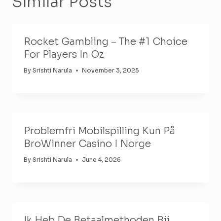
Similar Posts
Rocket Gambling – The #1 Choice
For Players In Oz
By
Srishti Narula
November 3, 2025
Problemfri Mobilspilling Kun På
BroWinner Casino I Norge
By
Srishti Narula
June 4, 2026
Ik Heb De Betaalmethoden Bij