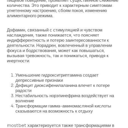
пищевое поведение, проявляет существенное снижение
количества. Это приводит к характерным симптомам:
угнетенному настроению, сбоям покоя, изменению
алиментарного режима.
Дофамин, связанный с стимуляцией и чувством
наслаждения, также понижается, что поясняет
индифферентность и потерю заинтересованности к
деятельности. Норадрен, вовлеченный в управлении
фокуса и бодрствования, может как повышаться,
вызывая тревожность, так и понижаться, приводя к
инертности.
Уменьшение гидрокситриптамина создает
депрессивные признаки
Дефицит диоксифенилаланина влечет к потере
радости
Нестабильность норэпинефрина воздействует на
волнение
Трансформации гамма-аминомасляной кислоты
сказываются на возможность к отдыху
mostbet характеризуется также трансформациями в