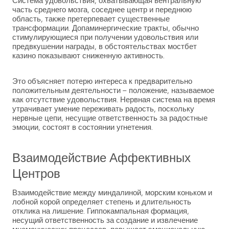
Система удовольствия, охватывающая вентральную
часть среднего мозга, соседнее центр и переднюю
область, также претерпевает существенные
трансформации. Допаминергические тракты, обычно
стимулирующиеся при получении удовольствия или
предвкушении награды, в обстоятельствах мостбет
казино показывают сниженную активность.
Это объясняет потерю интереса к предварительно
положительным деятельности – положение, называемое
как отсутствие удовольствия. Нервная система на время
утрачивает умение переживать радость, поскольку
нервные цепи, несущие ответственность за радостные
эмоции, состоят в состоянии угнетения.
Взаимодействие Аффективных
Центров
Взаимодействие между миндалиной, морским коньком и
лобной корой определяет степень и длительность
отклика на лишение. Гиппокампальная формация,
несущий ответственность за создание и извлечение