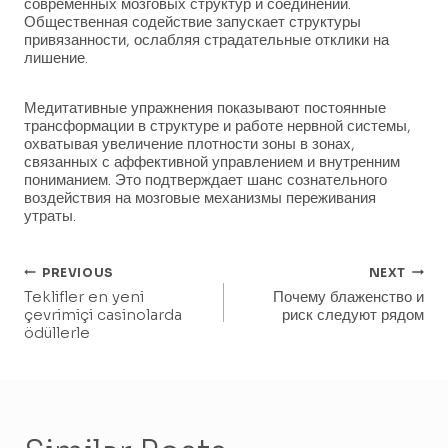
современных мозговых структур и соединений.
Общественная содействие запускает структуры
привязанности, ослабляя страдательные отклики на
лишение.
Медитативные упражнения показывают постоянные
трансформации в структуре и работе нервной системы,
охватывая увеличение плотности зоны в зонах,
связанных с аффективной управлением и внутренним
пониманием. Это подтверждает шанс сознательного
воздействия на мозговые механизмы переживания
утраты.
Post
PREVIOUS
NEXT
Teklifler en yeni
Почему блаженство и
Navigation
çevrimiçi casinolarda
риск следуют рядом
ödüllerle