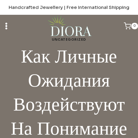
Skip
Handcrafted Jewellery | Free International Shipping
to
content
0
UNCATEGORIZED
Как Личные
Ожидания
Воздействуют
На Понимание