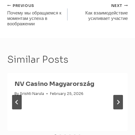
Post
PREVIOUS
NEXT
Почему мы обращаемся к
Как взаимодействие
Navigation
моментам успеха в
усиливает участие
воображении
Similar Posts
NV Casino Magyarország
By
Srishti Narula
February 25, 2026