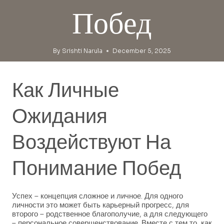
Побед
By
Srishti Narula
December 5, 2025
Как Личные
Ожидания
Воздействуют На
Понимание Побед
Успех – концепция сложное и личное. Для одного
личности это может быть карьерный прогресс, для
второго – родственное благополучие, а для следующего
– персональное совершенствование. Вместе с тем то, как